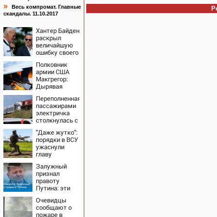
»
Весь компромат. Главные
Р
скандалы. 11.10.2017
Хантер Байден
раскрыл
величайшую
ошибку своего
отца:
Полковник
бездействие
армии США
против
Макгрегор:
Трампа
Дырявая
блокада
Переполненная
Одессы -
пассажирами
когда же в
электричка
командовании
столкнулась с
ВМФ России
грузовым
за это полетят
"Даже жутко":
поездом —
головы?
порядки в ВСУ
десятки
ужаснули
человек
главу
пострадали.
британской
Видео с места
Залужный
армии
ЧП
признал
правоту
Путина: эти
слова
Очевидцы
прозвучали не
сообщают о
просто так
пожаре в