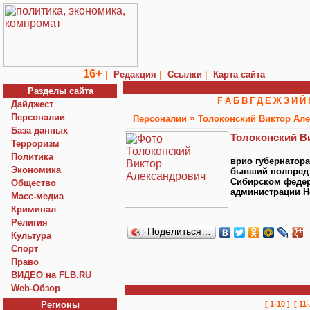
16+
|
|
|
Редакция
Ссылки
Карта сайта
Разделы сайта
F
А
Б
В
Г
Д
Е
Ж
З
И
Й
Дайджест
Персоналии
»
Персоналии
Толоконский Виктор Ал
База данных
Толоконский В
Терроризм
Политика
врио губернатор
Экономика
бывший полпред 
Сибирском федер
Общество
администрации Н
Macc-медиа
Криминал
Религия
Поделиться…
Культура
Спорт
Право
ВИДЕО на FLB.RU
Web-Обзор
Регионы
[ 1-10 ]
[ 11-