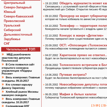
Центральный
Обидеть журналиста может к
»
19.10.2002
Связавшись с услужливой газетой «Версия в Ново
Северо-Западный
журналисткий цех Сибири. Открытое письмо 45 жу
Южный
Прокурор не верит губернатор
Северо-Кавказский
»
09.10.2002
которая не только избежала по амнистии уголовн
Приволжский
Уральский
Телеэфир — территория поли
»
04.10.2002
Конкуренты начали трговаться с владель-цами 12
Сибирский
Дальневосточный
Конкурс в жанре «Детектив»
»
02.10.2002
Зарубежье
Почему прекратил свое существование один из л
СНГ
ОСТ: «Оппозиция сТолоконск
»
20.09.2002
На новосибирском телевидении пытаются совмес
Читательский TOП
»
МВД разоблачило
Харитонов прямо не ответил..
»
04.07.2002
хвастовство депутата
будет ли он баллотироваться на пост новосибирск
Поклонской
»
В Сети появился сайт
Толоконского встречали в Бо
»
28.06.2002
открытого конкурса
Продавщицы приветствовали губернатора радос
управленцев «Лидеры
России»
Путевая интрига?
»
14.06.2002
»
Весь компромат. Главные
Будет ли Аксененко баллотироваться на пост губ
скандалы. 09.10.2017
»
Новосибирские депутаты гото
Кто сломал карьеру
»
16.05.2002
почему народные избранники затягивают с назна
Данису Зарипову
»
Хлебный рынок Москвы
Мафия в белых халатах
»
06.05.2002
накануне скандала
Губернатор Толоконский превратил новосибирск
»
Весь компромат. Главные
скандалы. 10.10.2017
»
[ 1-10 ]
[ 11-
Солнцевская ОПГ