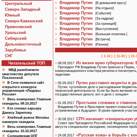
Владимир Путин
»
[
В домашнем кругу
]
Центральный
Владимир Путин
»
[
На отдыхе
]
Северо-Западный
Владимир Путин
»
[
События
]
Южный
Владимир Путин
»
[
За кадром
]
Северо-Кавказский
Владимир Путин
»
[
За границей
]
Приволжский
Владимир Путин
»
[
Выступления
]
Уральский
Владимир Путин
»
[
Большая политика
]
Сибирский
Владимир Путин
»
[
Встречи
]
Дальневосточный
Владимир Путин
»
[
Разное
]
Зарубежье
СНГ
[ 1-10 ]
[ 11-20 ]
[ 21-
Из жизни врио губернаторов:
Читательский TOП
»
08.09.2017
Президент РФ Владимир Путин приехал в Пермь, 
»
МВД разоблачило
коммуникационного кластера региона и посмотреть
хвастовство депутата
задачами
Поклонской
»
Путин расставил акценты в д
В Сети появился сайт
»
05.09.2017
открытого конкурса
Путин: «уголовное дело о расходовании бюджетны
управленцев «Лидеры
творческой деятельности. Если бы было желание ог
России»
государственные деньги, вот и дело с концом»
»
Весь компромат. Главные
Простыми словами о главном
»
01.09.2017
скандалы. 09.10.2017
Владимир Путин в Ярославле провел открытый ур
»
Кто сломал карьеру
устремленная в будущее». В уроке приняли участи
Данису Зарипову
»
Хлебный рынок Москвы
СПЧ начинает «генеральную у
»
30.08.2017
накануне скандала
Совет при Президенте Российской Федерации по 
»
Весь компромат. Главные
августа специальное заседание, посвященное про
скандалы. 10.10.2017
»
«Русская кожа» в борьбе с к
»
24.08.2017
Солнцевская ОПГ