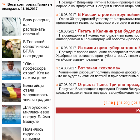
Президент Владимир Путин в Рязани проводит со
»
Весь компромат. Главные
борьбе с контрафактом. Сегодня в Рязани открылс
скандалы. 11.10.2017
В России строится крупнейши
»
18.08.2017
Врач раскрыл,
Около 30 предприятий участвуют в строительстве
производству гелия, используемого сегодня в авт
как
распознать
Летать в Калининград будет 
»
16.08.2017
опасный
На совещании в Пионерском о развитии транспо
тромб
авиаперевозки в Калининградской области и разобр
В Тверской
области из-за
Из жизни врио губернаторов:
»
16.08.2017
БПЛА
Президент провел совещание по вопросам транс
пострадал
Храброво, встретился с врио губернатора Антоном
склад
«майские указы» президента
"Убил
Вайлдберриз и
профессора
Вот такая «хохлома»
»
14.08.2017
постройки в
страх": Кто на
Чиновникам разрешат получать подарки дороже 3
СНТ –
Это не будет считаться взяткой и привлечет внима
самом деле
Новости Твери
виноват в
и городов
Отдых в Тыве. Три дня презид
Бельгийцы
»
07.08.2017
смерти
Тверской
По пути в Благовещенск президент России Владим
стали
ученого
области
кратком отдыхе главы государства опубликован на 
запрашивать
Зезина,
сегодня -
«визы традиционных
остановившего
Afanasy.biz –
[ 1-10 ]
[ 11-20 ]
[ 21-
ценностей» в
мальчишек на
Тверские
Для русских -
посольстве
поле с
Р
новости.
миллион евро
РФ
горохом
Новости
сверху: Лайма
Вайкуле
продает
Появилось
особняк в
видео со
Латвии по
взрывом