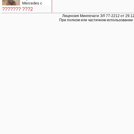
нацистской
Mercedes с
логике
гендиректором
??????? ???2
«Уралдронзавода»
на Урале
Лицензия Минпечати ЭЛ 77-2212 от 29.12
При полном или частичном использовании 