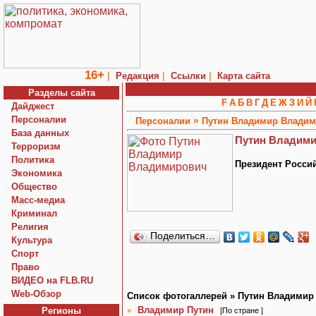
16+
|
|
|
Редакция
Ссылки
Карта сайта
Разделы сайта
F
А
Б
В
Г
Д
Е
Ж
З
И
Й
Дайджест
Персоналии
»
Персоналии
Путин Владимир Влади
База данных
Путин Владим
Терроризм
Политика
Президент Росси
Экономика
Общество
Macc-медиа
Криминал
Религия
Поделиться…
Культура
Спорт
Право
ВИДЕО на FLB.RU
Web-Обзор
Список фотогаллерей » Путин Владими
Владимир Путин
Регионы
»
[
По стране
]