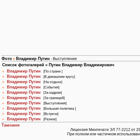
Фото
Владимир Путин
»
- Выступления
Список фотогалерей » Путин Владимир Владимирович
Владимир Путин
»
[
По стране
]
Владимир Путин
»
[
В домашнем кругу
]
Владимир Путин
»
[
На отдыхе
]
Владимир Путин
»
[
События
]
Владимир Путин
»
[
За кадром
]
Владимир Путин
»
[
За границей
]
Владимир Путин
»
[
Выступления
]
Владимир Путин
»
[
Большая политика
]
Владимир Путин
»
[
Встречи
]
Владимир Путин
»
[
Разное
]
Таможня
Лицензия Минпечати ЭЛ 77-2212 от 29.
При полном или частичном использован