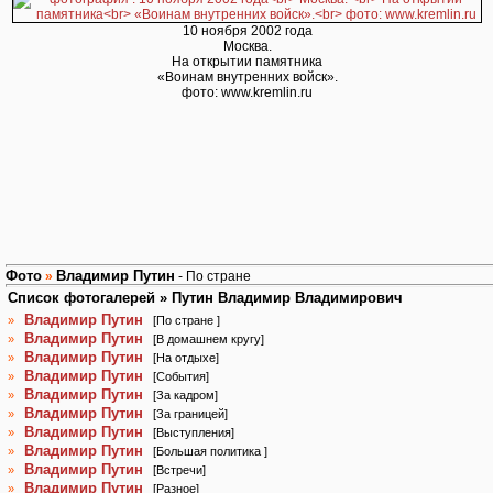
10 ноября 2002 года
Москва.
На открытии памятника
«Воинам внутренних войск».
фото: www.kremlin.ru
Фото
Владимир Путин
»
- По стране
Список фотогалерей » Путин Владимир Владимирович
Владимир Путин
»
[
По стране
]
Владимир Путин
»
[
В домашнем кругу
]
Владимир Путин
»
[
На отдыхе
]
Владимир Путин
»
[
События
]
Владимир Путин
»
[
За кадром
]
Владимир Путин
»
[
За границей
]
Владимир Путин
»
[
Выступления
]
Владимир Путин
»
[
Большая политика
]
Владимир Путин
»
[
Встречи
]
Владимир Путин
»
[
Разное
]