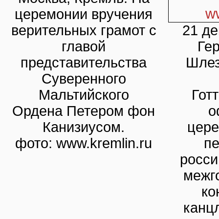
церемонии вручения
верительных грамот с
21 де
главой
Ге
представительства
Шлез
Суверенного
Мальтийского
Гот
Ордена Петером фон
о
Канизиусом.
цере
фото: www.kremlin.ru
пе
росси
межг
ко
канц