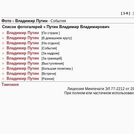
[ 1-6 ]
Фото
Владимир Путин
»
- События
Список фотогалерей » Путин Владимир Владимирович
Владимир Путин
»
[
По стране
]
Владимир Путин
»
[
В домашнем кругу
]
Владимир Путин
»
[
На отдыхе
]
Владимир Путин
»
[
События
]
Владимир Путин
»
[
За кадром
]
Владимир Путин
»
[
За границей
]
Владимир Путин
»
[
Выступления
]
Владимир Путин
»
[
Большая политика
]
Владимир Путин
»
[
Встречи
]
Владимир Путин
»
[
Разное
]
Таможня
Лицензия Минпечати ЭЛ 77-2212 от 29.
При полном или частичном использован