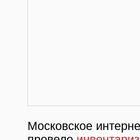
Московское интерне
провело
инвентариз