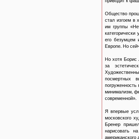
приводит к фаш
Общество прощ
стал изгоем в 
им группы «Не
категорически 
его безумцем 
Европе. Но сей
Но хотя Борис 
за эстетичес
Художественный
посмертных в
погруженность 
минимализм, фе
современной».
Я впервые усл
московского ху
Бренер пришел
нарисовать н
американского 