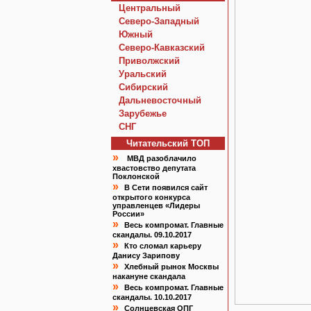
Центральный
Северо-Западный
Южный
Северо-Кавказский
Приволжский
Уральский
Сибирский
Дальневосточный
Зарубежье
СНГ
Читательский TOП
»
МВД разоблачило
хвастовство депутата
Поклонской
»
В Сети появился сайт
открытого конкурса
управленцев «Лидеры
России»
»
Весь компромат. Главные
скандалы. 09.10.2017
»
Кто сломал карьеру
Данису Зарипову
»
Хлебный рынок Москвы
накануне скандала
»
Весь компромат. Главные
скандалы. 10.10.2017
»
Солнцевская ОПГ