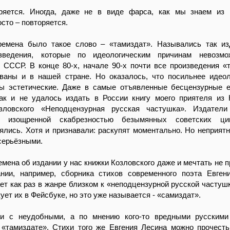
ряется. Иногда, даже не в виде фарса, как мы знаем из 
сто – повторяется.
ремена было такое слово – «тамиздат». Назывались так и
зведения, которые по идеологическим причинам невозм
 СССР. В конце 80-х, начале 90-х почти все произведения «
ваны и в нашей стране. Но оказалось, что посильнее идеол
ы эстетические. Даже в самые отъявленные бесцензурные 
ак и не удалось издать в России книгу моего приятеля из
зловского «Неподцензурная русская частушка». Издател
 изощренной скабрезностью безымянных советских ци
ялись. Хотя и признавали: раскупят моментально. Но неприятн
серьёзными.
мена об издании у нас книжки Козловского даже и мечтать не п
нии, например, сборника стихов современного поэта Евген
ет как раз в жанре близком к «неподцензурной русской частушк
ует их в Фейсбуке, но это уже называется - «самиздат».
и с неудобными, а по мнению кого-то вредными русскими 
 «тамиздате». Стихи того же Евгения Лесина можно прочест