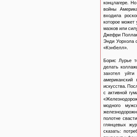
концлагере. Н
войны Америка
входила роско
которое может 
мазков или сил
Джефри Поллака
Энди Уорхола 
«Кэнбелл».
Борис Лурье т
делать коллажи
захотел уйти
американский 
искусства. Пос
с активной гум
«Железнодорож
модного мужс
железнодорожно
полотне сваст
глянцевых жур
сказать: потр