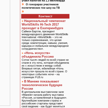
утаил налогов на 1.3 миллиарда
»
О гонорарах участников
политических ток-шоу на ТВ
»
Контекст
Национальный чемпионат
»
WorldSkills Hi-Tech 2017
проходит в Екатеринбурге
Саймон Бартли, президент
международного движения WorldSkills
International: «WorldSkills – это не
только соревнования, это целая
среда: компетенции, навыки, умения,
карьера и глобальное международное
сотрудничество».
«Ночь искусств»
»
объединила Россию
Сотни тысяч людей по всей стране не
спали в эту ночь, которая объединила
их с искусством и между собой.
Впервые пятая, юбилейная «Ночь
искусств» прошла по всей стране. О
некоторых событиях ночи – на
страницах FLB.ru
В Манеже показывают
»
технологическое будущее
России
В центральном выставочном зале
«Манеж» начала работу выставка
«Россия, устремлённая в будущее».
Крупнейшие компании страны и
российские стартапы представят
своё видение - как будет меняться