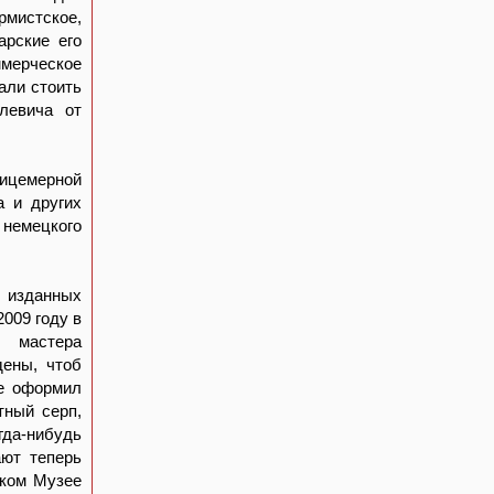
мистское,
арские его
ммерческое
тали стоить
левича от
ицемерной
а и других
 немецкого
 изданных
009 году в
, мастера
ены, чтоб
же оформил
тный серп,
гда-нибудь
ают теперь
ском Музее