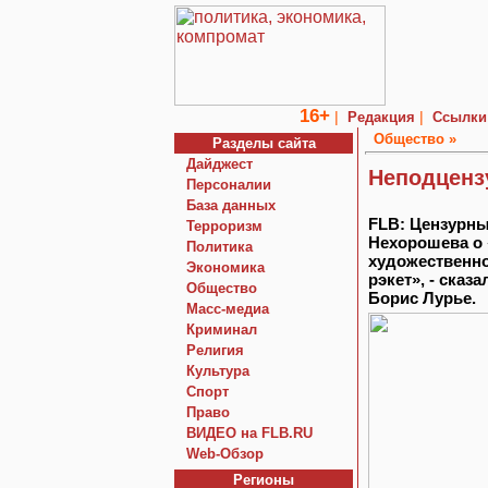
16+
|
|
Редакция
Ссылки
Общество »
Разделы сайта
Дайджест
Неподценз
Персоналии
База данных
FLB: Цензурн
Терроризм
Нехорошева о 
Политика
художественно
Экономика
рэкет», - сказ
Общество
Борис Лурье.
Macc-медиа
Криминал
Религия
Культура
Спорт
Право
ВИДЕО на FLB.RU
Web-Обзор
Регионы