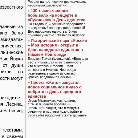
Россия на протяжении последующих
нескольких десятилетий.
известного
130 тысяч человек
»
побывало на концерте в
«Лужниках» в День единства
На стадионе «Лужники» завершился
зданные за
праздничный концерт, посвященный
Дню народного единства. В нем
ожно было
приняли участие 130 тысяч человек
тамиздата»
Исторический парк «Россия
»
– Моя история» открыт в
огических,
День народного единства в
ельцинские
Нижнем Новгороде
 Нью-Йорка
Епископ Тихон (Шевкунов): «Большая
честь и большая ответственность,
и от души
что выставка «Россия – Моя
история» в Нижнем Новгороде
ников, но
размещена в одном из самых
красивых зданий в России».
ости могут
Проект «Жить» запустил
»
новое социальное видео о
доброте в День народного
единства
риходится.
Игорь Матвиенко, композитор:
ия Лесина,
«Смысл нашего проекта —
напомнить людям, что в минуты
е». Лесин,
отчаяния и пустоты нужно найти в
себе силы продолжать жить дальше».
текстами,
ь в свежем