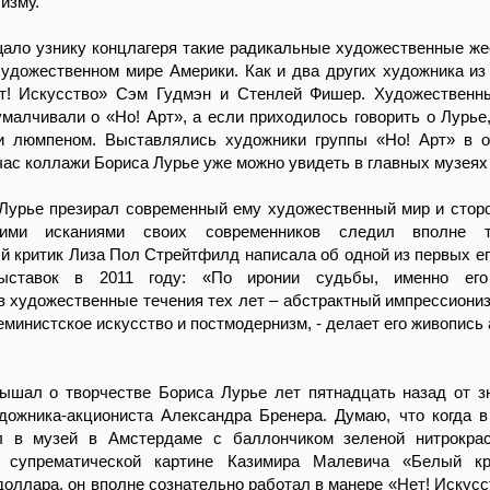
изму.
ало узнику концлагеря такие радикальные художественные же
художественном мире Америки. Как и два других художника из
т! Искусство» Сэм Гудмэн и Стенлей Фишер. Художественн
умалчивали о «Но! Арт», а если приходилось говорить о Лурье
и люмпеном. Выставлялись художники группы «Но! Арт» в 
час коллажи Бориса Лурье уже можно увидеть в главных музеях
Лурье презирал современный ему художественный мир и сторо
кими исканиями своих современников следил вполне т
 критик Лиза Пол Стрейтфилд написала об одной из первых е
ыставок в 2011 году: «По иронии судьбы, именно его
в художественные течения тех лет – абстрактный импрессионизм
министское искусство и постмодернизм, - делает его живопись
ышал о творчестве Бориса Лурье лет пятнадцать назад от з
дожника-акциониста Александра Бренера. Думаю, что когда в
 в музей в Амстердаме с баллончиком зеленой нитрокрас
а супрематической картине Казимира Малевича «Белый кр
доллара, он вполне сознательно работал в манере «Нет! Искусс