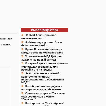
Выбор редактора
»
В ВИМ-Авиа - двойное
я печати
мошенничество
»
А «Матильда» должна была
 статью
быть совсем иной…
»
Крым. В семье Аксеновых у
каждого есть прибыльное дело
»
У полковника МВД Дмитрия
Захарченко новый эпизод
»
В первый день проката фильма
«Матильда» собрано 39 млн
рублей и это не предел
»
За что арестован главный
конструктор системы
информационного обеспечения
МВД?
»
Как оборонные подрядчики
поссорились из-за обналички
»
Организатор ареста Улюкаева
стал советников в банке
"Пересвет"
»
Как строитель "Зенит Арены"