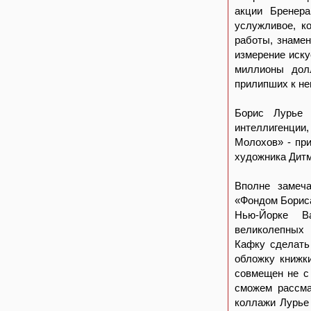
акции Бренер
услужливое, к
работы, знаме
измерение иску
миллионы долл
прилипших к не
Борис Лурье 
интеллигенции
Молохов» - при
художника Дитм
Вполне замеча
«Фондом Бориса
Нью-Йорке Ва
великолепных 
Кафку сделать
обложку книжк
совмещен не с 
сможем рассма
коллажи Лурье