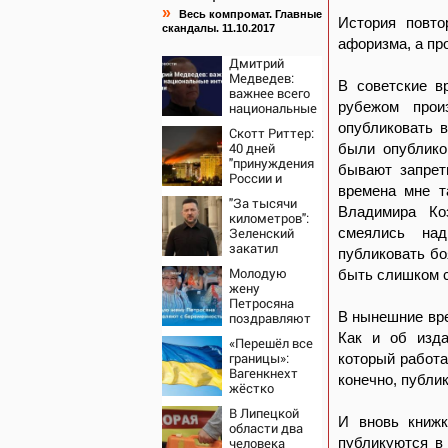
»
Весь компромат. Главные
История повто
скандалы. 11.10.2017
афоризма, а про
Дмитрий
Медведев:
В советские в
важнее всего
рубежом прои
национальные
интересы
опубликовать в
Скотт Риттер:
России
40 дней
были опублико
"принуждения
бывают запрет
России и
времена мне т
Путина" резко
"За тысячи
приблизили
Владимира Ко
километров":
крах режима
Зеленский
смеялись над
Зеленского
закатил
публиковать бо
истерику
Молодую
быть слишком 
Западу после
жену
ночного удара
Петросяна
В нынешние вре
поздравляют
с
Как и об изда
«Перешёл все
беременностью
границы»:
который работа
Вагенкнехт
конечно, публик
жёстко
ответила
В Липецкой
послу
И вновь книжк
области два
Украины
человека
публикуются в