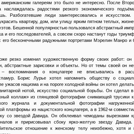
о американским галереям это было не интересно. После Втор
 наслаждалась радостями резкого экономического подъём
шь. Разбогатевшие люди заинтересовались и искусством. 
украсить квартиру, дом, или улицу ярким пятном теплых, жизн
уэтов. Бешенной популярностью пользовался абстрактный имп
 и его последователей, а совсем скоро настанут годы триумф
c его бесконечными радужными портретами Мэрелин Манро и 
оже резко изменил художественную форму своих работ: он
, абстрактные зарисовки и объекты. Но от темы своей он не
 – воспоминания о концлагере не вписывались в рас
гламур. Борис Лурье хотел напомнить обществу о социал
ле ужасов нацизма и на пороге холодной войны он хотел делать
анитарной нотой, искусство социальной борьбы. Он сделал в
ный коллаж» из глянцевой фотографии снимающей трусики к
кого журнала и документальной фотографии нагруженно
й платформы из нацистского концлагеря, а в 1962-м совмести
ику со звездой Давида. Он обклеивал чемоданы вырезками к
налов и пририсовывал сбоку ярко-желтую звезду Давида.
ебительское отношение к женскому телу неизбежно, хотя и 