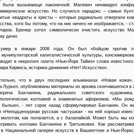
а была вызывающе лаконичной: Малевич ненавидел конфор
оммерческое искусство. Но случился парадокс – самые бунт
нитые квадраты и кресты – которые радикально отвергали ко
сства, хотя бы потому, что на них ничего не изображается, - с
аров. Бренер хотел символически очистить искусство Ма
му денег.
умер в январе 2008 года. Он был «бойцом против л
, мунипуляторской капиталистической культуры, консюмеризм
водит в некрологе газета «Нью-Йорк Таймз» слова известного
ара Кирвеса, историка движения «Нет! Искусство».
тельно, что в двух последних альманахах «Новая кожа»,
 Лурье», опубликованы материалы из архива скончавшегося в 2
грича Бахчаняна, радикального советского художника
политических коллажей и знаменитых афоризмов. «Мы рожд
 былью», - лет сорок назад сформулировал Бахчанян. Он 
и «Неподцензурная русская частушка» - на ней хорошо извес
молотом, как полагается, а с балалайкой. Может быть мы ко
тривать коллажи Бахчаняна в Третьяковке. Как рассматрив
 в Национальной галерее искусств в Вашингтоне и Нью-Йорк