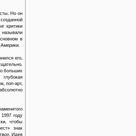
сты. Но он
 созданной
ые критики
, называли
основном в
 Америки.
нился его,
щательно.
го больших
 глубокая
, поп-арт,
 абсолютно
наменитого
 1997 году
ки, чтобы
ест» знак
тво». Идея