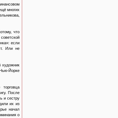
инансовом
ещё многих
льникова,
отому, что
 советской
нка»: если
ст. Или не
й художник
 Нью-Йорке
 торговца
игу. После
ь и сестру
дили их из
урье начал
оминания о