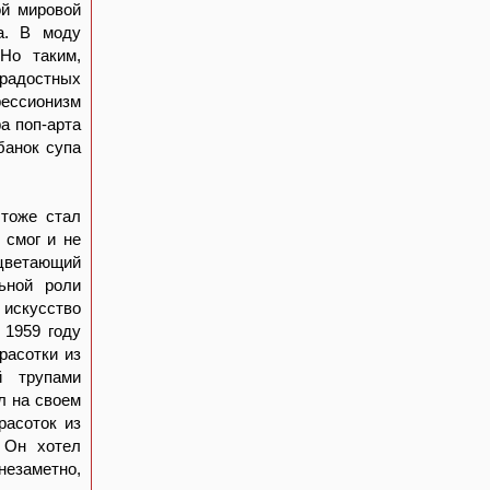
ой мировой
а. В моду
Но таким,
ерадостных
рессионизм
а поп-арта
банок супа
 тоже стал
 смог и не
цветающий
ьной роли
 искусство
 1959 году
расотки из
й трупами
л на своем
расоток из
 Он хотел
незаметно,