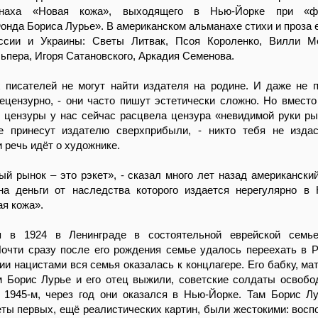
наха «Новая кожа», выходящего в Нью-Йорке при «ф
онда Бориса Лурье». В американском альманахе стихи и проза 
ссии и Украины: Светы Литвак, Псоя Короленко, Вилли Ме
ьпера, Игоря Сатановского, Аркадия Семенова.
 писателей не могут найти издателя на родине. И даже не п
ецензурно, - они часто пишут эстетически сложно. Но вместо
 цензуры у нас сейчас расцвела цензура «невидимой руки ры
е принесут издателю сверхприбыли, - никто тебя не изда
и речь идёт о художнике.
й рынок – это рэкет», - сказал много лет назад американски
на деньги от наследства которого издается нерегулярно в
я кожа».
я в 1924 в Ленинграде в состоятельной еврейской семье
очти сразу после его рождения семье удалось переехать в Р
ии нацистами вся семья оказалась к концлагере. Его бабку, мат
м Борис Лурье и его отец выжили, советские солдаты освобо
 1945-м, через год они оказался в Нью-Йорке. Там Борис Л
ты первых, ещё реалистических картин, были жестокими: восп