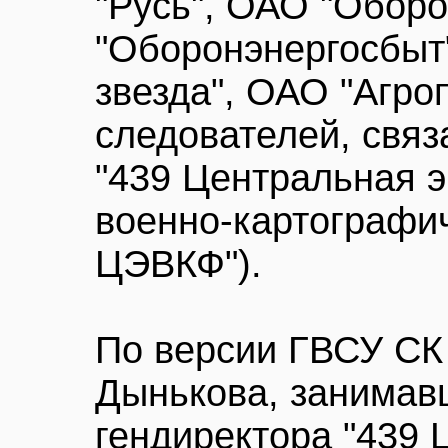
"Русь", ОАО "Обор
"Оборонэнергосбыт
звезда", ОАО "Агро
следователей, связ
"439 Центральная 
военно-картографич
ЦЭВКФ").
По версии ГВСУ СК 
Дынькова, занимав
гендиректора "439