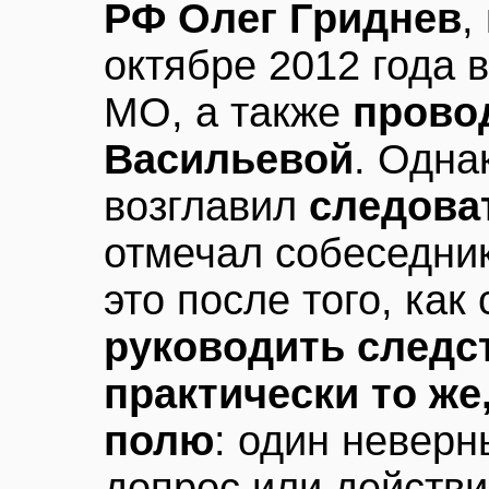
РФ Олег Гриднев
,
октябре 2012 года 
МО, а также
прово
Васильевой
. Одна
возглавил
следова
отмечал собеседник
это после того, как
руководить след
практически то же
полю
: один невер
допрос или действи