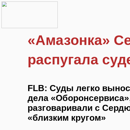
«Амазонка» С
распугала суд
FLB: Суды легко выно
дела «Оборонсервиса»,
разговаривали с Сердю
«близким кругом»