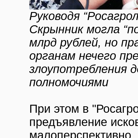
Руководя “Росагрол
Скрынник могла “п
млрд рублей, но п
органам нечего пр
злоупотребления 
полномочиями
При этом в "Росагро
предъявление исков
малоперспективно,