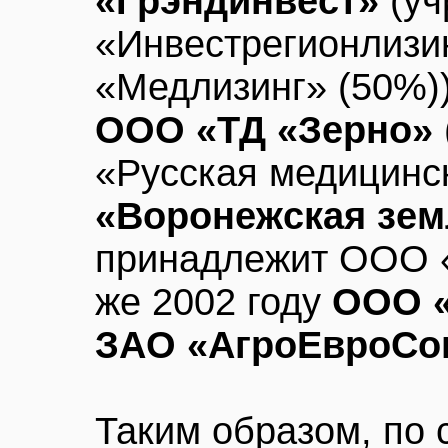
«Грэндинвест»
(уч
«Инвестрегионлизи
«Медлизинг» (50%))
ООО «ТД «Зерно»
«Русская медицинс
«Воронежская зем
принадлежит ООО «
же 2002 году
ООО «
ЗАО «АгроЕвроСо
Таким образом, по 