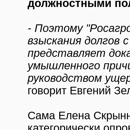
должностными по
- Поэтому "Росагр
взыскания долгов 
представляет док
умышленного прич
руководством ущер
говорит Евгений Зе
Сама Елена Скрынн
категорически опро