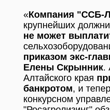
«
Компания "ССБ-Л
крупнейших должник
не может выплати
сельхозоборудовани
приказом экс-глав
Елены Скрынник
.
Алтайского края
пр
банкротом
, и тепе
конкурсном управле
"Росагролизинг" об