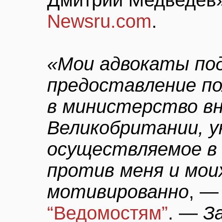
Дмитрий Медведев»
Newsru.com
.
«Мои адвокаты под
предоставление п
в министерство в
Великобритании, у
осуществляемое в 
против меня и мои
мотивированно
, —
“Ведомостям”
. —
З