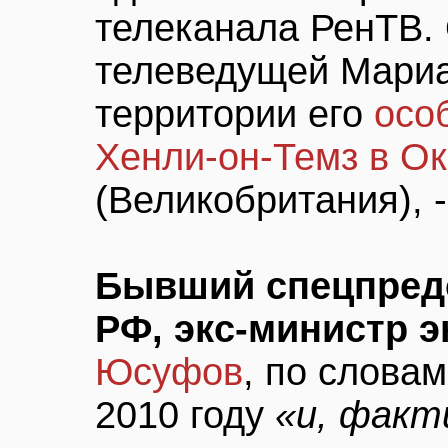
телеканала РенТВ.
телеведущей Мариа
территории его
осо
Хенли-он-Темз в О
(Великобритания),
Бывший спецпредс
РФ, экс-министр э
Юсуфов
, по слова
2010 году
«и, факт