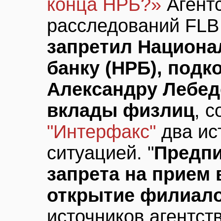
конца НРБ?»
Агент
расследований FLB
запретил Национа
банку (НРБ), под
Александру Лебед
вклады физлиц
, 
"Интерфакс"
два ис
ситуацией. "
Предпи
запрета на прием 
открытие филиал
источников агентств