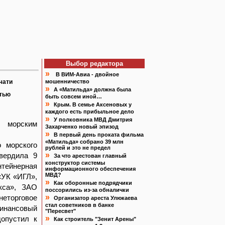
Выбор редактора
»
В ВИМ-Авиа - двойное
чати
мошенничество
»
А «Матильда» должна была
атью
быть совсем иной…
»
Крым. В семье Аксеновых у
каждого есть прибыльное дело
»
У полковника МВД Дмитрия
м морским
Захарченко новый эпизод
»
В первый день проката фильма
«Матильда» собрано 39 млн
 морского
рублей и это не предел
»
вердила 9
За что арестован главный
конструктор системы
тейнерная
информационного обеспечения
МВД?
«УК «ИГЛ»,
»
Как оборонные подрядчики
екса», ЗАО
поссорились из-за обналички
»
неторговое
Организатор ареста Улюкаева
стал советников в банке
инансовый
"Пересвет"
»
опустил к
Как строитель "Зенит Арены"