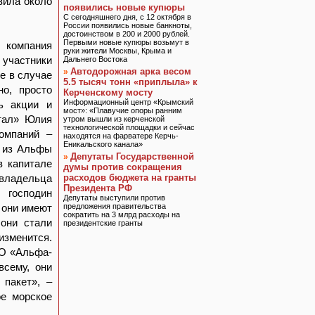
вила около
появились новые купюры
С сегодняшнего дня, с 12 октября в
России появились новые банкноты,
достоинством в 200 и 2000 рублей.
Первыми новые купюры возьмут в
к компания
руки жители Москвы, Крыма и
 участники
Дальнего Востока
Автодорожная арка весом
»
е в случае
5.5 тысяч тонн «приплыла» к
о, просто
Керченскому мосту
Информационный центр «Крымский
ь акции и
мост»: «Плавучие опоры ранним
итал» Юлия
утром вышли из керченской
технологической площадки и сейчас
омпаний –
находятся на фарватере Керчь-
Еникальского канала»
и из Альфы
Депутаты Государственной
»
в капитале
думы против сокращения
ладельца
расходов бюджета на гранты
Президента РФ
 господин
Депутаты выступили против
к они имеют
предложения правительства
сократить на 3 млрд расходы на
 они стали
президентские гранты
зменится.
ОО «Альфа-
всему, они
 пакет», –
е морское