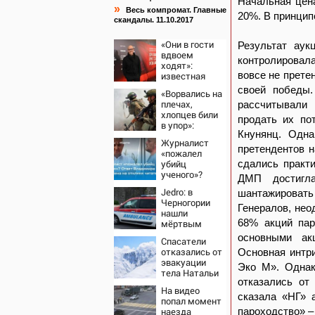
Начальная цена
»
Весь компромат. Главные
20%. В принцип
скандалы. 11.10.2017
«Они в гости
Результат аук
вдвоем
контролировал
ходят»:
вовсе не прете
известная
журналистка
своей победы.
«Ворвались на
подтвердила
плечах,
рассчитывали
роман
хлопцев били
Бондарчука и
продать их по
в упор»:
Исаковой
Кнунянц. Одна
Алексеево-
Журналист
Дружковка
претендентов н
«пожалел
стала
убийц
сдались практ
могильником
ученого»?
для «птах
ДМП достигл
Ответ
Мадьяра»
Jedro: в
шантажироват
Владимира
Черногории
Ворсобина на
Генералов, нео
нашли
отклики
68% акций пар
мёртвым
читателей
пропавшего
основными ак
Спасатели
21-летнего
отказались от
Основная интри
россиянина
эвакуации
Эко М». Однак
тела Натальи
отказались от
Наговицыной
На видео
с
сказала «НГ» 
попал момент
семитысячника
наезда
пароходство» –