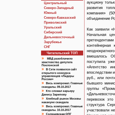
аукциону толь
Центральный
развития топл
Северо-Западный
Южный
компания» (5
Северо-Кавказский
объединение Ро
Приволжский
Уральский
Как заявили «
Сибирский
Начальная це
Дальневосточный
претендента
Зарубежье
контейнерная 
СНГ
неоднократног
Читательский TOП
вмешалось ОО
»
МВД разоблачило
поступила уж
хвастовство депутата
Поклонской
«Агентство ин
»
В Сети появился сайт
впоследствии и
открытого конкурса
управленцев «Лидеры
руб., или поч
России»
»
бывшего минис
Весь компромат. Главные
скандалы. 09.10.2017
группы «Пром
»
Кто сломал карьеру
«Дальневосточ
Данису Зарипову
»
Хлебный рынок Москвы
перевозок это
накануне скандала
структура Сер
»
Весь компромат. Главные
участвовали не
скандалы. 10.10.2017
»
Солнцевская ОПГ