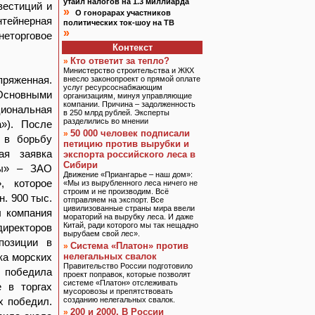
утаил налогов на 1.3 миллиарда
вестиций и
»
О гонорарах участников
тейнерная
политических ток-шоу на ТВ
»
еторговое
Контекст
Кто ответит за тепло?
»
Министерство строительства и ЖКХ
пряженная.
внесло законопроект о прямой оплате
услуг ресурсоснабжающим
Основными
организациям, минуя управляющие
компании. Причина – задолженность
ональная
в 250 млрд рублей. Эксперты
разделились во мнении
а»). После
50 000 человек подписали
»
 в борьбу
петицию против вырубки и
ая заявка
экспорта российского леса в
Сибири
ры» – ЗАО
Движение «Приангарье – наш дом»:
», которое
«Мы из вырубленного леса ничего не
строим и не производим. Всё
. 900 тыс.
отправляем на экспорт. Все
цивилизованные страны мира ввели
ы компания
мораторий на вырубку леса. И даже
Китай, ради которого мы так нещадно
директоров
вырубаем свой лес».
позиции в
Система «Платон» против
»
ка морских
нелегальных свалок
Правительство России подготовило
е победила
проект поправок, которые позволят
системе «Платон» отслеживать
 в торгах
мусоровозы и препятствовать
х победил.
созданию нелегальных свалок.
200 и 2000. В России
»