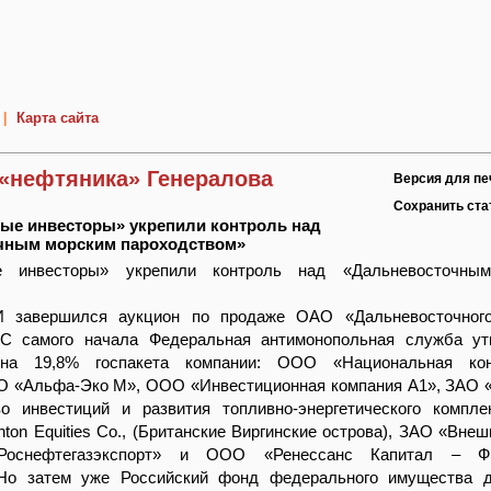
|
Карта сайта
«нефтяника» Генералова
Версия для пе
Сохранить ст
е инвесторы» укрепили контроль над
чным морским пароходством»
 инвесторы» укрепили контроль над «Дальневосточны
 завершился аукцион по продаже ОАО «Дальневосточного
 С самого начала Федеральная антимонопольная служба ут
 на 19,8% госпакета компании: ООО «Национальная кон
О «Альфа-Эко М», ООО «Инвестиционная компания А1», ЗАО 
о инвестиций и развития топливно-энергетического компл
nton Equities Co., (Британские Виргинские острова), ЗАО «Внеш
Роснефтегазэкспорт» и ООО «Ренессанс Капитал – Ф
 Но затем уже Российский фонд федерального имущества д