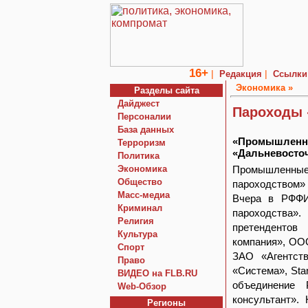
16+
|
|
Редакция
Ссылки
Экономика »
Разделы сайта
Дайджест
Пароходы 
Персоналии
База данных
«Промышленны
Терроризм
«Дальневосто
Политика
Экономика
Промышленные
Общество
пароходством»
Macc-медиа
Вчера в РФФИ
Криминал
пароходства».
Религия
претендентов
Культура
компания», ОО
Спорт
ЗАО «Агентств
Право
«Система», Sta
ВИДЕО на FLB.RU
объединение 
Web-Обзор
консультант».
Регионы