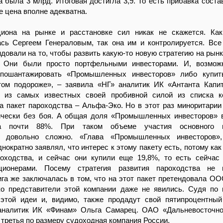
 была 3 млрд. Итоговая достигла 3,9. То есть прибавка соста
е цена вполне адекватна.
циона на рынке и расстановке сил никак не скажется. Ка
ась Сергеем Генераловым, так она им и контролируется. Все
ндовали на то, чтобы развить какую-то новую стратегию на рынк
 Они были просто портфельными инвесторами. И, возможн
 пошантажировать «Промышленных инвесторов» либо купит
том подороже», – заявила «НГ» аналитик ИК «Антанта Кап
 из самых известных своей пробивной силой из списка к
а пакет пароходства – Альфа-Эко. Но в этот раз миноритари
ически без боя. А общая доля «Промышленных инвесторов» 
а почти 88%. При таком объеме участия основного в
ь довольно сложно. «Глава «Промышленных инвесторов»,
днократно заявлял, что интерес к этому пакету есть, потому ка
оходства, и сейчас они купили еще 19,8%, то есть сейчас
ционерами. Посему стратегия развития пароходства не и
га же заключалась в том, что на этот пакет претендовала О
о представители этой компании даже не явились. Судя по 
 этой идеи и, видимо, также продадут свой пятипроцентный
аналитик ИК «Финам» Ольга Самарец. ОАО «Дальневосточно
 третья по размеру судоходная компания России.