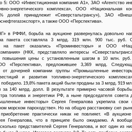
ко 5: ООО «Инвестиционная компания А1», ЗАО «Агентство ин
ивно-энергетического комплекса», ООО «Национальная кон
0% долей принадлежит «Северстальтрансу»), ЗАО «Внешн
снефтегазэкспорт», а также ООО «Перспектива».
НГ» в РФФИ, борьба на аукционе развернулась довольно на
на пакета составляла 3 млрд. 319 млн. 900 тыс. руб. 
ми на пакет оказались «Проминвесторы» и ООО «Наци
компания» (НКК, представляло интересы «Северстальтранс
о повышения цены с установленным шагом в 10 млн. руб.
О «Перспектива», предложившее 3,369 млрд. Следующ
е от дочерней компании группы «Промышленные инвесто
вестиций и развития топливно-энергетического комплекса
 победило. 19,8% пакета акций были проданы за 3 млрд. 919 млн
ти за 140 млрд. долл. В результате примерно часовой борьб
тра топлива и энергетики РФ, а ныне председателя совета 
ышленные инвесторы» Сергея Генералова укрепила свои 
ном морском пароходстве». Но на общую расстановку сил рын
 приобретение практически никак не повлияет. «В аукцион
гея Генералова, что в принципе было ожидаемо. А вообще
сколько представителей Сергея Генералова, и вот один из ни