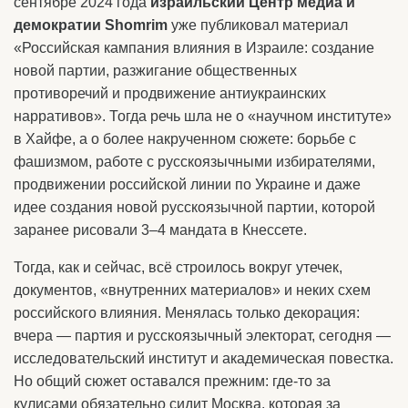
сентябре 2024 года
израильский Центр медиа и
демократии Shomrim
уже публиковал материал
«Российская кампания влияния в Израиле: создание
новой партии, разжигание общественных
противоречий и продвижение антиукраинских
нарративов». Тогда речь шла не о «научном институте»
в Хайфе, а о более накрученном сюжете: борьбе с
фашизмом, работе с русскоязычными избирателями,
продвижении российской линии по Украине и даже
идее создания новой русскоязычной партии, которой
заранее рисовали 3–4 мандата в Кнессете.
Тогда, как и сейчас, всё строилось вокруг утечек,
документов, «внутренних материалов» и неких схем
российского влияния. Менялась только декорация:
вчера — партия и русскоязычный электорат, сегодня —
исследовательский институт и академическая повестка.
Но общий сюжет оставался прежним: где-то за
кулисами обязательно сидит Москва, которая за