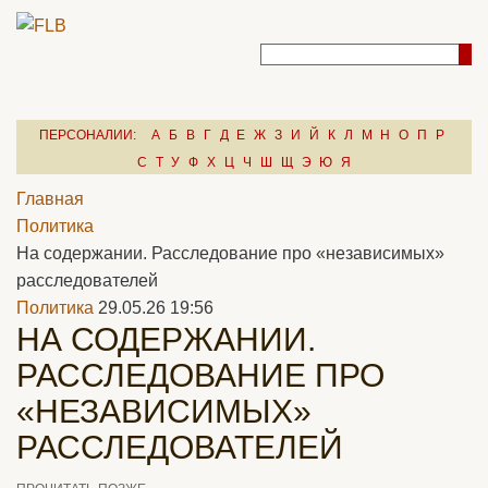
ПЕРСОНАЛИИ:
А
Б
В
Г
Д
Е
Ж
З
И
Й
К
Л
М
Н
О
П
Р
С
Т
У
Ф
Х
Ц
Ч
Ш
Щ
Э
Ю
Я
Главная
Политика
На содержании. Расследование про «независимых»
расследователей
Политика
29.05.26 19:56
НА СОДЕРЖАНИИ.
РАССЛЕДОВАНИЕ ПРО
«НЕЗАВИСИМЫХ»
РАССЛЕДОВАТЕЛЕЙ