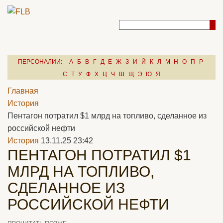
ПЕРСОНАЛИИ:
А
Б
В
Г
Д
Е
Ж
З
И
Й
К
Л
М
Н
О
П
Р
С
Т
У
Ф
Х
Ц
Ч
Ш
Щ
Э
Ю
Я
Главная
История
Пентагон потратил $1 млрд на топливо, сделанное из
российской нефти
История
13.11.25 23:42
ПЕНТАГОН ПОТРАТИЛ $1
МЛРД НА ТОПЛИВО,
СДЕЛАННОЕ ИЗ
РОССИЙСКОЙ НЕФТИ