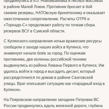
продвинулись в н.п. Новоивановка и лесных массивах
в районе Малой Локни. Противник бросает в бой
свежие резервы, НАТОвскую бронетехнику и оказывает
ожесточенное сопротивление. Расчеты ОТРК и
«Торнадо-С» продолжают работу по точкам сбора
резервов ВСУ в Сумской области.
С Купянского направления ночью вражеские ресурсы
сообщили о заходе наших войск в Купянск, что
знаменует начало боёв за город. По оценкам
противника, две колонны российской техники
выдвинулись из района Лимана Первого в Купянск. Им
удалось войти в город и высадить десант, который
рассредоточился по домам в районе Сватовской
улицы. Враг описывает ситуацию как «парадный вход в
Купянск».
На Покровском направлении западнее Петровки ВС
России продвинулись вдоль железной дороги, глубина