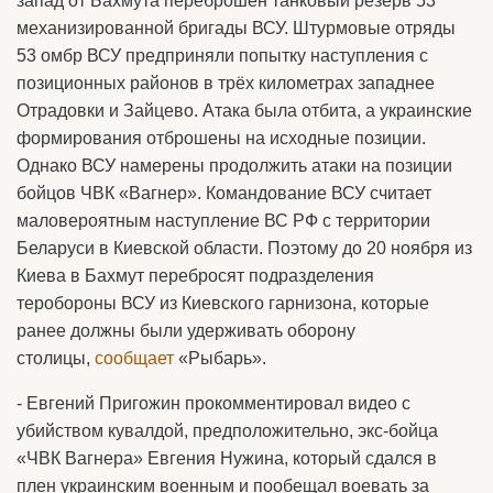
запад от Бахмута переброшен танковый резерв 53
механизированной бригады ВСУ. Штурмовые отряды
53 омбр ВСУ предприняли попытку наступления с
позиционных районов в трёх километрах западнее
Отрадовки и Зайцево. Атака была отбита, а украинские
формирования отброшены на исходные позиции.
Однако ВСУ намерены продолжить атаки на позиции
бойцов ЧВК «Вагнер». Командование ВСУ считает
маловероятным наступление ВС РФ с территории
Беларуси в Киевской области. Поэтому до 20 ноября из
Киева в Бахмут перебросят подразделения
теробороны ВСУ из Киевского гарнизона, которые
ранее должны были удерживать оборону
столицы,
сообщает
«Рыбарь».
- Евгений Пригожин прокомментировал видео с
убийством кувалдой, предположительно, экс-бойца
«ЧВК Вагнера» Евгения Нужина, который сдался в
плен украинским военным и пообещал воевать за