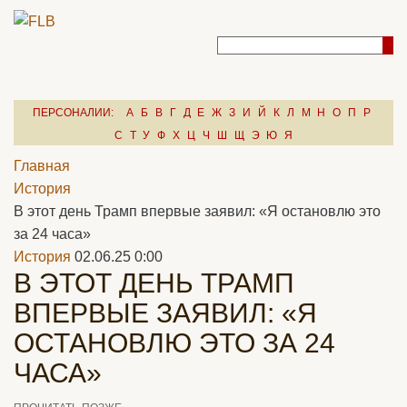
ПЕРСОНАЛИИ:
А
Б
В
Г
Д
Е
Ж
З
И
Й
К
Л
М
Н
О
П
Р
С
Т
У
Ф
Х
Ц
Ч
Ш
Щ
Э
Ю
Я
Главная
История
В этот день Трамп впервые заявил: «Я остановлю это
за 24 часа»
История
02.06.25 0:00
В ЭТОТ ДЕНЬ ТРАМП
ВПЕРВЫЕ ЗАЯВИЛ: «Я
ОСТАНОВЛЮ ЭТО ЗА 24
ЧАСА»