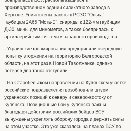
боеприпасов ВСУ, располагавшийся в
производственном здании силикатного завода в
Херсоне. Уничтожены ракеты к РСЗО "Ольха",
гаубицам 2А65 "Мста-Б", снаряды к 122-мм гаубицам
Д-30, мины для минометов, а также боеприпасы к
артиллерийским системам западного производства.
- Украинские формирования предприняли очередную
попытку вторжения на территорию Белгородской
области, на этот раз в Новой Таволжанке, однако
потеряв два танка отступили.
- На Старобельском направлении на Купянском участке
российские подразделения возобновили штурм
украинских позиций к северу и северо-востоку от
Купянска. Позиционные бои у Купянска важны —
благодаря действиям российских бойцов ВСУ
вынуждены укреплять оборону города и держать силы
на этом участке. Это уже сказалось на планах ВСУ по