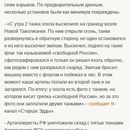
семи взрывов. По предварительным данным,
несколько установок были как минимум повреждены.
- «С утра 2 танка хохла выскочило на границу возле
Новой Таволжанки. По ним открыли огонь, танки
развернулись в обратную сторону, но один остановился
и из него выскочил экипаж. Выскочил, поднял на танке
флаг так называемой «свободной России»,
сфотографировался и только он решил ехать обратно,
как рядом с ним разорвался снаряд. Экипаж бросил
машину вместе с флагом и побежал в лес. В этом
момент наши артелы попали во второй танк и он
загорелся. По итогу: у хохла есть фото с танком, на
котором висит тряпка «свободной России», но за это
фото они заплатили двумя танками», -
сообщает
тг-
канал «Старше Эдды».
- Артиллеристы РФ уничтожили склад с пятью тоннами