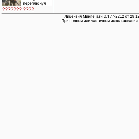
откуда был
переплюнул
громкий
Сырского
хлопок
??????? ???2
Лицензия Минпечати ЭЛ 77-2212 от 29.12
При полном или частичном использовании 