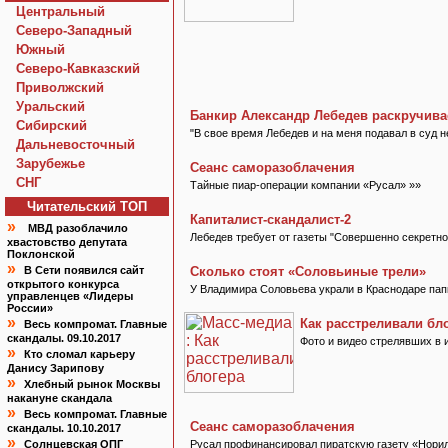
Центральный
Северо-Западный
Южный
Северо-Кавказский
Приволжский
Уральский
Банкир Александр Лебедев раскручива
Сибирский
"В свое время Лебедев и на меня подавал в суд н
Дальневосточный
Зарубежье
Сеанс саморазоблачения
СНГ
Тайные пиар-операции компании «Русал» »»
Читательский TOП
Капиталист-скандалист-2
»
МВД разоблачило
Лебедев требует от газеты "Совершенно секретно
хвастовство депутата
Поклонской
»
В Сети появился сайт
Сколько стоят «Соловьиные трели»
открытого конкурса
У Владимира Соловьева украли в Краснодаре пап
управленцев «Лидеры
России»
»
Как расстреливали бл
Весь компромат. Главные
скандалы. 09.10.2017
Фото и видео стрелявших в 
»
Кто сломал карьеру
Данису Зарипову
»
Хлебный рынок Москвы
накануне скандала
»
Весь компромат. Главные
Сеанс саморазоблачения
скандалы. 10.10.2017
»
Солнцевская ОПГ
Русал профинансировал пиратскую газету «Норил