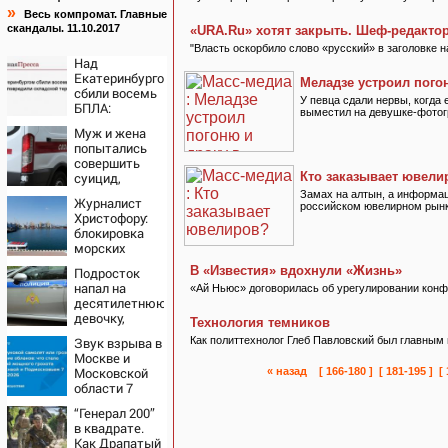
»
Весь компромат. Главные
скандалы. 11.10.2017
«URA.Ru» хотят закрыть. Шеф-редактор
"Власть оскорбило слово «русский» в заголовке н
Над
Екатеринбургом
Меладзе устроил пого
сбили восемь
У певца сдали нервы, когда 
БПЛА:
выместил на девушке-фотог
эвакуированы
Муж и жена
800
попытались
сотрудников
совершить
Wildberries
суицид,
Кто заказывает ювели
предупредив
Замах на алтын, а информац
Журналист
оперативные
российском ювелирном рынк
Христофору:
службы
блокировка
морских
портов —
В «Известия» вдохнули «Жизнь»
Подросток
катастрофа
напал на
«Ай Ньюс» договорилась об урегулировании конф
для Украины
десятилетнюю
девочку,
Технология темников
ворвавшись в
Звук взрыва в
Как политтехнолог Глеб Павловский был главным
квартиру
Москве и
Московской
« назад
[ 166-180 ]
[ 181-195 ]
[
области 7
августа 2026
“Генерал 200”
года: Причины,
в квадрате.
источник,
Как Драпатый