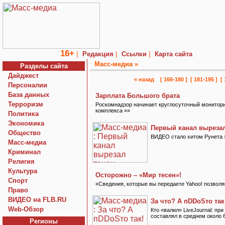
16+
|
|
|
Редакция
Ссылки
Карта сайта
Macc-медиа »
Разделы сайта
Дайджест
« назад
[ 166-180 ]
[ 181-195 ]
[
Персоналии
База данных
Зарплата Большого брата
Терроризм
Роскомнадзор начинает круглосуточный монитор
комплекса »»
Политика
Экономика
Первый канал вырезал
Общество
ВИДЕО стало хитом Рунета 
Macc-медиа
Криминал
Религия
Культура
Осторожно – «Мир тесен»!
Спорт
«Сведения, которые вы передаете Yahoo! позвол
Право
ВИДЕО на FLB.RU
За что? А пDDoSто так
Web-Обзор
Кто «валил» LiveJournal: пр
составлял в среднем около 6
Регионы