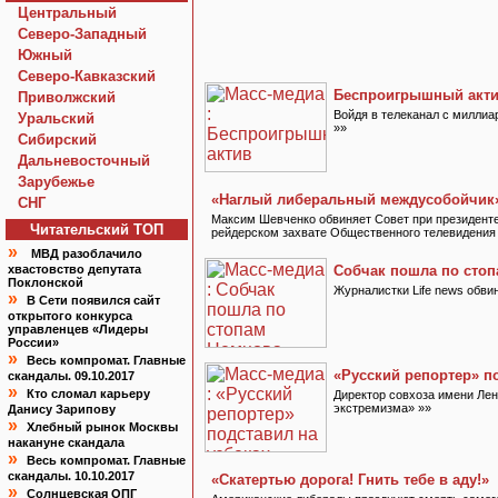
Центральный
Северо-Западный
Южный
Северо-Кавказский
Беспроигрышный акт
Приволжский
Войдя в телеканал с милли
Уральский
»»
Сибирский
Дальневосточный
Зарубежье
«Наглый либеральный междусобойчик
СНГ
Максим Шевченко обвиняет Совет при президенте
Читательский TOП
рейдерском захвате Общественного телевидения
»
МВД разоблачило
хвастовство депутата
Собчак пошла по сто
Поклонской
Журналистки Life news обви
»
В Сети появился сайт
открытого конкурса
управленцев «Лидеры
России»
»
Весь компромат. Главные
«Русский репортер» п
скандалы. 09.10.2017
»
Кто сломал карьеру
Директор совхоза имени Лен
экстремизма» »»
Данису Зарипову
»
Хлебный рынок Москвы
накануне скандала
»
Весь компромат. Главные
скандалы. 10.10.2017
«Скатертью дорога! Гнить тебе в аду!»
»
Солнцевская ОПГ