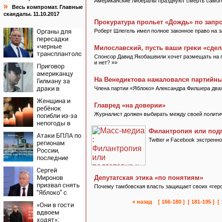
Американские либералы празднуют смерть самого
»
Весь компромат. Главные
скандалы. 11.10.2017
Прокуратура прольет «Дождь» по запро
Органы для
Роберт Шлегель имел полное законное право на з
пересадки
«черные
Милославский, пусть ваши греки «сде
трансплантологи»
Спонсор Давид Якобашвили хочет размещать на по
извлекали у
и нет? »»
Приговор
еще живых
американцу
пациентов
На Венедиктова нажаловался партийны
Гилману за
драки в
Члена партии «Яблоко» Александра Филшера дваж
воронежском
Женщина и
СИЗО
Главред «на доверии»
ребёнок
потребовали
погибли из-за
Журналист должен выбирать между своей полити
ужесточить -
непогоды в
Новости на
Смоленске
Филантропия или подг
Вести.ru
Атаки БПЛА по
Twitter и Facebook экстрен
регионам
России,
последние
новости на 7
Сергей
августа 2026:
Миронов
Депутатская этика «по понятиям»
последствия,
призвал снять
атаки на
Почему тамбовская власть защищает своих «гер
"Яблоко" с
склады
выборов -
Wildberries,
« назад
[ 166-180 ]
[ 181-195 ]
[
«Они в гости
Новости на
состояние
вдвоем
Вести.ru
пострадавших
ходят»: