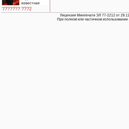
известная
журналистка
??????? ???2
подтвердила
роман
Лицензия Минпечати ЭЛ 77-2212 от 29.12
При полном или частичном использовании 
Бондарчука и
Исаковой