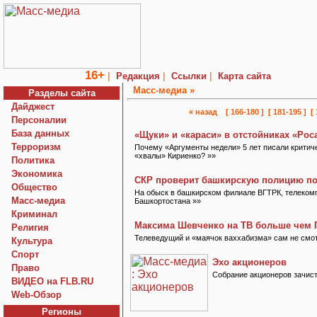
16+
|
|
|
Редакция
Ссылки
Карта сайта
Macc-медиа »
Разделы сайта
Дайджест
« назад
[ 166-180 ]
[ 181-195 ]
[
Персоналии
База данных
«Щуки» и «караси» в отстойниках «Рос
Терроризм
Почему «Аргументы недели» 5 лет писали критиче
«хвалы» Кириенко? »»
Политика
Экономика
СКР проверит башкирскую полицию по
Общество
На обыск в башкирском филиале ВГТРК, телеком
Macc-медиа
Башкортостана »»
Криминал
Максима Шевченко на ТВ больше чем 
Религия
Телеведущий и «маячок ваххабизма» сам не смот
Культура
Спорт
Эхо акционеров
Право
Собрание акционеров зачист
ВИДЕО на FLB.RU
Web-Обзор
Регионы