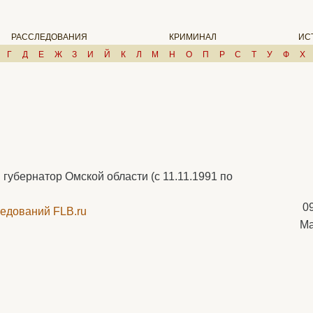
РАССЛЕДОВАНИЯ
КРИМИНАЛ
ИС
Г
Д
Е
Ж
З
И
Й
К
Л
М
Н
О
П
Р
С
Т
У
Ф
Х
убернатор Омской области (с 11.11.1991 по
0
едований FLB.ru
Ма