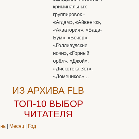
криминальных
группировок -
«Агдам», «Айвенго»,
«Акватория», «Бада-
Бум», «Вечер»,
«Голливудские
ночи», «Горный
орёл», «Джой»,
«Дискотека Зет»,
«Доменикос»…
ИЗ АРХИВА FLB
ТОП-10
ВЫБОР
ЧИТАТЕЛЯ
нь
|
Месяц
|
Год