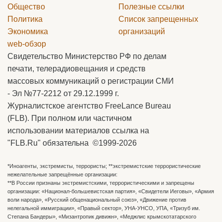
Общество
Полезные ссылки
Политика
Список запрещенных
Экономика
организаций
web-обзор
Свидетельство Министерство РФ по делам
печати, телерадиовещания и средств
массовых коммуникаций о регистрации СМИ
- Эл №77-2212 от 29.12.1999 г.
Журналистское агентство FreeLance Bureau
(FLB). При полном или частичном
использовании материалов ссылка на
"FLB.Ru" обязательна ©1999-2026
*Иноагенты, экстремисты, террористы; **экстремистские террористические
нежелательные запрещённые организации:
**В России признаны экстремистскими, террористическими и запрещены
организации: «Национал-большевистская партия», «Свидетели Иеговы», «Армия
воли народа», «Русский общенациональный союз», «Движение против
нелегальной иммиграции», «Правый сектор», УНА-УНСО, УПА, «Тризуб им.
Степана Бандеры», «Мизантропик дивижн», «Меджлис крымскотатарского