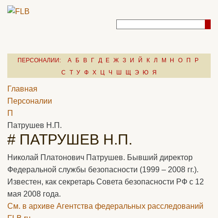
ПЕРСОНАЛИИ:
А
Б
В
Г
Д
Е
Ж
З
И
Й
К
Л
М
Н
О
П
Р
С
Т
У
Ф
Х
Ц
Ч
Ш
Щ
Э
Ю
Я
Главная
Персоналии
П
Патрушев Н.П.
# ПАТРУШЕВ Н.П.
Николай Платонович Патрушев. Бывший директор
Федеральной службы безопасности (1999 – 2008 гг.).
Известен, как секретарь Совета безопасности РФ с 12
мая 2008 года.
См. в архиве Агентства федеральных расследований