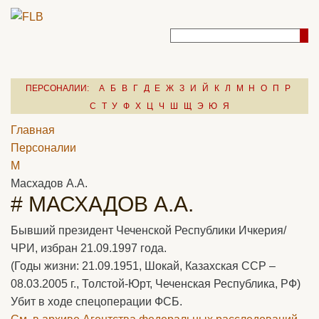
ПЕРСОНАЛИИ:
А
Б
В
Г
Д
Е
Ж
З
И
Й
К
Л
М
Н
О
П
Р
С
Т
У
Ф
Х
Ц
Ч
Ш
Щ
Э
Ю
Я
Главная
Персоналии
М
Масхадов А.А.
# МАСХАДОВ А.А.
Бывший президент Чеченской Республики Ичкерия/
ЧРИ, избран 21.09.1997 года.
(Годы жизни: 21.09.1951, Шокай, Казахская ССР –
08.03.2005 г., Толстой-Юрт, Чеченская Республика, РФ)
Убит в ходе спецоперации ФСБ.