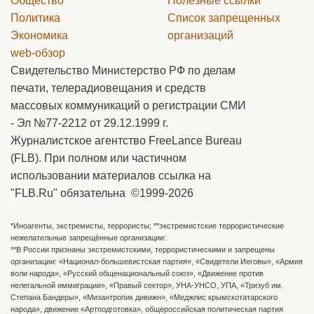
Общество
Полезные ссылки
Политика
Список запрещенных
Экономика
организаций
web-обзор
Свидетельство Министерство РФ по делам
печати, телерадиовещания и средств
массовых коммуникаций о регистрации СМИ
- Эл №77-2212 от 29.12.1999 г.
Журналистское агентство FreeLance Bureau
(FLB). При полном или частичном
использовании материалов ссылка на
"FLB.Ru" обязательна ©1999-2026
*Иноагенты, экстремисты, террористы; **экстремистские террористические
нежелательные запрещённые организации:
**В России признаны экстремистскими, террористическими и запрещены
организации: «Национал-большевистская партия», «Свидетели Иеговы», «Армия
воли народа», «Русский общенациональный союз», «Движение против
нелегальной иммиграции», «Правый сектор», УНА-УНСО, УПА, «Тризуб им.
Степана Бандеры», «Мизантропик дивижн», «Меджлис крымскотатарского
народа», движение «Артподготовка», общероссийская политическая партия