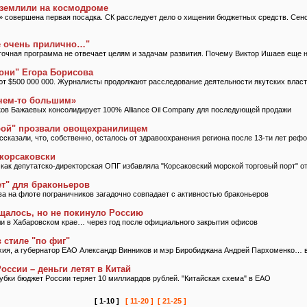
иземлили на космодроме
 совершена первая посадка. СК расследует дело о хищении бюджетных средств. Се
е очень прилично…"
точная программа не отвечает целям и задачам развития. Почему Виктор Ишаев еще 
они" Егора Борисова
ют $500 000 000. Журналисты продолжают расследование деятельности якутских влас
«чем-то большим»
ов Бажаевых консолидирует 100% Alliance Oil Company для последующей продажи
рой" прозвали овощехранилищем
ссказали, что, собственно, осталось от здравоохранения региона после 13-ти лет реф
-корсаковски
как депутатско-директорская ОПГ избавляла "Корсаковский морской торговый порт" о
ет" для браконьеров
а на флоте пограничников загадочно совпадает с активностью браконьеров
щалось, но не покинуло Россию
и в Хабаровском крае… через год после официального закрытия офисов
 стиле "по фиг"
хия, а губернатор ЕАО Александр Винников и мэр Биробиджана Андрей Пархоменко… в
России – деньги летят в Китай
убки бюджет России теряет 10 миллиардов рублей. "Китайская схема" в ЕАО
[ 1-10 ]
[ 11-20 ]
[ 21-25 ]