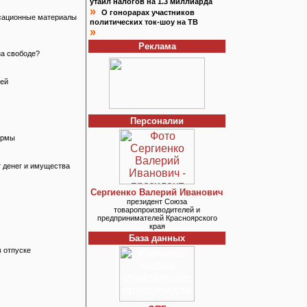
утаил налогов на 1.3 миллиарда
»
О гонорарах участников
нсационные материалы
политических ток-шоу на ТВ
»
Реклама
на свободе?
тей
Персоналии
ормы
т денег и имущества
Сергиенко Валерий Иванович
президент Союза
товаропроизводителей и
предпринимателей Красноярского
края
База данных
 отпуске