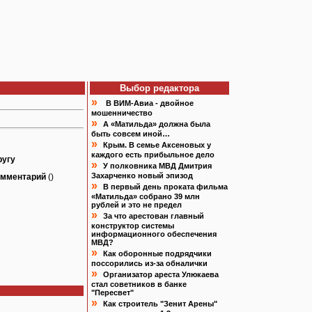
Выбор редактора
»
В ВИМ-Авиа - двойное
мошенничество
»
А «Матильда» должна была
быть совсем иной…
»
Крым. В семье Аксеновых у
каждого есть прибыльное дело
ругу
»
У полковника МВД Дмитрия
Захарченко новый эпизод
омментарий
()
»
В первый день проката фильма
«Матильда» собрано 39 млн
рублей и это не предел
»
За что арестован главный
конструктор системы
информационного обеспечения
МВД?
»
Как оборонные подрядчики
поссорились из-за обналички
»
Организатор ареста Улюкаева
стал советников в банке
"Пересвет"
»
Как строитель "Зенит Арены"