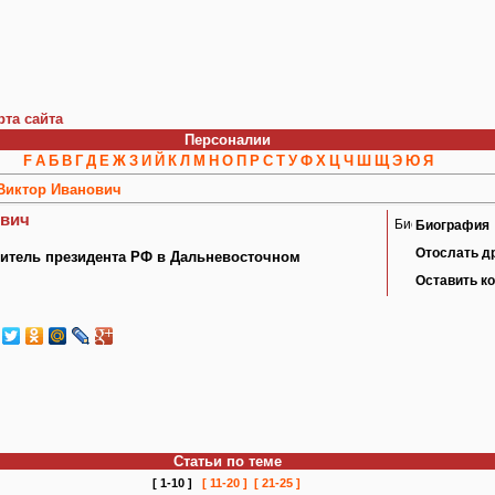
рта сайта
Персоналии
F
А
Б
В
Г
Д
Е
Ж
З
И
Й
К
Л
М
Н
О
П
Р
С
Т
У
Ф
Х
Ц
Ч
Ш
Щ
Э
Ю
Я
Виктор Иванович
ович
Биография
Отослать д
итель президента РФ в Дальневосточном
Оставить к
Статьи по теме
[ 1-10 ]
[ 11-20 ]
[ 21-25 ]