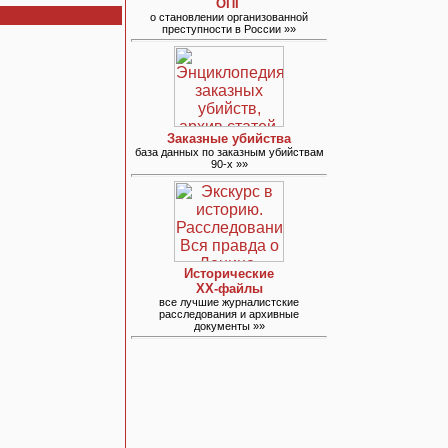
ОПГ
о становлении организованной
преступности в России »»
Заказные убийства
база данных по заказным убийствам
90-х »»
Исторические
ХХ-файлы
все лучшие журналистские
расследования и архивные
документы »»