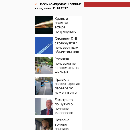
»
Весь компромат. Главные
скандалы. 11.10.2017
Кровь в
прямом
эфире:
популярного
тиктокера
Самолет DHL
застрелили у
столкнулся с
ресторана
неизвестным
объектом над
Лейпцигом -
Россиян
Новости на
призвали не
Вести.ru
экономить на
жилье в
Таиланде ради
Правила
безопасности
пассажирских
перевозок
изменятся в
РФ с 1
Дмитриев
сентября
пошутил о
причине
массового
наплыва
Названа
мигрантов в
точная
Европу -
причина