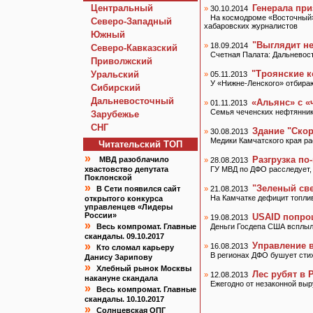
Центральный
Генерала пр
»
30.10.2014
На космодроме «Восточный»
Северо-Западный
хабаровских журналистов
Южный
"Выглядит н
»
18.09.2014
Северо-Кавказский
Счетная Палата: Дальневос
Приволжский
"Троянские к
Уральский
»
05.11.2013
У «Нижне-Ленского» отбира
Сибирский
Дальневосточный
«Альянс» с 
»
01.11.2013
Семья чеченских нефтянник
Зарубежье
СНГ
Здание "Ско
»
30.08.2013
Медики Камчатского края ра
Читательский TOП
»
Разгрузка по
МВД разоблачило
»
28.08.2013
хвастовство депутата
ГУ МВД по ДФО расследует, 
Поклонской
»
"Зеленый св
В Сети появился сайт
»
21.08.2013
На Камчатке дефицит топлив
открытого конкурса
управленцев «Лидеры
России»
USAID попро
»
19.08.2013
»
Весь компромат. Главные
Деньги Госдепа США всплыл
скандалы. 09.10.2017
»
Управление в
»
16.08.2013
Кто сломал карьеру
В регионах ДФО бушует сти
Данису Зарипову
»
Хлебный рынок Москвы
Лес рубят в 
»
12.08.2013
накануне скандала
Ежегодно от незаконной выр
»
Весь компромат. Главные
скандалы. 10.10.2017
»
Солнцевская ОПГ