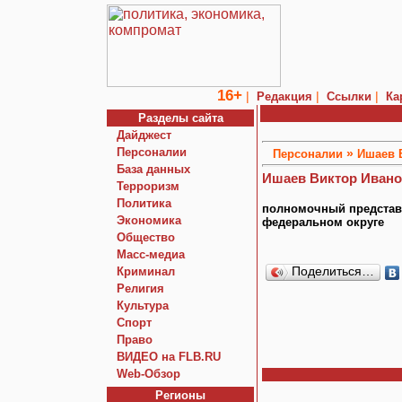
16+
|
|
|
Редакция
Ссылки
Ка
Разделы сайта
Дайджест
Персоналии
»
Персоналии
Ишаев 
База данных
Ишаев Виктор Иван
Терроризм
Политика
полномочный представ
Экономика
федеральном округе
Общество
Macc-медиа
Криминал
Поделиться…
Религия
Культура
Спорт
Право
ВИДЕО на FLB.RU
Web-Обзор
Регионы