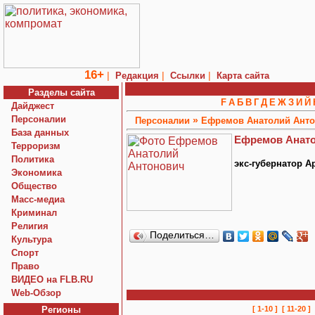
16+
|
|
|
Редакция
Ссылки
Карта сайта
Разделы сайта
F
А
Б
В
Г
Д
Е
Ж
З
И
Й
Дайджест
Персоналии
»
Персоналии
Ефремов Анатолий Ант
База данных
Ефремов Анато
Терроризм
Политика
экс-губернатор А
Экономика
Общество
Macc-медиа
Криминал
Религия
Поделиться…
Культура
Спорт
Право
ВИДЕО на FLB.RU
Web-Обзор
Регионы
[ 1-10 ]
[ 11-20 ]