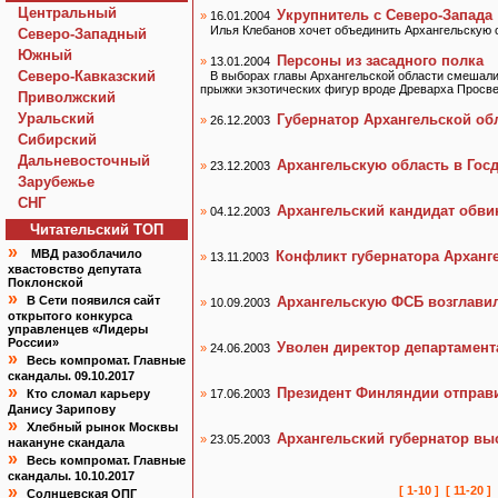
Центральный
Укрупнитель с Северо-Запада
»
16.01.2004
Илья Клебанов хочет объединить Архангельскую 
Северо-Западный
Южный
Персоны из засадного полка
»
13.01.2004
Северо-Кавказский
В выборах главы Архангельской области смешали
прыжки экзотических фигур вроде Древарха Просв
Приволжский
Уральский
Губернатор Архангельской обл
»
26.12.2003
Сибирский
Дальневосточный
Архангельскую область в Госд
»
23.12.2003
Зарубежье
СНГ
Архангельский кандидат обв
»
04.12.2003
Читательский TOП
»
МВД разоблачило
Конфликт губернатора Арханг
»
13.11.2003
хвастовство депутата
Поклонской
»
В Сети появился сайт
Архангельскую ФСБ возглави
»
10.09.2003
открытого конкурса
управленцев «Лидеры
России»
Уволен директор департамент
»
24.06.2003
»
Весь компромат. Главные
скандалы. 09.10.2017
»
Президент Финляндии отправ
Кто сломал карьеру
»
17.06.2003
Данису Зарипову
»
Хлебный рынок Москвы
Архангельский губернатор вы
»
23.05.2003
накануне скандала
»
Весь компромат. Главные
скандалы. 10.10.2017
»
[ 1-10 ]
[ 11-20 ]
Солнцевская ОПГ