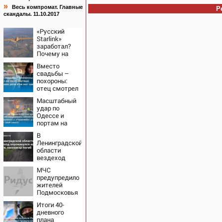
»
Весь компромат. Главные
Р
скандалы. 11.10.2017
«Русский
Starlink»
заработал?
Почему на
Украине
Вместо
кратно
свадьбы –
увеличилась
похороны:
точность
отец смотрел
попаданий по
на свою
объектам ВСУ
Масштабный
мертвую 16-
удар по
летнюю дочь
Одессе и
и не мог
портам на
сдержать
Украине:
слезы
В
Последние
Ленинградской
новости,
области
подробности
вездеход
об ударах
опрокинулся
России 9
МЧС
на дороге,
августа 2026
предупредило
пассажир
года
жителей
погиб
Подмосковья
об угрозе
Итоги 40-
атаки дронов
дневного
плана