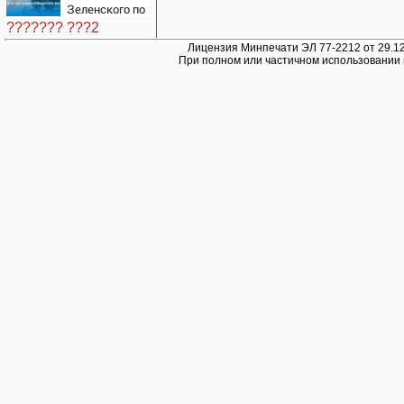
Зеленского по
принуждению
??????? ???2
к миру: как
ответила
Лицензия Минпечати ЭЛ 77-2212 от 29.12
При полном или частичном использовании 
Россия,
полный разбор
провала
операции
Украины от
военкора Коца