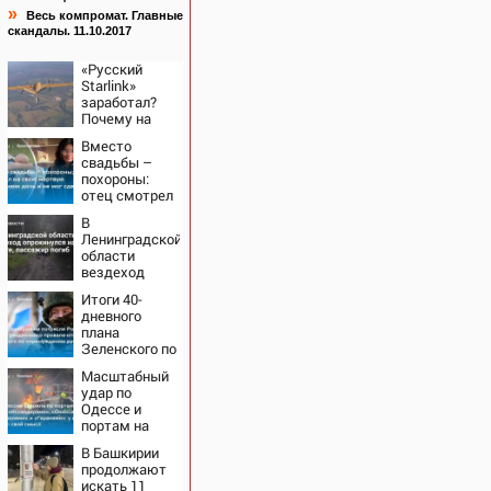
»
Весь компромат. Главные
скандалы. 11.10.2017
«Русский
Starlink»
заработал?
Почему на
Украине
Вместо
кратно
свадьбы –
увеличилась
похороны:
точность
отец смотрел
попаданий по
на свою
объектам ВСУ
В
мертвую 16-
Ленинградской
летнюю дочь
области
и не мог
вездеход
сдержать
опрокинулся
слезы
Итоги 40-
на дороге,
дневного
пассажир
плана
погиб
Зеленского по
принуждению
Масштабный
к миру: как
удар по
ответила
Одессе и
Россия,
портам на
полный разбор
Украине:
провала
В Башкирии
Последние
операции
продолжают
новости,
Украины от
искать 11