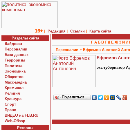
16+
|
|
|
Редакция
Ссылки
Карта сайта
Разделы сайта
F
А
Б
В
Г
Д
Е
Ж
З
И
Й
Дайджест
Персоналии
»
Персоналии
Ефремов Анатолий Ант
База данных
Ефремов Анато
Терроризм
Политика
экс-губернатор А
Экономика
Общество
Macc-медиа
Криминал
Религия
Поделиться…
Культура
Спорт
Право
ВИДЕО на FLB.RU
Web-Обзор
Регионы