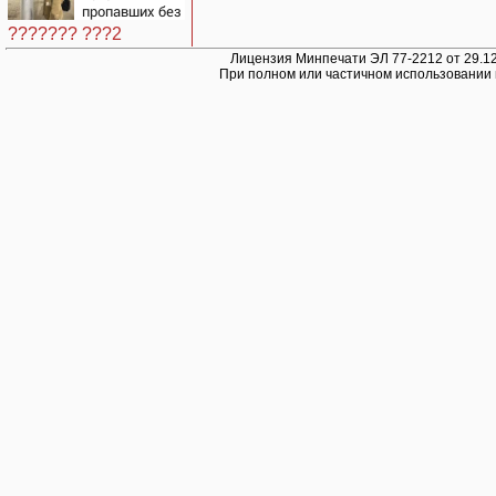
подробности
военкора Коца
пропавших без
об ударах
вести
России 9
??????? ???2
августа 2026
Лицензия Минпечати ЭЛ 77-2212 от 29.12
года
При полном или частичном использовании 