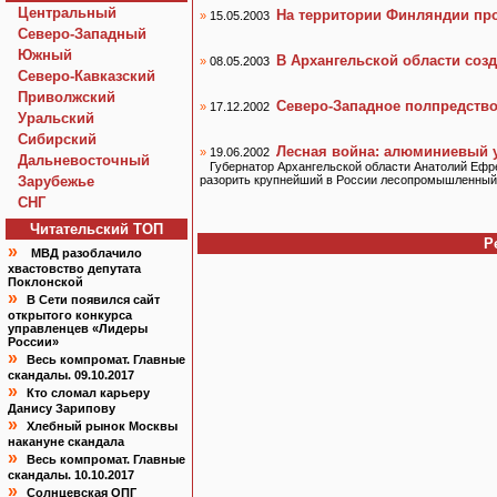
Центральный
На территории Финляндии про
»
15.05.2003
Северо-Западный
Южный
В Архангельской области соз
»
08.05.2003
Северо-Кавказский
Приволжский
Северо-Западное полпредство
»
17.12.2002
Уральский
Сибирский
Лесная война: алюминиевый у
»
19.06.2002
Дальневосточный
Губернатор Архангельской области Анатолий Ефре
Зарубежье
разорить крупнейший в России лесопромышленный 
СНГ
Читательский TOП
Р
»
МВД разоблачило
хвастовство депутата
Поклонской
»
В Сети появился сайт
открытого конкурса
управленцев «Лидеры
России»
»
Весь компромат. Главные
скандалы. 09.10.2017
»
Кто сломал карьеру
Данису Зарипову
»
Хлебный рынок Москвы
накануне скандала
»
Весь компромат. Главные
скандалы. 10.10.2017
»
Солнцевская ОПГ