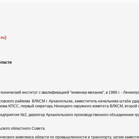
ru)
бласти
отехнический институт с квалификацией "инженер-механик", в 1986 г. - Ленинг
носовского райкома ВЛКСМ г. Архангельска, заместитель начальника штаба 
кома КПСС, первый секретарь Ненецкого окружного комитета ВЛКСМ, второй 
 предприятия №2, директор Архангельского производственного объединения гр
ьского областного Совета.
мического комплекса области по промышленности и транспорту, затем замест