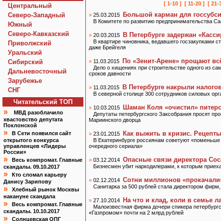
[ 1-10 ]
[ 11-20 ]
[ 21-
Центральный
Большой карман для госсубс
Северо-Западный
»
25.03.2015
В Комитете по развитию предпринимательства Са
Южный
Северо-Кавказский
В Петербурге задержан «Касси
»
20.03.2015
В квартире чиновника, ведавшего госзакупками с
Приволжский
даже Брейгеля
Уральский
По «Зенит-Арене» прощают всё
Сибирский
»
11.03.2015
Дело о хищениях при строительстве одного из с
Дальневосточный
сроков давности
Зарубежье
В Петербурге накрыли налого
»
11.03.2015
СНГ
В северной столице 300 сотрудников силовых орг
Читательский TOП
Шаман Коля «очистил» питерс
»
10.03.2015
»
МВД разоблачило
Депутаты петербургского Заксобрания просят про
хвастовство депутата
Мариинского дворца
Поклонской
»
Как выжить в кризис. Рецепт
В Сети появился сайт
»
23.01.2015
открытого конкурса
В Екатеринбурге россиянам советуют «поменьше 
управленцев «Лидеры
очередного сериала»
России»
»
Опасные связи директора Сос
Весь компромат. Главные
»
03.12.2014
Бизнесмен убит наркодилерами, к которым приеха
скандалы. 09.10.2017
»
Кто сломал карьеру
Сотни миллионов «прокачали»
»
02.12.2014
Данису Зарипову
Санитарка за 500 рублей стала директором фирм,
»
Хлебный рынок Москвы
накануне скандала
На что и клад, коли в семье л
»
27.10.2014
»
Весь компромат. Главные
Малоизвестная фирма дочери спикера петербургс
скандалы. 10.10.2017
«Газпромом» почти на 2 млрд рублей
»
Солнцевская ОПГ