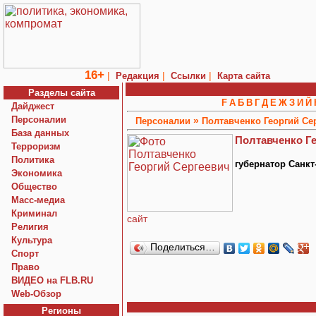
16+
|
|
|
Редакция
Ссылки
Карта сайта
Разделы сайта
F
А
Б
В
Г
Д
Е
Ж
З
И
Й
Дайджест
Персоналии
»
Персоналии
Полтавченко Георгий Се
База данных
Полтавченко Г
Терроризм
Политика
губернатор Санкт
Экономика
Общество
Macc-медиа
Криминал
сайт
Религия
Культура
Поделиться…
Спорт
Право
ВИДЕО на FLB.RU
Web-Обзор
Регионы