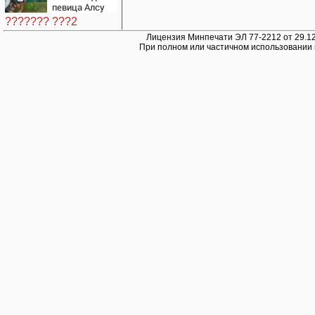
певица Алсу
приехала в
??????? ???2
татарскую
деревню, где
Лицензия Минпечати ЭЛ 77-2212 от 29.12
При полном или частичном использовании 
прошло ее
детство
07/08/2026 –
Новости