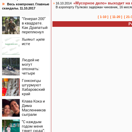
«Мусорное дело» выходит на 
»
»
16.10.2014
Весь компромат. Главные
В аэропорту Пулково задержан чиновник, 16 мес
скандалы. 11.10.2017
[ 1-10 ]
[ 11-20 ]
[ 21-
“Генерал 200”
в квадрате.
Р
Как Драпатый
переплюнул
Сырского
Хыянәт җиле
исте
Людей не
могут
опознать:
четыре
человека
Гонконгцы
сгорели
штурмуют
заживо в
Хабаровский
страшном
край
ДТП на трассе
07/08/2026 –
Клава Кока и
Новости
Дима
Масленников
сыграли
свадьбу
"С каждым
годом меня
тянет сюда":