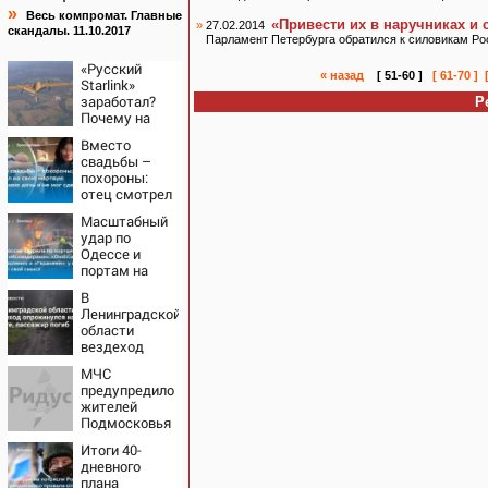
»
Весь компромат. Главные
«Привести их в наручниках и
»
27.02.2014
скандалы. 11.10.2017
Парламент Петербурга обратился к силовикам Ро
«Русский
« назад
[ 51-60 ]
[ 61-70 ]
Starlink»
заработал?
Р
Почему на
Украине
Вместо
кратно
свадьбы –
увеличилась
похороны:
точность
отец смотрел
попаданий по
на свою
объектам ВСУ
Масштабный
мертвую 16-
удар по
летнюю дочь
Одессе и
и не мог
портам на
сдержать
Украине:
слезы
В
Последние
Ленинградской
новости,
области
подробности
вездеход
об ударах
опрокинулся
России 9
МЧС
на дороге,
августа 2026
предупредило
пассажир
года
жителей
погиб
Подмосковья
об угрозе
Итоги 40-
атаки дронов
дневного
плана