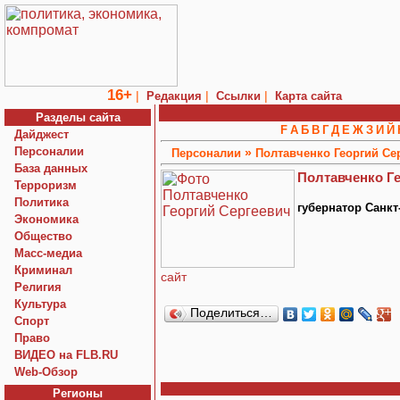
16+
|
|
|
Редакция
Ссылки
Карта сайта
Разделы сайта
F
А
Б
В
Г
Д
Е
Ж
З
И
Й
Дайджест
Персоналии
»
Персоналии
Полтавченко Георгий Се
База данных
Полтавченко Г
Терроризм
Политика
губернатор Санкт
Экономика
Общество
Macc-медиа
Криминал
сайт
Религия
Культура
Поделиться…
Спорт
Право
ВИДЕО на FLB.RU
Web-Обзор
Регионы