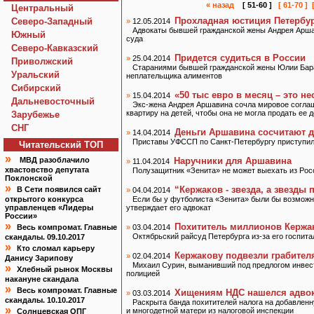
« назад
[ 51-60 ]
[ 61-70 ]
Центральный
Прохладная юстиция Петербу
Северо-Западный
»
12.05.2014
Адвокаты бывшей гражданской жены Андрея Арша
Южный
суда
Северо-Кавказский
Придется судиться в России
»
25.04.2014
Приволжский
Стараниями бывшей гражданской жены Юлии Бара
Уральский
неплательщика алиментов
Сибирский
«50 тыс евро в месяц – это н
»
15.04.2014
Дальневосточный
Экс-жена Андрея Аршавина сочла мировое согла
квартиру на детей, чтобы она не могла продать ее
Зарубежье
СНГ
Деньги Аршавина сосчитают д
»
14.04.2014
Приставы УФССП по Санкт-Петербургу приступил
Читательский TOП
»
МВД разоблачило
Наручники для Аршавина
»
11.04.2014
хвастовство депутата
Полузащитник «Зенита» не может выехать из Росс
Поклонской
»
“Кержаков - звезда, а звезды
В Сети появился сайт
»
04.04.2014
открытого конкурса
Если бы у футболиста «Зенита» были бы возможно
управленцев «Лидеры
утверждает его адвокат
России»
»
Похититель миллионов Кержа
Весь компромат. Главные
»
03.04.2014
Октябрьский райсуд Петербурга из-за его госпит
скандалы. 09.10.2017
»
Кто сломал карьеру
Кержакову подвезли грабител
»
02.04.2014
Данису Зарипову
Михаил Сурин, выманивший под предлогом инвест
»
Хлебный рынок Москвы
полицией
накануне скандала
»
Весь компромат. Главные
Хищениям НДС нашелся адво
»
03.03.2014
скандалы. 10.10.2017
Раскрыта банда похитителей налога на добавленн
»
и многодетной матери из налоговой инспекции
Солнцевская ОПГ