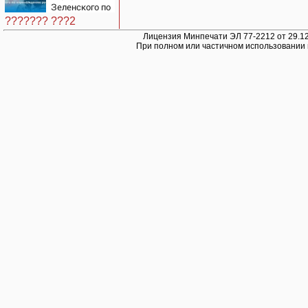
Зеленского по
принуждению
??????? ???2
к миру: как
ответила
Лицензия Минпечати ЭЛ 77-2212 от 29.12
При полном или частичном использовании 
Россия,
полный разбор
провала
операции
Украины от
военкора Коца