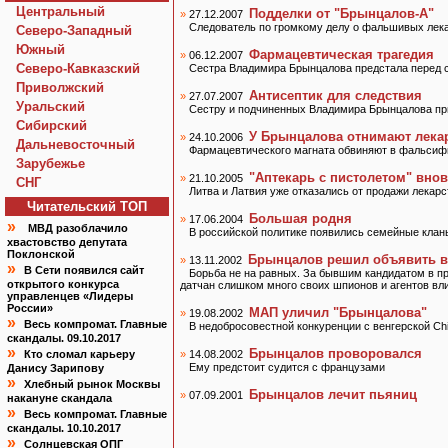
Центральный
Подделки от "Брынцалов-А"
»
27.12.2007
Следователь по громкому делу о фальшивых лека
Северо-Западный
Южный
Фармацевтическая трагедия
»
06.12.2007
Северо-Кавказский
Сестра Владимира Брынцалова предстала перед 
Приволжский
Антисептик для следствия
»
27.07.2007
Уральский
Сестру и подчиненных Владимира Брынцалова пр
Сибирский
У Брынцалова отнимают лека
»
24.10.2006
Дальневосточный
Фармацевтического магната обвиняют в фальсиф
Зарубежье
"Аптекарь с пистолетом" внов
»
21.10.2005
СНГ
Литва и Латвия уже отказались от продажи лека
Читательский TOП
Большая родня
»
17.06.2004
»
МВД разоблачило
В российской политике появились семейные клан
хвастовство депутата
Поклонской
Брынцалов решил объявить в
»
13.11.2002
»
В Сети появился сайт
Борьба не на равных. За бывшим кандидатом в пр
открытого конкурса
датчан слишком много своих шпионов и агентов вл
управленцев «Лидеры
России»
МАП уличил "Брынцалова"
»
19.08.2002
»
Весь компромат. Главные
В недобросовестной конкуренции с венгерской Chi
скандалы. 09.10.2017
»
Брынцалов проворовался
Кто сломал карьеру
»
14.08.2002
Ему предстоит судится с французами
Данису Зарипову
»
Хлебный рынок Москвы
Брынцалов лечит пьяниц
»
07.09.2001
накануне скандала
»
Весь компромат. Главные
скандалы. 10.10.2017
»
Солнцевская ОПГ