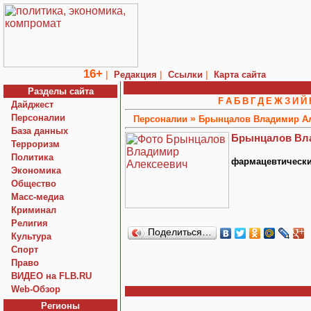
16+
|
|
|
Редакция
Ссылки
Карта сайта
Разделы сайта
F
А
Б
В
Г
Д
Е
Ж
З
И
Й
Дайджест
Персоналии
»
Персоналии
Брынцалов Владимир А
База данных
Брынцалов Вл
Терроризм
Политика
фармацевтически
Экономика
Общество
Macc-медиа
Криминал
Религия
Поделиться…
Культура
Спорт
Право
ВИДЕО на FLB.RU
Web-Обзор
Регионы