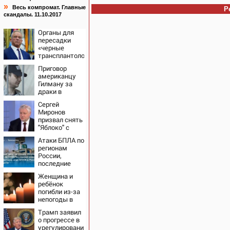
»
Весь компромат. Главные
Р
скандалы. 11.10.2017
Органы для
пересадки
«черные
трансплантологи»
извлекали у
Приговор
еще живых
американцу
пациентов
Гилману за
драки в
воронежском
Сергей
СИЗО
Миронов
потребовали
призвал снять
ужесточить -
"Яблоко" с
Новости на
выборов -
Вести.ru
Атаки БПЛА по
Новости на
регионам
Вести.ru
России,
последние
новости на 7
Женщина и
августа 2026:
ребёнок
последствия,
погибли из-за
атаки на
непогоды в
склады
Смоленске
Wildberries,
Трамп заявил
состояние
о прогрессе в
пострадавших
урегулировании