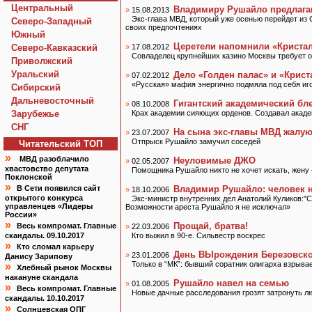
Центральный
Владимиру Рушайло предлагаю
»
15.08.2013
Экс-глава МВД, который уже осенью перейдет из 
Северо-Западный
своих предпочтениях
Южный
Церетели напомнили «Криста
Северо-Кавказский
»
17.08.2012
Совладелец крупнейших казино Москвы требует от
Приволжский
Уральский
Дело «Голден палас» и «Крист
»
07.02.2012
«Русская» мафия энергично подмяла под себя иго
Сибирский
Дальневосточный
Гигантский академический бл
»
08.10.2008
Зарубежье
Крах академии сияющих орденов. Создавал акад
СНГ
На сына экс-главы МВД жалу
»
23.07.2007
Отпрыск Рушайло замучил соседей
Читательский TOП
»
МВД разоблачило
Неуловимые ДЖО
»
02.05.2007
хвастовство депутата
Помощника Рушайло никто не хочет искать, жену
Поклонской
»
В Сети появился сайт
Владимир Рушайло: человек 
»
18.10.2006
открытого конкурса
Экс-министр внутренних дел Анатолий Куликов:"
управленцев «Лидеры
Возможности ареста Рушайло я не исключал»
России»
»
Прощай, братва!
Весь компромат. Главные
»
22.03.2006
скандалы. 09.10.2017
Кто выжил в 90-е. Сильвестр воскрес
»
Кто сломал карьеру
День ВЫрождения Березовско
»
23.01.2006
Данису Зарипову
Только в “МК”: бывший соратник олигарха взрывае
»
Хлебный рынок Москвы
накануне скандала
Рушайло навел на семью
»
01.08.2005
»
Весь компромат. Главные
Новые дачные расследования грозят затронуть л
скандалы. 10.10.2017
»
Солнцевская ОПГ