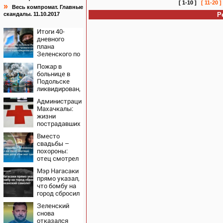
[ 1-10 ]
[ 11-20 ]
»
Весь компромат. Главные
скандалы. 11.10.2017
Р
Итоги 40-
дневного
плана
Зеленского по
принуждению
Пожар в
к миру: как
больнице в
ответила
Подольске
Россия,
ликвидирован,
полный разбор
проведена
провала
Администрация
эвакуация
операции
Махачкалы:
Украины от
жизни
военкора Коца
пострадавших
при падении
Вместо
лифта ничто
свадьбы –
не угрожает
похороны:
отец смотрел
на свою
Мэр Нагасаки
мертвую 16-
прямо указал,
летнюю дочь
что бомбу на
и не мог
город сбросил
сдержать
американский
слезы
Зеленский
самолет
снова
отказался