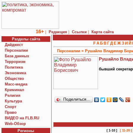
16+
|
|
|
Редакция
Ссылки
Карта сайта
Разделы сайта
F
А
Б
В
Г
Д
Е
Ж
З
И
Й
Дайджест
Персоналии
»
Персоналии
Рушайло Владимир Бор
База данных
Рушайло Влад
Терроризм
Политика
бывший секретар
Экономика
Общество
Macc-медиа
Криминал
Религия
Поделиться…
Культура
Спорт
Право
ВИДЕО на FLB.RU
Web-Обзор
Регионы
[ 1-10 ]
[ 11-20 ]