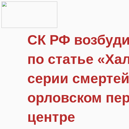
СК РФ возбуди
по статье «Ха
серии смертей
орловском пе
центре