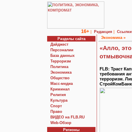
16+
|
|
Редакция
Ссылки
Экономика »
Разделы сайта
Дайджест
«Алло, это
Персоналии
отмывочна
База данных
Терроризм
Политика
FLB: Траст Ка
Экономика
требования ан
Общество
терроризм. Ли
Macc-медиа
СтройКомБанка
Криминал
Религия
Культура
Спорт
Право
ВИДЕО на FLB.RU
Web-Обзор
Регионы