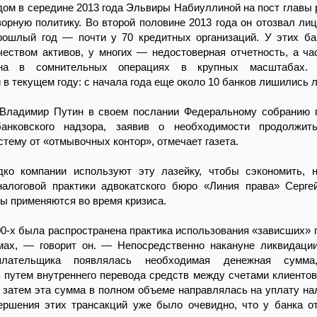
дом в середине 2013 года Эльвиры Набиуллиной на пост главы 
орную политику. Во второй половине 2013 года он отозвал лиц
прошлый год — почти у 70 кредитных организаций. У этих б
еством активов, у многих — недостоверная отчетность, а ча
а в сомнительных операциях в крупных масштабах. 
 в текущем году: с начала года еще около 10 банков лишились 
Владимир Путин в своем послании Федеральному собранию 
банковского надзора, заявив о необходимости продолжит
тему от «отмывочных контор», отмечает газета.
дко компании используют эту лазейку, чтобы сэкономить, 
налоговой практики адвокатского бюро «Линия права» Серге
 применяются во время кризиса.
0-х была распространена практика использования «зависших» 
мах, — говорит он. — Непосредственно накануне ликвидаци
плательщика появлялась необходимая денежная сумма
путем внутреннего перевода средств между счетами клиентов
и затем эта сумма в полном объеме направлялась на уплату нал
ершения этих трансакций уже было очевидно, что у банка о