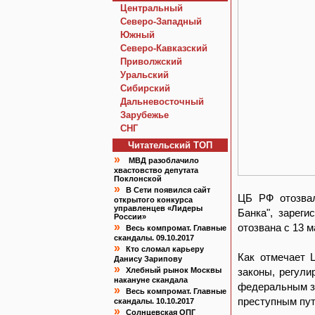
Центральный
Северо-Западный
Южный
Северо-Кавказский
Приволжский
Уральский
Сибирский
Дальневосточный
Зарубежье
СНГ
Читательский TOП
»
МВД разоблачило
хвастовство депутата
Поклонской
»
В Сети появился сайт
ЦБ РФ отозвал
открытого конкурса
управленцев «Лидеры
Банка", зареги
России»
»
отозвана с 13 
Весь компромат. Главные
скандалы. 09.10.2017
»
Кто сломал карьеру
Как отмечает 
Данису Зарипову
»
Хлебный рынок Москвы
законы, регули
накануне скандала
федеральным за
»
Весь компромат. Главные
преступным пут
скандалы. 10.10.2017
»
Солнцевская ОПГ