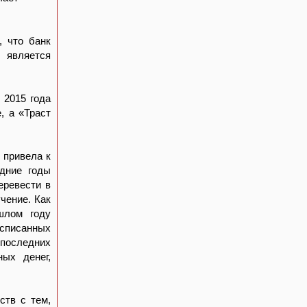
, что банк
 является
 2015 года
, а «Траст
 привела к
едние годы
еревести в
чение. Как
шлом году
 списанных
 последних
ых денег,
ств с тем,