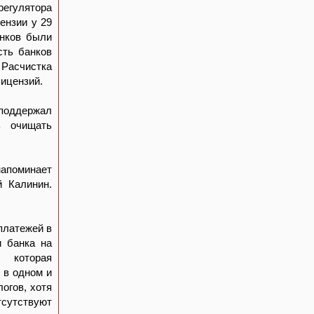
регулятора
ензии у 29
анков были
сть банков
Расчистка
лицензий.
поддержал
ь очищать
напоминает
й Калинин.
платежей в
и банка на
, которая
 в одном и
огов, хотя
тсутствуют