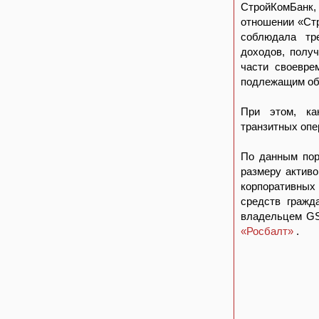
СтройКомБанк, 
отношении «Стр
соблюдала тре
доходов, полу
части своевре
подлежащим об
При этом, ка
транзитных опе
По данным по
размеру активо
корпоративных 
средств гражд
владельцем GS
«Росбалт»
.