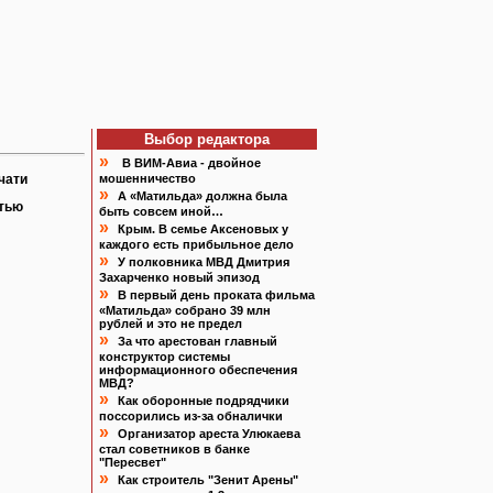
Выбор редактора
»
В ВИМ-Авиа - двойное
чати
мошенничество
»
А «Матильда» должна была
атью
быть совсем иной…
»
Крым. В семье Аксеновых у
каждого есть прибыльное дело
»
У полковника МВД Дмитрия
Захарченко новый эпизод
»
В первый день проката фильма
«Матильда» собрано 39 млн
рублей и это не предел
»
За что арестован главный
конструктор системы
информационного обеспечения
МВД?
»
Как оборонные подрядчики
поссорились из-за обналички
»
Организатор ареста Улюкаева
стал советников в банке
"Пересвет"
»
Как строитель "Зенит Арены"