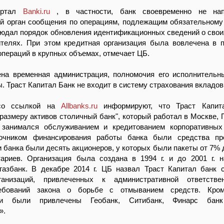
ортал
Banki.ru
, в частности, банк своевременно не на
й орган сообщения по операциям, подлежащим обязательному
людал порядок обновления идентификационных сведений о свои
ителях. При этом кредитная организация была вовлечена в 
пераций в крупных объемах, отмечает ЦБ.
ена временная администрация, полномочия его исполнительн
. Траст Капитал Банк не входит в систему страхования вкладов
со ссылкой на
Allbanks.ru
информируют, что Траст Капит
размеру активов столичный банк", который работал в Москве, 
занимался обслуживанием и кредитованием корпоративных 
очником финансирования работы банка были средства пре
банка были десять акционеров, у которых были пакеты от 7% д
тариев. Организация была создана в 1994 г. и до 2001 г. 
газбанк. В декабре 2014 г. ЦБ назвал Траст Капитал банк 
ганизаций, привлеченных к административной ответстве
ебований закона о борьбе с отмыванием средств. Кро
сти были привлечены Геобанк, Ситибанк, Финарс ба
».