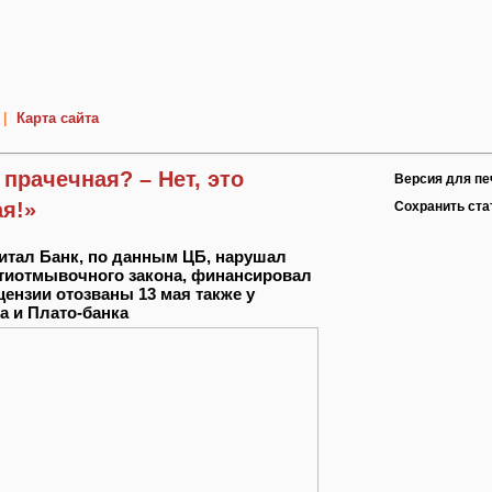
|
Карта сайта
 прачечная? – Нет, это
Версия для пе
я!»
Сохранить ст
питал Банк, по данным ЦБ, нарушал
тиотмывочного закона, финансировал
цензии отозваны 13 мая также у
 и Плато-банка