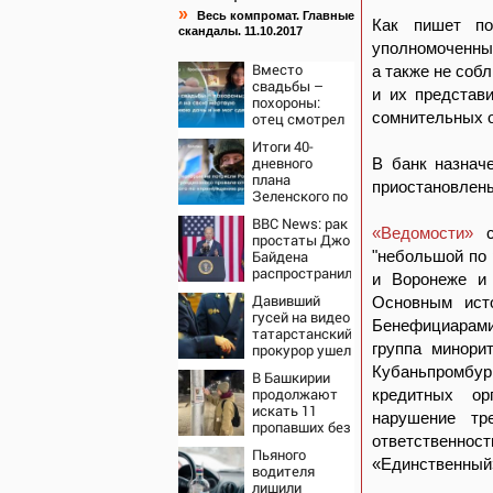
»
Весь компромат. Главные
Как пишет п
скандалы. 11.10.2017
уполномоченны
Вместо
а также не соб
свадьбы –
и их представ
похороны:
сомнительных о
отец смотрел
на свою
Итоги 40-
мертвую 16-
дневного
В банк назнач
летнюю дочь
плана
и не мог
приостановлены
Зеленского по
сдержать
принуждению
слезы
BBC News: рак
к миру: как
«Ведомости»
простаты Джо
ответила
Байдена
"небольшой по 
Россия,
распространился
полный разбор
и Воронеже и 
на его кости и
провала
Давивший
Основным ист
органы
операции
гусей на видео
Бенефициарами 
Украины от
татарстанский
военкора Коца
группа минори
прокурор ушел
в отставку
Кубаньпромбур
В Башкирии
09/08/2026 –
продолжают
кредитных ор
Новости
искать 11
нарушение тр
пропавших без
ответственно
вести
Пьяного
«Единственный
водителя
лишили