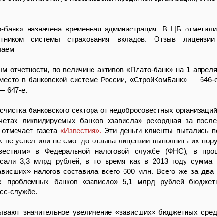
банк» назначена временная администрация. В ЦБ отметили
стником системы страхования вкладов. Отзыв лицензии
чаем.
м отчетности, по величине активов «Плато-банк» на 1 апреля
место в банковской системе России, «СтройКомБанк» — 646-е
— 647-е.
чистка банковского сектора от недобросовестных организаций
счетах ликвидируемых банков «зависла» рекордная за посл
 отмечает газета
«Известия».
Эти деньги клиенты пытались п
к не успел или не смог до отзыва лицензии выполнить их пору
вестиям» в Федеральной налоговой службе (ФНС), в про
исали 3,3 млрд рублей, в то время как в 2013 году сумма
ависших» налогов составила всего 600 млн. Всего же за два
х проблемных банков «зависло» 5,1 млрд рублей бюджетн
сс-службе.
ывают значительное увеличение «зависших» бюджетных сред