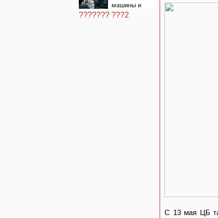
машины и
отправили в
??????? ???2
тюрь
С 13 мая ЦБ т