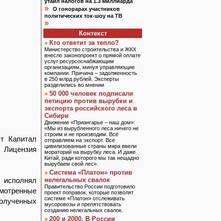
утаил налогов на 1.3 миллиарда
»
О гонорарах участников
политических ток-шоу на ТВ
»
Контекст
Кто ответит за тепло?
»
Министерство строительства и ЖКХ
внесло законопроект о прямой оплате
услуг ресурсоснабжающим
организациям, минуя управляющие
компании. Причина – задолженность
в 250 млрд рублей. Эксперты
разделились во мнении
50 000 человек подписали
»
петицию против вырубки и
экспорта российского леса в
Сибири
Движение «Приангарье – наш дом»:
«Мы из вырубленного леса ничего не
строим и не производим. Всё
т Капитал
отправляем на экспорт. Все
цивилизованные страны мира ввели
. Лицензия
мораторий на вырубку леса. И даже
Китай, ради которого мы так нещадно
вырубаем свой лес».
Система «Платон» против
»
е исполнял
нелегальных свалок
Правительство России подготовило
смотренные
проект поправок, которые позволят
системе «Платон» отслеживать
полученных
мусоровозы и препятствовать
созданию нелегальных свалок.
200 и 2000. В России
»