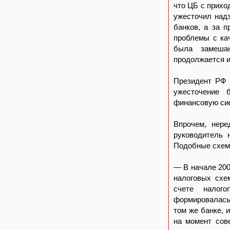
что ЦБ с прихо
ужесточил надз
банков, а за 
проблемы с кач
была замешан
продолжается и
Президент РФ 
ужесточение 
финансовую сис
Впрочем, нере
руководитель 
Подобные схемы
— В начале 200
налоговых схе
счете налого
формировалась 
том же банке, 
на момент сов