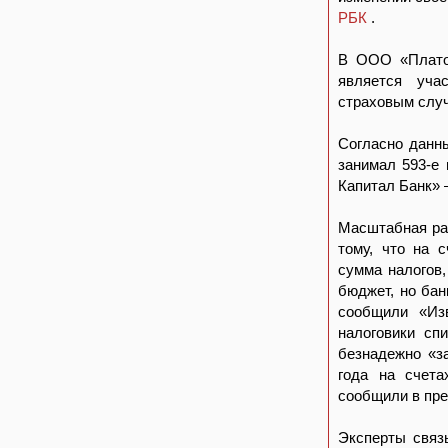
РБК
.
В ООО «Плато-
является уча
страховым слу
Согласно данны
занимал 593-е 
Капитал Банк» 
Масштабная рас
тому, что на 
сумма налогов,
бюджет, но бан
сообщили «Из
налоговики сп
безнадежно «з
года на счета
сообщили в пре
Эксперты связ