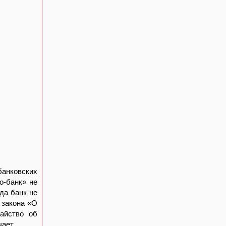
банковских
о-банк» не
да банк не
 закона «О
тайство об
чает