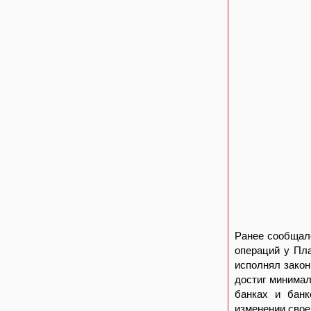
Ранее сообщало
операций у Пла
исполнял закон
достиг минимал
банках и банк
изменении свое