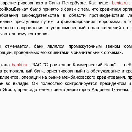
зарегистрированного в Санкт-Петербурге. Как пишет
Lenta.ru
,
ойКомБанка» было принято в связи с тем, что кредитная орга
бования законодательства в области противодействия ле
ченных преступным путем, и финансирования терроризма, в т
менного направления в уполномоченный орган сведений по 
язательному контролю.
к отмечается, банк являлся промежуточным звеном сом
раций, проводимых его клиентами в значительных объемах.
ртала
banki.ru
, ЗАО "Строительно-Коммерческий Банк" — не
в региональный банк, ориентированный на обслуживание и кр
клиентов, операции на рынке межбанковского кредитования, п
ан во вклады. Он полностью контролируется президентом 
 Group, председателем совета директоров Андреем Ткаченко,