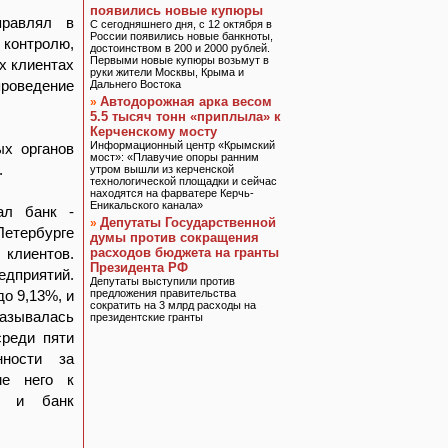
появились новые купюры
правлял в
С сегодняшнего дня, с 12 октября в
России появились новые банкноты,
 контролю,
достоинством в 200 и 2000 рублей.
Первыми новые купюры возьмут в
х клиентах
руки жители Москвы, Крыма и
проведение
Дальнего Востока
Автодорожная арка весом
»
5.5 тысяч тонн «приплыла» к
Керченскому мосту
Информационный центр «Крымский
ых органов
мост»: «Плавучие опоры ранним
.
утром вышли из керченской
технологической площадки и сейчас
находятся на фарватере Керчь-
Еникальского канала»
ал банк -
Депутаты Государственной
»
Петербурге
думы против сокращения
клиентов.
расходов бюджета на гранты
Президента РФ
дприятий.
Депутаты выступили против
о 9,13%, и
предложения правительства
сократить на 3 млрд расходы на
называлась
президентские гранты
среди пяти
нности за
ме него к
нк и банк