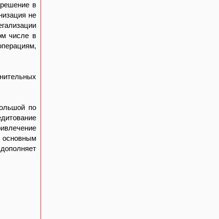
 решение в
низация не
гализации
ом числе в
операциям,
нительных
большой по
едитование
ривлечение
и основным
 дополняет