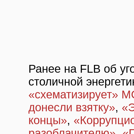
Ранее на FLB об уг
столичной энергети
«схематизирует» 
донесли взятку»
,
«
концы»
,
«Коррупци
разоблачителю»
,
«