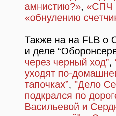
амнистию?»
,
«СПЧ 
«обнулению счетчи
Также на на FLB о
и деле “Оборонсер
через черный ход”
,
уходят по-домашнем
тапочках”
,
"Дело Се
подкрался по дорог
Васильевой и Серд