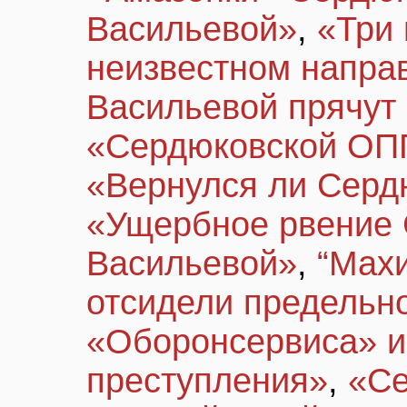
Васильевой»
,
«Три 
неизвестном напра
Васильевой прячут 
«Сердюковской ОПГ
«Вернулся ли Серд
«Ущербное рвение 
Васильевой»
,
“Мах
отсидели предельн
«Оборонсервиса» и
преступления»
,
«Се