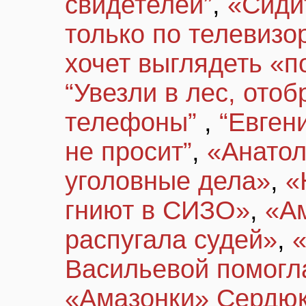
свидетелей”
,
«Сидит
только по телевизо
хочет выглядеть «п
“Увезли в лес, отоб
телефоны”
,
“Евген
не просит”
,
«Анатол
уголовные дела»
,
«
гниют в СИЗО»
,
«А
распугала судей»
,
Васильевой помогл
«Амазонки» Сердюко