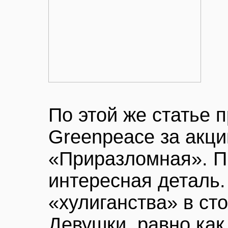
По этой же статье 
Greenpeace за акц
«Приразломная». П
интересная деталь
«хулиганства» в ст
Девушки, равно как