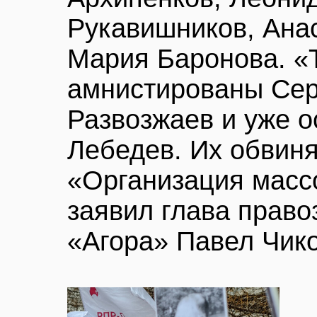
Рукавишников, Ана
Мария Баронова. «Т
амнистированы Сер
Развозжаев и уже 
Лебедев. Их обвиня
«Организация масс
заявил глава прав
«Агора» Павел Чико