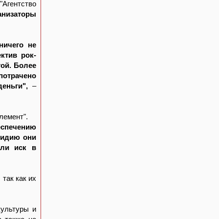
Агентство
анизаторы
ничего не
ктив рок-
ой. Более
потрачено
еньги",
–
лемент".
еспечению
сидию они
али иск в
так как их
культуры и