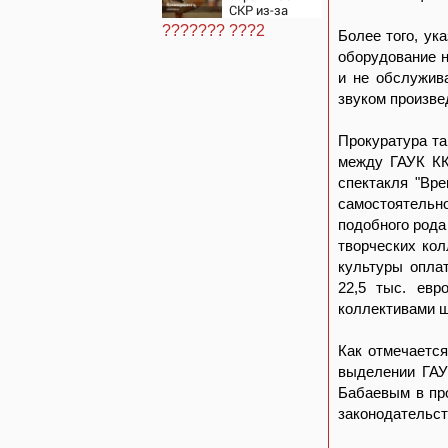
Вести.ru
СКР из-за
травли
??????? ???2
Более того, ук
съемочной
группы
оборудование н
«Колобка»
и не обслужив
звуком произве
Прокуратура та
между ГАУК КК
спектакля "Вр
самостоятельно
подобного рода
творческих ко
культуры опла
22,5 тыс. евр
коллективами ш
Как отмечается
выделении ГАУ
Бабаевым в пр
законодательст