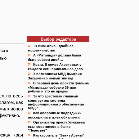
Выбор редактора
»
В ВИМ-Авиа - двойное
чати
мошенничество
»
А «Матильда» должна была
атью
быть совсем иной…
»
Крым. В семье Аксеновых у
каждого есть прибыльное дело
»
У полковника МВД Дмитрия
Захарченко новый эпизод
»
В первый день проката фильма
«Матильда» собрано 39 млн
рублей и это не предел
ел на весь
»
За что арестован главный
конструктор системы
лагом, как
информационного обеспечения
 миллионов
МВД?
»
Как оборонные подрядчики
фективно.
поссорились из-за обналички
»
Организатор ареста Улюкаева
стал советников в банке
"Пересвет"
ская края
»
Как строитель "Зенит Арены"