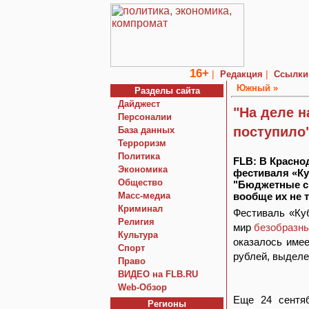
16+
|
|
Редакция
Ссылки
Южный »
Разделы сайта
Дайджест
"На деле н
Персоналии
поступило
База данных
Терроризм
Политика
FLB: В Красно
Экономика
фестиваля «Ку
Общество
"Бюджетные с
Macc-медиа
вообще их не т
Криминал
Фестиваль «Куб
Религия
мир
безобразн
Культура
оказалось име
Спорт
рублей, выделе
Право
ВИДЕО на FLB.RU
Web-Обзор
Еще 24 сентя
Регионы