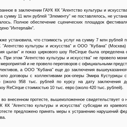
азанное в заключении ГАУК КК "Агентство культуры и искусства
а сумму 11 млн рублей "Элементу" не поставлялось, не устан
алось. Полное обеспечение сценических площадок фестивал
дено "Интерлайн".
кже установила, что стоимость услуг на сумму 7 млн рублей п
 "Агентство культуры и искусства" и ООО "Кубана" (Москва)
емя цыган" и показ циркового шоу ReCirque была определена
. При этом "Агентство культуры и искусства" не провело мони
 мероприятий и не провело переговоров с официальными предс
ллективов, а ООО "Кубана" еще до заключения вышеуказанног
тило договоры с коллективами рок-оперы Эмира Кустурицы 
о (около 958 тыс. рублей по курсу на дату заключения д
оу ReCirque стоимостью 10 тыс. евро (около 420 тыс. рублей).
 во внесенном протесте, вышеизложенное свидетельствует о 
К КК "Агентство культуры и искусства" субсидии из краевог
отесте предложено принять меры к устранению нарушений фе
ва.