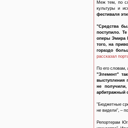
Меж тем, по с
культуры и ис
фестиваля эти
"Средства бы
поступило. Т
оперы Эмира К
того, на прив
гораздо боль
рассказал порт
По его словам,
"Элемент" та
выступления 
не получили,
арбитражный с
"Бюджетные сре
не видели", – 
Репортерам Юг