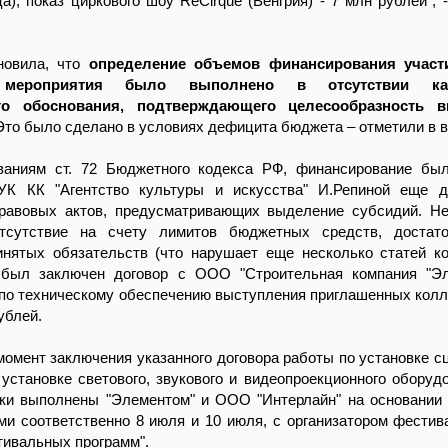
а), показ циркового шоу ReCirque (Венгрия) - 7 млн рублей", -
новила, что
определение объемов финансирования участ
и мероприятия было выполнено в отсутствии как
го обоснования, подтверждающего целесообразность 
Это было сделано в условиях дефицита бюджета – отметили в 
ваниям ст. 72 Бюджетного кодекса РФ, финансирование бы
УК КК "Агентство культуры и искусства" И.Репиной еще д
равовых актов, предусматривающих выделение субсидий. Н
отсутствие на счету лимитов бюджетных средств, достат
инятых обязательств (что нарушает еще несколько статей ко
был заключен договор с ООО "Строительная компания "Эл
 по техническому обеспечению выступления приглашенных колл
ублей.
 момент заключения указанного договора работы по установке с
установке светового, звукового и видеопроекционного оборуд
ки выполнены "Элементом" и ООО "Интерлайн" на основании 
ми соответственно 8 июля и 10 июля, с организатором фести
тивальных программ".