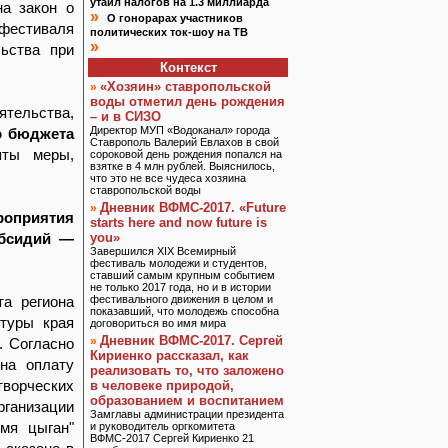
утаил налогов на 1.3 миллиарда
на закон о
»
О гонорарах участников
фестиваля
политических ток-шоу на ТВ
»
льства при
Контекст
«Хозяин» ставропольской
»
воды отметил день рождения
тельства,
– и в СИЗО
Директор МУП «Водоканал» города
о бюджета
Ставрополь Валерий Евлахов в свой
яты меры,
сороковой день рождения попался на
взятке в 4 млн рублей. Выяснилось,
что это не все чудеса хозяина
ставропольской воды
Дневник ВФМС-2017. «Future
»
роприятия
starts here and now future is
убсидий —
you»
Завершился XIX Всемирный
фестиваль молодежи и студентов,
ставший самым крупным событием
не только 2017 года, но и в истории
та региона
фестивального движения в целом и
показавший, что молодежь способна
туры края
договориться во имя мира
Дневник ВФМС-2017. Сергей
»
. Согласно
Кириенко рассказал, как
на оплату
реализовать то, что заложено
ворческих
в человеке природой,
образованием и воспитанием
ганизации
Замглавы администрации президента
емя цыган"
и руководитель оргкомитета
ВФМС-2017 Сергей Кириенко 21