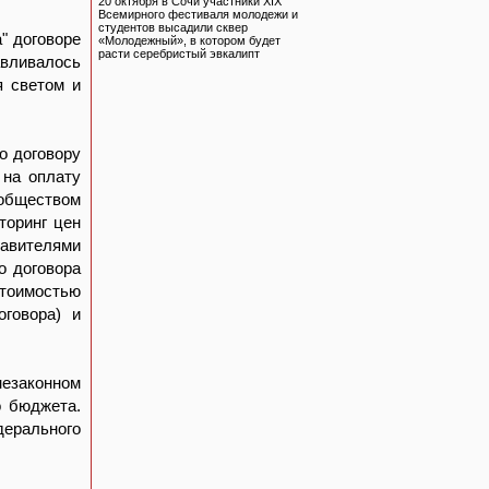
20 октября в Сочи участники XIX
Всемирного фестиваля молодежи и
студентов высадили сквер
" договоре
«Молодежный», в котором будет
расти серебристый эвкалипт
авливалось
я светом и
о договору
 на оплату
 обществом
торинг цен
тавителями
о договора
стоимостью
оговора) и
незаконном
о бюджета.
дерального