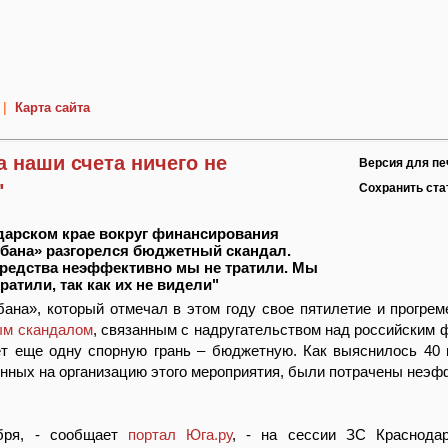
|
Карта сайта
а наши счета ничего не
Версия для пе
"
Сохранить ст
дарском крае вокруг финансирования
бана» разгорелся бюджетный скандал.
редства неэффективно мы не тратили. Мы
ратили, так как их не видели"
ана», который отмечал в этом году свое пятилетие и прогрем
ым скандалом
, связанным с надругательством над российским ф
ет еще одну спорную грань – бюджетную. Как выяснилось 40
нных на организацию этого мероприятия, были потрачены неэф
бря, - сообщает
портал Юга.ру
, - на сессии ЗС Краснодар