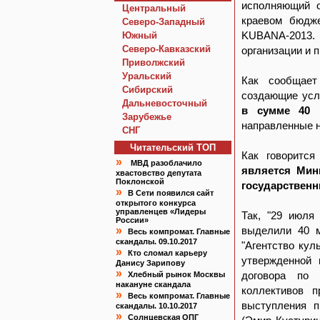
исполняющий о
Центральный
краевом бюдж
Северо-Западный
KUBANA-2013. 
Южный
Северо-Кавказский
организации и 
Приволжский
Уральский
Как сообщает
Сибирский
создающие ус
Дальневосточный
в сумме 40 
Зарубежье
направленные н
СНГ
Читательский TOП
Как говорится
»
МВД разоблачило
является Мин
хвастовство депутата
Поклонской
государствен
»
В Сети появился сайт
открытого конкурса
управленцев «Лидеры
Так, "29 июля
России»
»
выделили 40 м
Весь компромат. Главные
скандалы. 09.10.2017
"Агентство кул
»
Кто сломал карьеру
утвержденной 
Данису Зарипову
»
договора по 
Хлебный рынок Москвы
накануне скандала
коллективов п
»
Весь компромат. Главные
выступления п
скандалы. 10.10.2017
»
Солнцевская ОПГ