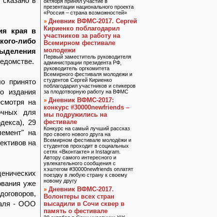
 сказано в
октября принял участие в
презентации национального проекта
«Россия – страна возможностей»
Дневник ВФМС-2017. Сергей
»
Кириенко поблагодарил
ия края в
участников за работу на
ого-либо
Всемирном фестивале
молодежи
выделения
Первый заместитель руководителя
ведомстве.
администрации президента РФ,
руководитель оргкомитета
Всемирного фестиваля молодежи и
студентов Сергей Кириенко
ло принято
поблагодарил участников и спикеров
о издания
за плодотворную работу на ВФМС
Дневник ВФМС-2017:
»
есмотря на
конкурс #30000newfriends –
очных для
мы подружились на
декса), 29
фестивале
Конкурс на самый лучший рассказ
емент" на
про своего нового друга на
Всемирном фестивале молодёжи и
ективов на
студентов проходит в социальных
сетях «Вконтакте» и Instagram.
Автору самого интересного и
увлекательного сообщения с
хэштегом #30000newfriends оплатят
ценических
поездку в любую страну к своему
новому другу
ования уже
Дневник ВФМС-2017.
»
договоров,
Волонтеры всех стран
валя - ООО
высадили в Сочи сквер в
память о фестивале