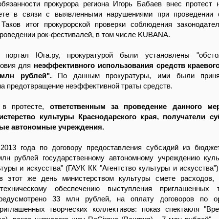
бязанности прокурора региона Игорь Бабаев внес протест 
ете в связи с выявленными нарушениями при проведении 
Таков итог прокурорской проверки соблюдения законодате
проведении рок-фестивалей, в том числе KUBANA.
 портал Юга.ру, прокуратурой были установлены "обстоя
ловия для
неэффективного использования средств краевог
млн рублей".
По данным прокуратуры, ими были прин
а предотвращение неэффективной траты средств.
 в протесте,
ответственным за проведение данного ме
истерство культуры Краснодарского края, получатели с
ные автономные учреждения.
 2013 года по договору предоставления субсидий из бюдже
лн рублей государственному автономному учреждению куль
ьтуры и искусства" (ГАУК КК "Агентство культуры и искусства")
в этот же день министерством культуры смете расходов, 
техническому обеспечению выступления приглашенных т
редусмотрено 33 млн рублей, на оплату договоров по ор
риглашенных творческих коллективов: показ спектакля "Вр