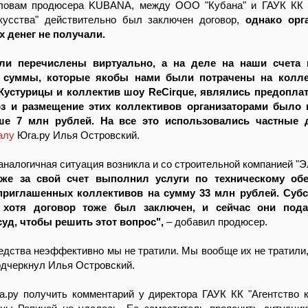
ловам продюсера KUBANA, между ООО "Кубана" и ГАУК КК "
кусства" действительно был заключен договор,
однако орг
х денег не получали.
ли перечислены виртуально, а на деле на наши счета 
е суммы, которые якобы нами были потрачены на колле
устурицы и коллектив шоу ReCirque, являлись предоплат
оз и размещение этих коллективов организаторами было 
ше 7 млн рублей. На все это использовались частные д
алу
Юга.ру Илья Островский.
 аналогичная ситуация возникла и со строительной компанией "Э
кже за свой счет выполнил услуги по техническому об
приглашенных коллективов на сумму 33 млн рублей. Суб
 хотя договор тоже был заключен, и сейчас они под
уд, чтобы решить этот вопрос",
– добавил продюсер.
дства неэффективно мы не тратили. Мы вообще их не тратили, 
подчеркнул Илья Островский.
а.ру получить комментарий у директора ГАУК КК "Агентство 