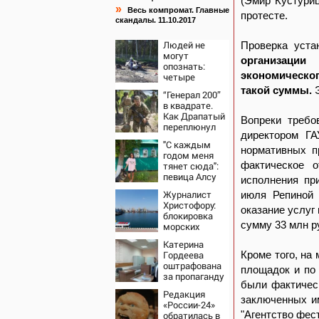
(Эмир Кустуриц
»
Весь компромат. Главные
протесте.
скандалы. 11.10.2017
Людей не
Проверка уста
могут
организаци
опознать:
экономическо
четыре
человека
такой суммы.
“Генерал 200”
сгорели
в квадрате.
заживо в
Как Драпатый
страшном
Вопреки требо
переплюнул
ДТП на трассе
директором ГА
Сырского
07/08/2026 –
"С каждым
нормативных п
Новости
годом меня
фактическое 
тянет сюда":
певица Алсу
исполнения пр
приехала в
Журналист
июля Репиной 
татарскую
Христофору:
деревню, где
оказание услуг
блокировка
прошло ее
сумму 33 млн р
морских
детство
портов —
07/08/2026 –
Катерина
катастрофа
Новости
Гордеева
Кроме того, на
для Украины
оштрафована
площадок и по 
за пропаганду
были фактичес
ЛГБТ в
Редакция
интернете -
заключенных и
«России-24»
Новости на
"Агентство фес
обратилась в