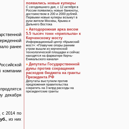
появились новые купюры
С сегодняшнего дня, с 12 октября в
России появились новые банкноты,
достоинством в 200 и 2000 рублей.
Первыми новые купюры возьмут в
руки жители Москвы, Крыма и
Дальнего Востока
Автодорожная арка весом
»
5.5 тысяч тонн «приплыла» к
рственной
Керченскому мосту
ержденной
Информационный центр «Крымский
мост»: «Плавучие опоры ранним
вало ранее
утром вышли из керченской
технологической площадки и сейчас
находятся на фарватере Керчь-
Еникальского канала»
Депутаты Государственной
оссийской
»
думы против сокращения
й компании
расходов бюджета на гранты
Президента РФ
Депутаты выступили против
предложения правительства
сократить на 3 млрд расходы на
 продлятся
президентские гранты
ну декабря
 с 2014 по
уб.
, из них