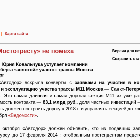
|
Карта сайта
Мостотресту» не помеха
Версия для пе
Сохранить ст
 Юрия Ковальчука уступает компании
берга «золотой» участок трассы Москва –
рг
 «Автодор» вскрыла конверты с
заявками на участие в ко
 и эксплуатацию участка трассы М11 Москва — Санкт-Петерб
м
. Это самая длинная и самая дорогая секция М11 из уже ра
имость контракта —
83,1 млрд руб.
, доля частных инвестиций 
 должен построить дорогу к 2018 г. и управлять секцией до кон
ября
«Ведомости»
.
 октября «Автодор» должен объявить, кто из подавших за
урсу, до 17 февраля 2014 г. отобранным претендентам предст