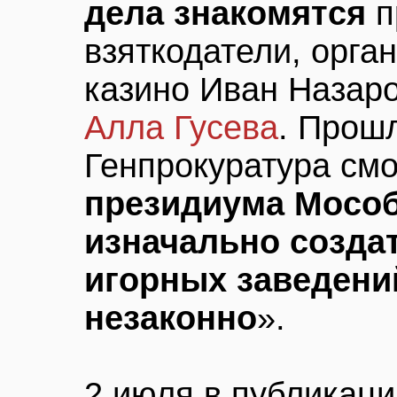
дела знакомятся
п
взяткодатели, орга
казино Иван Назар
Алла Гусева
. Прош
Генпрокуратура см
президиума Мособ
изначально созда
игорных заведени
незаконно
».
2 июля в публикаци