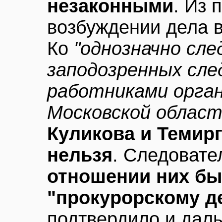
незаконными
. Из 
возбуждении дела в
Ко
"однозначно сле
заподозренных сле
работниками орга
Московской област
Куликова и Темир
нельзя
. Следовате
отношении них бы
"прокурорскому д
подтвердило и дал