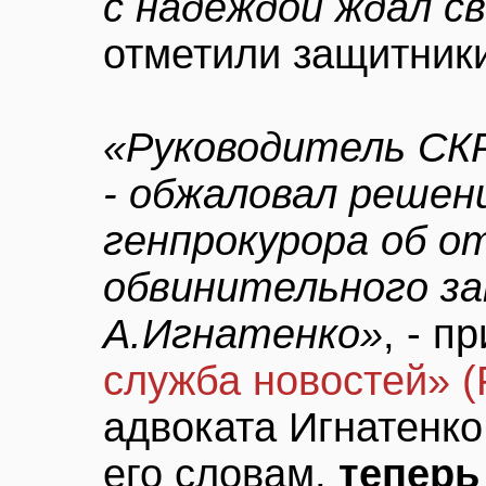
с надеждой ждал с
отметили защитник
«Руководитель СКР
- обжаловал реше
генпрокурора об о
обвинительного з
А.Игнатенко»
, - 
служба новостей» 
адвоката Игнатенко
его словам,
теперь