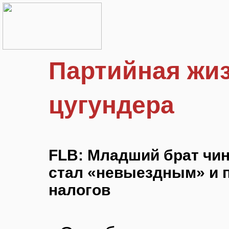
Партийная жиз
цугундера
FLB: Младший брат чи
стал «невыездным» и п
налогов