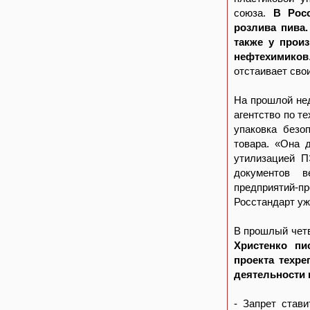
союза.
В Рос
розлива пива.
также у произ
нефтехимиков
отстаивает сво
На прошлой не
агентство по т
упаковка безо
товара. «Она 
утилизацией П
документов в
предприятий-
Росстандарт уж
В прошлый чет
Христенко пи
проекта техре
деятельности 
- Запрет став