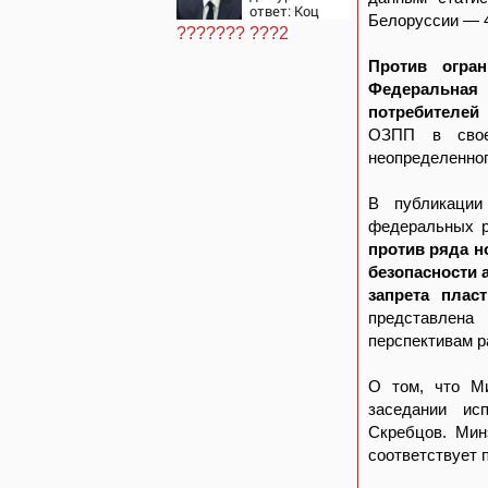
ответ: Коц
Белоруссии — 4
жестко
??????? ???2
раскритиковал
Вучича за
Против огра
реакцию на
Федеральна
вопрос об
убийстве
потребителей
русских
ОЗПП в свое
неопределенног
В публикаци
федеральных р
против ряда н
безопасности 
запрета плас
представлена
перспективам р
О том, что Ми
заседании ис
Скребцов. Мин
соответствует 