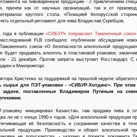
егламента на пивоваренную продукцию - с привлечением спец
и, причем как от научных организаций, так и от производ
атериалах круглого стола. «Позицией белорусской сторон
нять отдельный регламент для пива Владислав Скребцов.
1 года в публикации
«СИБУР» поправляет Таможенный союз»
асследований FLB сообщало: «публичное обсуждение новог
 Таможенного союза «О безопасности алкогольной продукции»
я будет продавать алкоголь в пластиковой упаковке, заканчи
ели - 21 декабря. Против запрета выступает Росстандарт. С
дарен и Минпромторг.
иктора Христенко за поддержкой на прошлой неделе обратил
ь сырья для ПЭТ-упаковки - «СИБУР-Холдинг». При этом
а задачи, поставленные Владимиром Путиным на сове
фтехимии
.
-упаковку инициировал Казахстан, там продажа пива в пл
ва ли не с конца 1990-х годов. «Для алкогольной продукции п
спечивающая её безопасность и сохранение качества в теч
гольной продукции. Производство и оборот алкогольной п
паковке не допускается», - указано в проекте документа Т