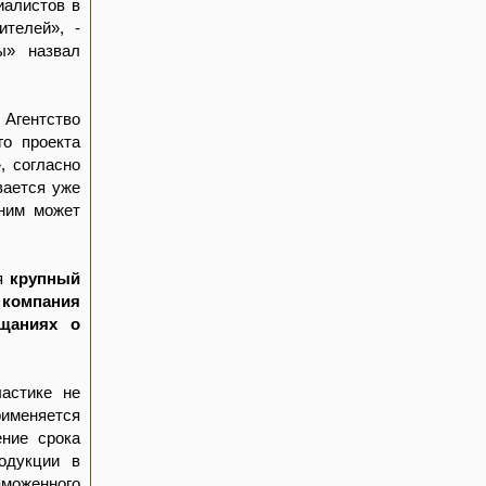
иалистов в
ителей», -
ы» назвал
Агентство
о проекта
, согласно
вается уже
 ним может
ся
крупный
 компания
щаниях о
астике не
рименяется
ение срока
родукции в
аможенного