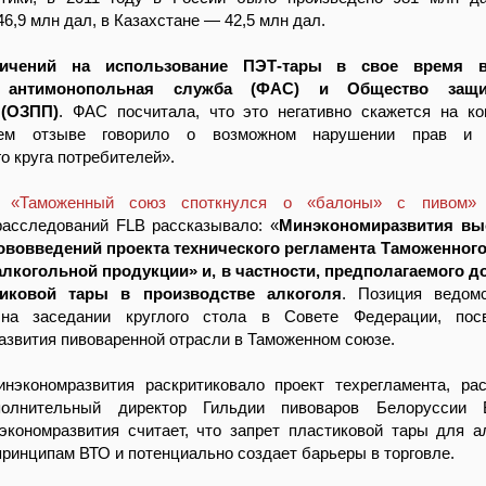
6,9 млн дал, в Казахстане — 42,5 млн дал.
ничений на использование ПЭТ-тары в свое время в
я антимонопольная служба (ФАС) и Общество защ
 (ОЗПП)
. ФАС посчитала, что это негативно скажется на ко
м отзыве говорило о возможном нарушении прав и и
о круга потребителей».
и
«Таможенный союз споткнулся о «балоны» с пивом»
А
асследований FLB рассказывало: «
Минэкономиразвития вы
ововведений проекта технического регламента Таможенног
алкогольной продукции» и, в частности, предполагаемого 
тиковой тары в производстве алкоголя
. Позиция ведом
 на заседании круглого стола в Совете Федерации, пос
азвития пивоваренной отрасли в Таможенном союзе.
нэкономразвития раскритиковало проект техрегламента, ра
полнительный директор Гильдии пивоваров Белоруссии 
экономразвития считает, что запрет пластиковой тары для а
принципам ВТО и потенциально создает барьеры в торговле.