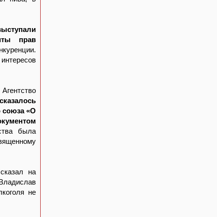
ыступали
иты прав
нкуренции.
нтересов
гентство
сказалось
о союза «О
документом
ства была
вященному
ссказал на
Владислав
лкоголя не