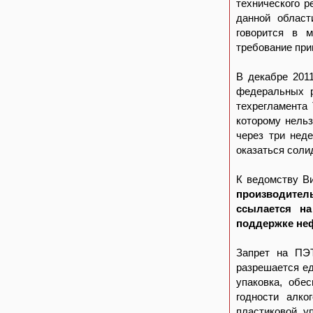
технического р
данной област
говорится в м
требование при
В декабре 201
федеральных р
техрегламента
которому нельз
через три нед
оказаться соли
К ведомству В
производител
ссылается н
поддержке не
Запрет на ПЭТ
разрешается ед
упаковка, обе
годности алко
пластиковой у