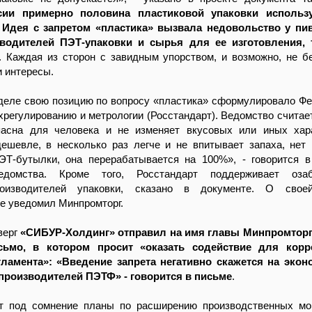
сии примерно половина пластиковой упаковки использ
 Идея с запретом «пластика» вызвала недовольство у пив
водителей ПЭТ-упаковки и сырья для ее изготовления, т
. Каждая из сторон с завидным упорством, и возможно, не б
и интересы.
деле свою позицию по вопросу «пластика» сформулировало Ф
ехрегулированию и метрологии (Росстандарт). Ведомство считает
пасна для человека и не изменяет вкусовых или иных хар
дешевле, в несколько раз легче и не впитывает запаха, нет
ЭТ-бутылки, она перерабатывается на 100%», - говорится 
едомства. Кроме того, Росстандарт поддерживает озаб
производителей упаковки, сказано в документе. О свое
е уведомил Минпромторг.
верг
«СИБУР-Холдинг» отправил на имя главы Минпромторг
сьмо, в котором просит «оказать содействие для корр
гламента»: «Введение запрета негативно скажется на эко
производителей ПЭТФ» - говорится в письме
.
ит под сомнение планы по расширению производственных м