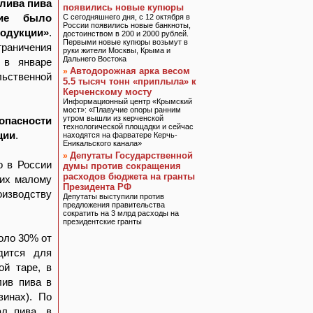
злива пива
появились новые купюры
ние было
С сегодняшнего дня, с 12 октября в
России появились новые банкноты,
родукции»
.
достоинством в 200 и 2000 рублей.
Первыми новые купюры возьмут в
граничения
руки жители Москвы, Крыма и
Дальнего Востока
 в январе
Автодорожная арка весом
»
льственной
5.5 тысяч тонн «приплыла» к
Керченскому мосту
Информационный центр «Крымский
мост»: «Плавучие опоры ранним
утром вышли из керченской
опасности
технологической площадки и сейчас
ции
.
находятся на фарватере Керчь-
Еникальского канала»
Депутаты Государственной
»
о в России
думы против сокращения
расходов бюджета на гранты
щих малому
Президента РФ
зводству
Депутаты выступили против
предложения правительства
сократить на 3 млрд расходы на
президентские гранты
оло 30% от
дится для
ой таре, в
лив пива в
зинах). По
л пива, в