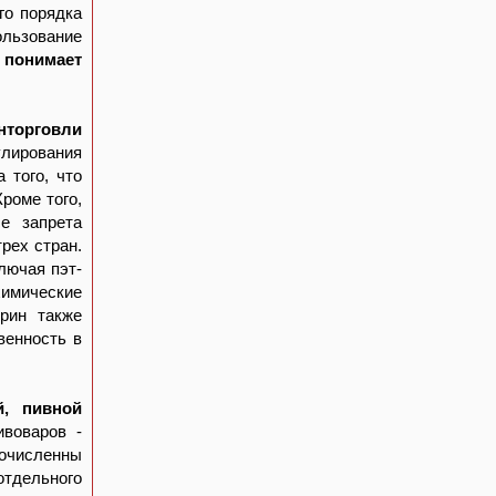
го порядка
ользование
е понимает
нторговли
улирования
 того, что
роме того,
е запрета
рех стран.
лючая пэт-
химические
рин также
венность в
, пивной
ивоваров -
очисленны
отдельного