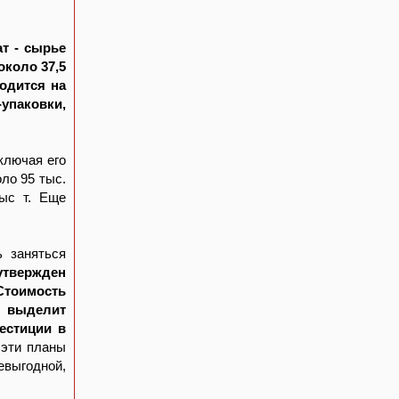
т - сырье
около 37,5
ходится на
-упаковки,
ключая его
ло 95 тыс.
тыс т. Еще
ь заняться
утвержден
Стоимость
т выделит
естиции в
 эти планы
выгодной,