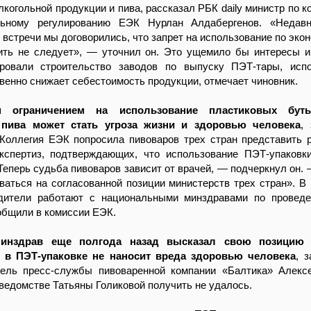
лкогольной продукции и пива, рассказал РБК daily министр по к
льному регулированию ЕЭК Нурлан Алдабергенов. «Недав
 встречи мы договорились, что запрет на использование по эко
ить не следует», — уточнил он. Это ущемило бы интересы и
ровали строительство заводов по выпуску ПЭТ-тары, испо
венно снижает себестоимость продукции, отмечает чиновник.
м ограничением на использование пластиковых бут
 пива может стать угроза жизни и здоровью человека
,
 Коллегия ЕЭК попросила пивоваров трех стран представить 
кспертиз, подтверждающих, что использование ПЭТ-упаковк
«Теперь судьба пивоваров зависит от врачей, — подчеркнул он.
аться на согласованной позиции министерств трех стран». В
дители работают с национальными минздравами по проведе
общили в комиссии ЕЭК.
Минздрав еще полгода назад высказал свою позицию 
о в ПЭТ-упаковке не наносит вреда здоровью человека
, 
итель пресс-службы пивоваренной компании «Балтика» Алекс
ведомстве Татьяны Голиковой получить не удалось.