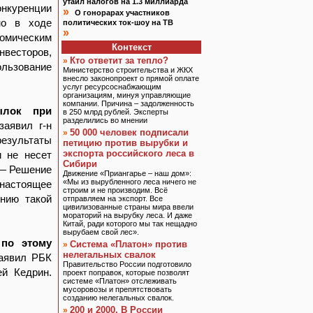
утаил налогов на 1.3 миллиарда
онкуренции
»
О гонорарах участников
но в ходе
политических ток-шоу на ТВ
»
номическим
Контекст
нвесторов,
Кто ответит за тепло?
»
льзование
Министерство строительства и ЖКХ
внесло законопроект о прямой оплате
услуг ресурсоснабжающим
организациям, минуя управляющие
компании. Причина – задолженность
ылок при
в 250 млрд рублей. Эксперты
разделились во мнении
 заявил г-н
50 000 человек подписали
»
результаты
петицию против вырубки и
экспорта российского леса в
и не несет
Сибири
 — Решение
Движение «Приангарье – наш дом»:
«Мы из вырубленного леса ничего не
 настоящее
строим и не производим. Всё
нию такой
отправляем на экспорт. Все
цивилизованные страны мира ввели
мораторий на вырубку леса. И даже
Китай, ради которого мы так нещадно
вырубаем свой лес».
по этому
Система «Платон» против
»
нелегальных свалок
заявил РБК
Правительство России подготовило
ей Кедрин.
проект поправок, которые позволят
системе «Платон» отслеживать
мусоровозы и препятствовать
созданию нелегальных свалок.
200 и 2000. В России
»