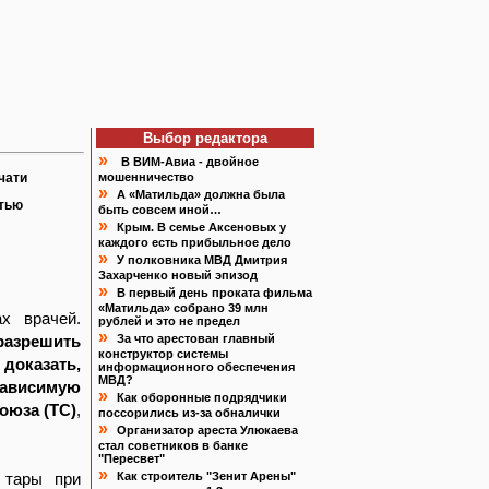
Выбор редактора
»
В ВИМ-Авиа - двойное
чати
мошенничество
»
А «Матильда» должна была
атью
быть совсем иной…
»
Крым. В семье Аксеновых у
каждого есть прибыльное дело
»
У полковника МВД Дмитрия
Захарченко новый эпизод
»
В первый день проката фильма
«Матильда» собрано 39 млн
х врачей.
рублей и это не предел
»
азрешить
За что арестован главный
конструктор системы
 доказать,
информационного обеспечения
МВД?
зависимую
»
Как оборонные подрядчики
оюза (ТС)
,
поссорились из-за обналички
»
Организатор ареста Улюкаева
стал советников в банке
"Пересвет"
»
 тары при
Как строитель "Зенит Арены"