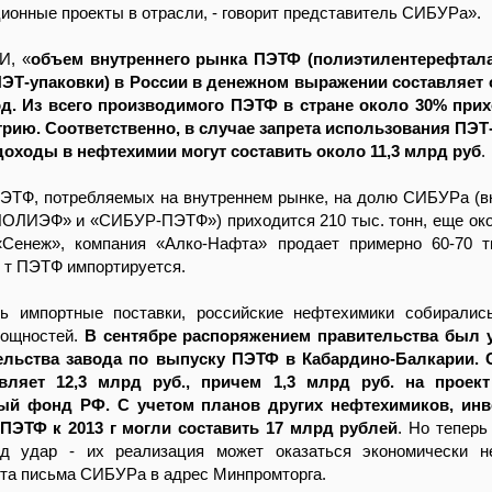
ионные проекты в отрасли, - говорит представитель СИБУРа».
И, «
объем внутреннего рынка ПЭТФ (полиэтилентерефтала
ЭТ-упаковки) в России в денежном выражении составляет 
од. Из всего производимого ПЭТФ в стране около 30% при
рию. Соответственно, в случае запрета использования ПЭТ
ходы в нефтехимии могут составить около 11,3 млрд руб
.
ПЭТФ, потребляемых на внутреннем рынке, на долю СИБУРа (в
ПОЛИЭФ» и «СИБУР-ПЭТФ») приходится 210 тыс. тонн, еще око
«Сенеж», компания «Алко-Нафта» продает примерно 60-70 
. т ПЭТФ импортируется.
ь импортные поставки, российские нефтехимики собиралис
мощностей.
В сентябре распоряжением правительства был 
ельства завода по выпуску ПЭТФ в Кабардино-Балкарии. 
авляет 12,3 млрд руб., причем 1,3 млрд руб. на проек
ый фонд РФ. С учетом планов других нефтехимиков, инв
ПЭТФ к 2013 г могли составить 17 млрд рублей
. Но теперь
д удар - их реализация может оказаться экономически не
ста письма СИБУРа в адрес Минпромторга.