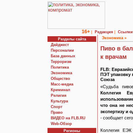
16+
|
|
Редакция
Ссылки
Экономика »
Разделы сайта
Дайджест
Пиво в ба
Персоналии
к врачам
База данных
Терроризм
Политика
FLB: Евразийс
Экономика
ПЭТ упаковку 
Общество
Союза
Macc-медиа
«Судьба пивов
Криминал
Коллегия Ев
Религия
использование
Культура
что она не н
Спорт
экспертизу и 
Право
- сообщает сег
ВИДЕО на FLB.RU
Web-Обзор
Коллегия ЕЭК 
Регионы