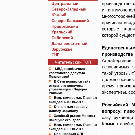
производстве а
Центральный
Северо-Западный
и антимонопо
Южный
многосторонней
Северо-Кавказский
причинам ввод
Приволжский
которые плани
Уральский
которой сущест
Сибирский
Дальневосточный
Единственны
Зарубежье
производстве
СНГ
Алдабергенов.
Читательский TOП
независимых э
»
МВД разоблачило
такой угрозы. 
хвастовство депутата
Поклонской
должно основыв
»
В Сети появился сайт
время произво
открытого конкурса
управленцев «Лидеры
экспертизы, со
России»
»
Весь компромат. Главные
скандалы. 09.10.2017
Российский 
»
Кто сломал карьеру
вопросу: пив
Данису Зарипову
»
Хлебный рынок Москвы
daily руковод
накануне скандала
Комментарий в 
»
Весь компромат. Главные
скандалы. 10.10.2017
»
Солнцевская ОПГ