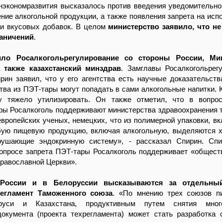
нэкономразвития высказалось против введения уведомительно
ние алкогольной продукции, а также появления запрета на исп
 и вкусовых добавок. В целом
министерство заявило, что н
раничений
.
ило Росалкогольрегулирование со стороны России, Ми
 также казахстанский минздрав
. Замглавы Росалкогольрег
ин заявил, что у его агентства есть научные доказательства
ва из ПЭТ-тары могут попадать в сами алкогольные напитки. К
у тяжело утилизировать. Он также отметил, что в вопрос
ры Росалкоголь поддерживают министерства здравоохранения т
вропейских ученых, немецких, что из полимерной упаковки, вк
бую пищевую продукцию, включая алкогольную, выделяются 
рушающие эндокринную систему», - рассказал Спирин. Спи
вопросе запрета ПЭТ-тары Росалкоголь поддерживает «общест
равославной Церкви».
России и в Белоруссии высказываются за отдельный
регламент Таможенного союза
. «По мнению трех союзов п
руси и Казахстана, продуктивным путем снятия мног
документа (проекта техрегламента) может стать разработка 