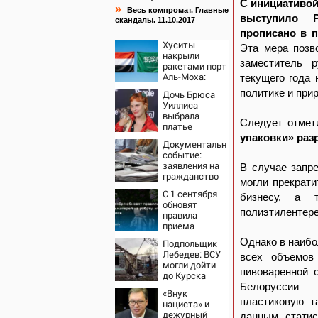
С инициативой
»
Весь компромат. Главные
выступило Р
скандалы. 11.10.2017
прописано в п
Хуситы
Эта мера позв
накрыли
заместитель р
ракетами порт
Аль-Моха:
текущего года 
десятки
политике и при
Дочь Брюса
жертв
Уиллиса
выбрала
Следует отмет
платье
Balenciaga для
упаковки» раз
Документальное
свадьбы в
событие:
Сан-Вэлли
заявления на
В случае запр
гражданство
могли прекрати
РФ подали
С 1 сентября
уже более 60
бизнесу, а 
обновят
тыс. жителей
полиэтилентере
правила
ПМР
приема
матерей на
Однако в наибо
Подпольщик
работу: что
Лебедев: ВСУ
всех объемов 
изменится
могли дойти
пивоваренной 
до Курска
Белоруссии — 
«Внук
пластиковую т
нациста» и
дежурный
данным статис