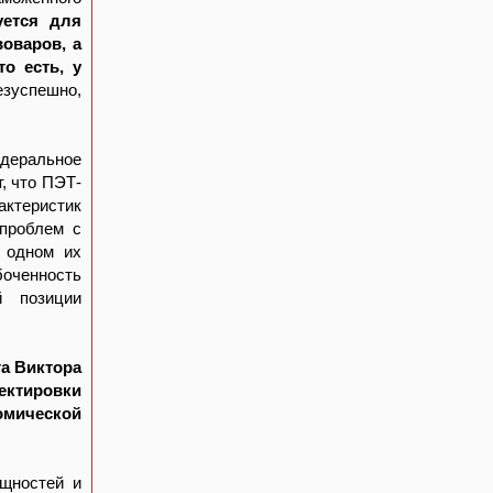
уется для
оваров, а
о есть, у
езуспешно,
едеральное
, что ПЭТ-
актеристик
 проблем с
в одном их
оченность
й позиции
а Виктора
ектировки
номической
ощностей и