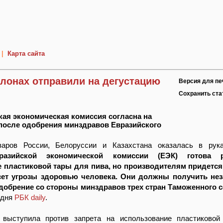
|
Карта сайта
ллонах отправили на дегустацию
Версия для пе
Сохранить ст
кая экономическая комиссия согласна на
после одобрения минздравов Евразийского
аров России, Белоруссии и Казахстана оказалась в рука
разийской экономической комиссии (ЕЭК) готова р
 пластиковой тары для пива, но производителям придется
есет угрозы здоровью человека. Они должны получить не
одобрение со стороны минздравов трех стран Таможенного с
одня
РБК daily
.
выступила против запрета на использование пластиковой