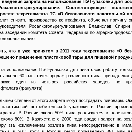
 введения запрета на использование ПЭТ-упаковки для ро
осалкогольрегулирование. Соответствующее положе
роекте техрегламента ТС «О безопасности алкогольной п
олит снизить производство контрафакта, объяснял причину о
уководителя Росалкогольрегулирования Владислав Спирин
на заседании комитета Совета Федерации по аграрно-продово
родопользованию.
ить, что
в уже принятом в 2011 году техрегламенте «О без
решено применение пластиковой тары для пищевой продук
ета использования ПЭТ-упаковки для пива свою работу тольк
ть около 60 тыс. точек продаж разливного пива, принадлежа
также один из четырех российских заводов по прои
фталата (гранулята).
льшей степени от этого запрета могут пострадать пивовары. Ок
пластиковой потребительской упаковки в России произво
отрасли. В России около 50% пива реализуется в пластиков
около 80%. В Казахстане с 2000 года введен запрет на роз
ару (за исключением розлива пива непосредственно в мага
тики, в 2011 году в России было произведено 981 млн да