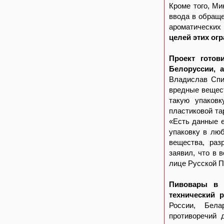
Кроме того, Ми
ввода в обраще
ароматических
целей этих ог
Проект готов
Белоруссии, а
Владислав Спир
вредные вещест
такую упаковк
пластиковой та
«Есть данные е
упаковку в лю
вещества, раз
заявил, что в 
лице Русской П
Пивовары в 
технический 
России, Бела
противоречий 