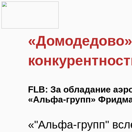
«Домодедово» 
конкурентност
FLB: За обладание аэр
«Альфа-групп» Фридма
«"Альфа-групп" всл