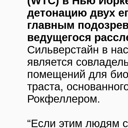
(WTC) в Нью Йорке
детонацию двух ег
главным подозре
ведущегося рассле
Сильверстайн в на
является совладел
помещений для био
траста, основанног
Рокфеллером.
“Если этим людям с