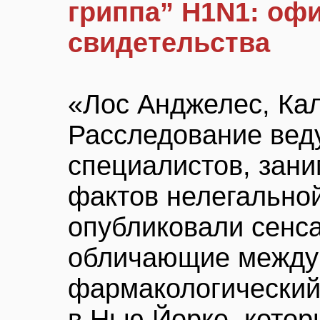
гриппа” H1N1: оф
свидетельства
«Лос Анджелес, К
Расследование вед
специалистов, зан
фактов нелегально
опубликовали сенс
обличающие между
фармакологический
в Нью Йорке, котор