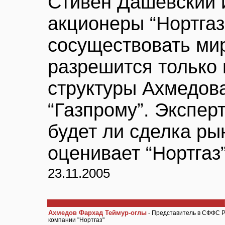
Стивен Дашевский и
акционеры “Нортгаз
сосуществовать ми
разрешится только п
структуры Ахмедов
“Газпрому”. Экспер
будет ли сделка ры
оценивает “Нортгаз”
23.11.2005
Ахмедов Фархад Теймур-оглы
- Представитель в СФФС Р
компании "Нортгаз"