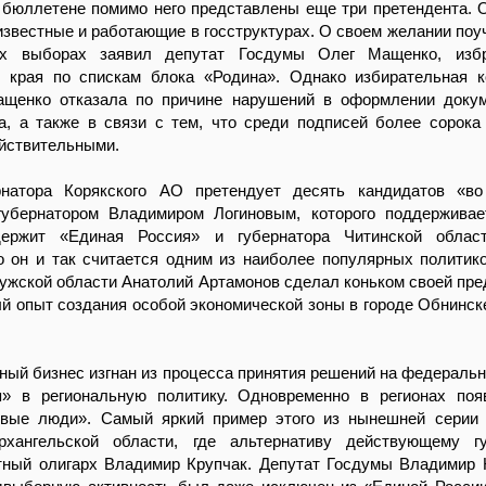
 бюллетене помимо него представлены еще три претендента. 
звестные и работающие в госструктурах. О своем желании поу
ых выборах заявил депутат Госдумы Олег Мащенко, изб
о края по спискам блока «Родина». Однако избирательная 
ащенко отказала по причине нарушений в оформлении доку
а, а также в связи с тем, что среди подписей более сорока
йствительными.
натора Корякского АО претендует десять кандидатов «во
убернатором Владимиром Логиновым, которого поддерживае
держит «Единая Россия» и губернатора Читинской облас
о он и так считается одним из наиболее популярных политико
ужской области Анатолий Артамонов сделал коньком своей пр
й опыт создания особой экономической зоны в городе Обнинск
ный бизнес изгнан из процесса принятия решений на федеральн
я» в региональную политику. Одновременно в регионах по
вые люди». Самый яркий пример этого из нынешней серии 
хангельской области, где альтернативу действующему гу
тный олигарх Владимир Крупчак. Депутат Госдумы Владимир 