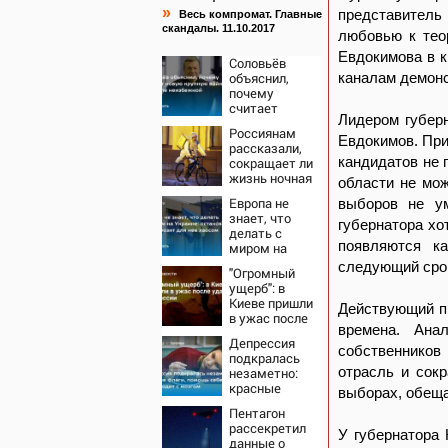
»
представител
Весь компромат. Главные
скандалы. 11.10.2017
любовью к тео
Евдокимова в к
Соловьёв
объяснил,
каналам демонс
почему
считает
Лидером губер
новую
Россиянам
крупную
Евдокимов. При
рассказали,
войну в
кандидатов не 
сокращает ли
Европе
жизнь ночная
неизбежной
области не мо
работа
Европа не
выборов не ум
знает, что
губернатора хо
делать с
появляются к
миром на
Украине:
следующий сро
"Огромный
остановка
ущерб": в
боев грозит
Киеве пришли
для нее
Действующий п
в ужас после
хаосом
времена. Ана
ударов ВС
Депрессия
России
собственников
подкралась
отрасль и сок
незаметно:
красные
выборах, обеща
флаги, помощь
Пентагон
себе и что
рассекретил
происходит с
У губернатора 
данные о