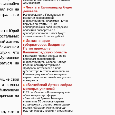
Хамхоковым
авившийся
Летать в Калининград будет
»
вал иск на
дешевле
ентральным
На совещании в Пионерском о
развитии транспортной
инфраструктуры Владимир Путин
поручил обнулить НДС на
авиаперевозки в Калининградской
ласти Юрий
области и разобраться с
ценообразованием. Билет будет
 остальных
стоить меньше 9 тысяч рублей
Из жизни врио
»
тый житель
губернаторов: Владимир
иближением
Путин приехал в
лухи, что
Калининградскую область
Президент провел совещание по
 Мурманске
вопросам транспортной
инфраструктуры Северо-Запада
раться на
России, осмотрел терминал
Храброво, встретился с врио
губернатора Антоном Алихановым.
Калининградская область одна из
первых выполняет «майские указы»
учшие свои
президента
Р и смены
«Балтийский Артек» собрал
»
молодых учителей
обывающую
С 19 по 25 июля в Калининградской
ерников на
области проходит форум
«Балтийский Артек». Молодые
учителя из 70 регионов страны
встречаются с экспертами в самых
разных областях жизни, проводят
мастер-классы, тренинги и семинары
ет, хотя в