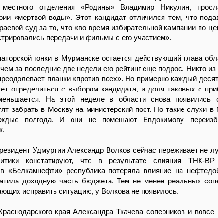
ь местного отделения «Родины» Владимир Никулин, просл
рии «мертвой воды». Этот кандидат отличился тем, что пода
раевой суд за то, что «во время избирательной кампании по ц
трировались передачи и фильмы с его участием».
наторской гонки в Мурманске остается действующий глава об
чем за последние две недели его рейтинг еще подрос. Никто из
преодолевает планки «против всех». Но примерно каждый деся
жет определиться с выбором кандидата, и доля таковых с пр
еньшается. На этой неделе в области снова появились с
тят забрать в Москву на министерский пост. Но такие слухи в
аждые полгода. И они не помешают Евдокимову переизб
к.
резидент Удмуртии Александр Волков сейчас переживает не л
литики констатируют, что в результате слияния ТНК-В
 в «Белкамнефти» республика потеряла влияние на нефтед
ратила доходную часть бюджета. Тем не менее реальных соп
ющих исправить ситуацию, у Волкова не появилось.
Краснодарского края Александра Ткачева соперников и вовсе н