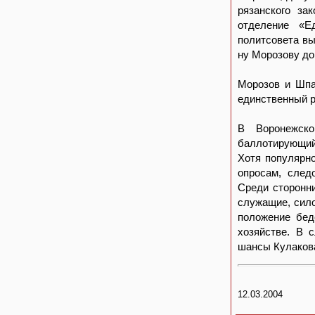
рязанского за
отделение «Е
политсовета вы
ну Морозову д
Морозов и Шпа
единственный р
В Воронежско
баллотирующий
Хотя популярно
опросам, след
Среди сторонни
служащие, сило
положение бед
хозяйстве. В с
шансы Кулакова
12.03.2004