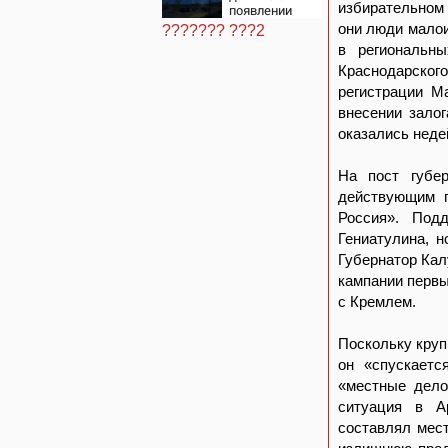
мозгом
избирательном
появлении
НЛО на
они люди малои
??????? ???2
Ближнем
в региональн
Востоке
Краснодарског
регистрации М
внесении залог
оказались неде
На пост губер
действующим г
Россия». Под
Гениатулина, н
Губернатор Кал
кампании первы
с Кремлем.
Поскольку круп
он «спускаетс
«местные дело
ситуация в Ар
составлял мес