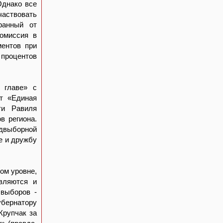
Однако все
частвовать
ранный от
комиссия в
ментов при
 процентов
 главе» с
т «Единая
ти Равиля
в региона.
едвыборной
е и дружбу
ом уровне,
являются и
выборов -
бернатору
Крупчак за