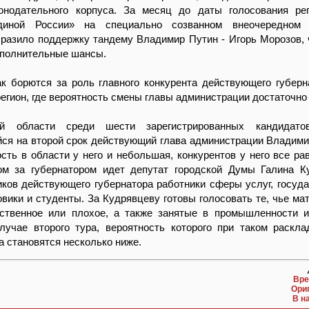
конодательного корпуса. За месяц до даты голосования ре
диной России» на специально созванном внеочередном 
разило поддержку тандему Владимир Путин - Игорь Морозов, ч
ополнительные шансы.
к борются за роль главного конкурента действующего губерн
егион, где вероятность смены главы администрации достаточно
й области среди шести зарегистрированных кандидат
ся на второй срок действующий глава администрации Владими
сть в области у него и небольшая, конкурентов у него все рав
ом за губернатором идет депутат городской Думы Галина К
ков действующего губернатора работники сферы услуг, госуд
вики и студенты. За Кудрявцеву готовы голосовать те, чье ма
ственное или плохое, а также занятые в промышленности 
лучае второго тура, вероятность которого при таком раскла
 становятся несколько ниже.
Вре
Ори
В н