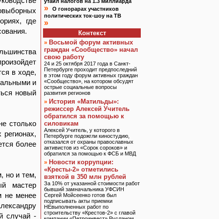
уководстве
утаил налогов на 1.3 миллиарда
»
О гонорарах участников
овыборных
политических ток-шоу на ТВ
ориях, где
»
сования.
Контекст
Восьмой форум активных
»
граждан «Сообщество» начал
ольшинства
свою работу
произойдет
24 и 25 октября 2017 года в Санкт-
Петербурге проходит предпоследний
ся в ходе,
в этом году форум активных граждан
нальными и
«Сообщество», на котором обсудят
острые социальные вопросы
ться новый
развития регионов
История «Матильды»:
»
режиссер Алексей Учитель
обратился за помощью к
не столько
силовикам
Алексей Учитель, у которого в
 регионах,
Петербурге подожгли киностудию,
отказался от охраны православных
ется более
активистов из «Сорок сороков» и
обратился за помощью к ФСБ и МВД
Новости коррупции:
»
«Кресты-2» отметились
 но и тем,
взяткой в 350 млн рублей
За 10% от указанной стоимости работ
ый мастер
бывший замначальника УФСИН
м не менее
Сергей Мойсеенко готов был
подписывать акты приемки
Александру
НЕвыполненных работ по
строительству «Крестов-2» с главой
й случай -
компании «Петроинвест» Русланом