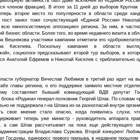
выборную активность был даже исключен из «Единой России
ся членом фракции). В итоге за 11 дней до выборов Крупчак
Теперь второе место по популярности в области среди кан
й пост занял тоже сочувствующий «Единой России» Никола
всю «многосистемную оппозицию» региона. За ним, в частно
ий бизнес области. Более того, во время недавнего визита в об
а Вешнякова участники кампании отметили его «доброжелате
-на Киселева. Поскольку кампания в области выгля
кой», социологи предсказывают второй тур выборов, в котор
тся Анатолий Ефремов и Николай Киселев с приблизительно 
бласти губернатор Вячеслав Любимов в третий раз идет на в
абе главы региона, о его поддержке заявило местное отдел
 ему составляют бывший командующий ВДВ депутат Го
 блока «Родина» генерал-полковник Георгий Шпак. По словам «
ьно не поддержала г-на Шпака из-за разногласий внутри органи
ь свое мнение стало опасно, когда появились слухи, что
держивает теперь уже министр - руководитель аппарата пра
, а сам Шпак рассчитывает на пока еще действующего за
 администрации Владислава Суркова. Второй конкурент Люби
ат Госдумы, единоросс первого призыва, в недавнем прошлом 