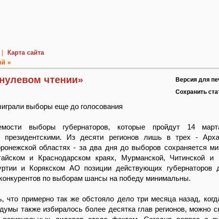
|
Карта сайта
й »
«нулевом чтении»
Версия для пе
Сохранить ст
играли выборы еще до голосования
емости выборы губернаторов, которые пройдут 14 март
 президентскими. Из десяти регионов лишь в трех - Арха
оронежской областях - за два дня до выборов сохраняется м
тайском и Краснодарском краях, Мурманской, Читинской и
уртии и Корякском АО позиции действующих губернаторов 
 конкурентов по выборам шансы на победу минимальны.
, что примерно так же обстояло дело три месяца назад, когд
думы также избиралось более десятка глав регионов, можно ск