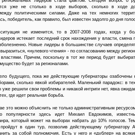
 региональных лидеров стала фактом. Сегодня вопрос о р
ется уже не столько в ходе выборов, сколько в ходе д
между политическими силами. Даже на тех немногих террит
сь, победитель, как правило, был известен задолго до дня голо
ситуация не изменится, то в 2007-2008 годах, когда у б
идеров истекает последний срок нахождения у власти, смена 
зболезненно. Новые лидеры в большинстве случаев определят
 выразиться, «нулевого чтения» - по согласованию между регио
властями. Причем, поскольку в тот же период будет выбира
имущество будет за регионалами.
дело будущего, пока же действующие губернаторы озабочены 
орами, сколько явкой избирателей. Маленький парадокс: в тех
ы уже решили свои проблемы и никакой интриги нет, явка ожида
тех, где идет реальная борьба.
ае это можно объяснить не только административным ресурсом,
о популярности здесь идет Михаил Евдокимов, известн
анра, который может на выборах набрать до 10% голосов. Те
пройдут в один тур, позволив действующему губернатору 
нить за собой полномочия. Есть у него и «дублер» на всяки