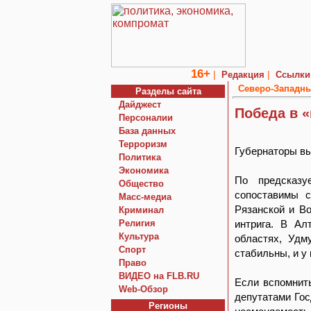
16+
|
|
Редакция
Ссылки
Северо-Западны
Разделы сайта
Дайджест
Победа в 
Персоналии
База данных
Терроризм
Губернаторы вы
Политика
Экономика
По предсказу
Общество
сопоставимы с
Macc-медиа
Рязанской и В
Криминал
Религия
интрига. В Ал
Культура
областях, Удм
Спорт
стабильны, и у
Право
ВИДЕО на FLB.RU
Если вспомнить
Web-Обзор
депутатами Гос
Регионы