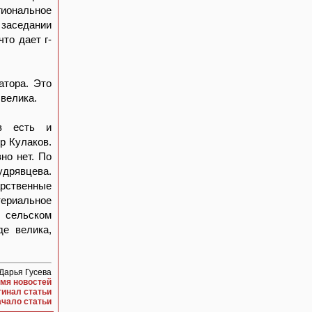
гиональное
заседании
то дает г-
атора. Это
 велика.
ов есть и
р Кулаков.
но нет. По
удрявцева.
арственные
териальное
и сельском
де велика,
Дарья Гусева
мя новостей
гинал статьи
ачало статьи