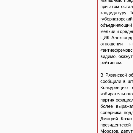
излишнюю пред
при этом остал
кандидатуру. 
губернаторски
объединяющий 
мелкий и средн
ЦИК Александр
отношении г
«антиефремовс
видимо, окажу
рейтингом.
В Рязанской о
сообщили в шт
Конкуренцию
избирательного
партия официал
более выражат
соперника под
Дмитрий Козак
президентской
Морозов, депут