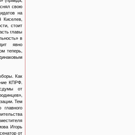
» (правда,
 снял свою
дидатов на
й Киселев,
сти, стоит
ласть главы
льность» в
дит явно
ом теперь,
одинаковым
ыборы. Как
ение КПРФ.
сдумы от
родинцев»,
зации. Тем
 главного
вительства
местителя
мова Игорь
сенатор от