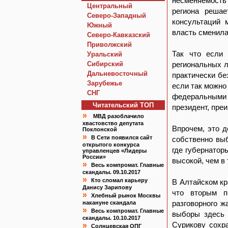
несменяемость
Центральный
региона реша
Северо-Западный
консультаций 
Южный
власть сменила
Северо-Кавказский
Приволжский
Так что если 
Уральский
Сибирский
региональных л
Дальневосточный
практически бе
Зарубежье
если так можно
СНГ
федеральными 
Читательский TOП
президент, пре
»
МВД разоблачило
хвастовство депутата
Впрочем, это 
Поклонской
»
В Сети появился сайт
собственно выб
открытого конкурса
где губернатор
управленцев «Лидеры
России»
высокой, чем в 
»
Весь компромат. Главные
скандалы. 09.10.2017
»
Кто сломал карьеру
В Алтайском кр
Данису Зарипову
что вторым п
»
Хлебный рынок Москвы
разговорного ж
накануне скандала
»
Весь компромат. Главные
выборы здесь 
скандалы. 10.10.2017
Сурикову сохра
»
Солнцевская ОПГ