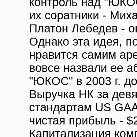
контроль над "ЮКОС
их соратники - Мих
Платон Лебедев - о
Однако эта идея, п
нравится самим аре
вовсе назвали ее а
"ЮКОС" в 2003 г. д
Выручка НК за девя
стандартам US GAA
чистая прибыль - $
Капитализация ком