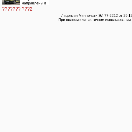
направлены в
Нижнекамск
??????? ???2
для помощи
пострадавшим
Лицензия Минпечати ЭЛ 77-2212 от 29.12
При полном или частичном использовании 
при атаке
БПЛА
10/08/2026 –
Новости