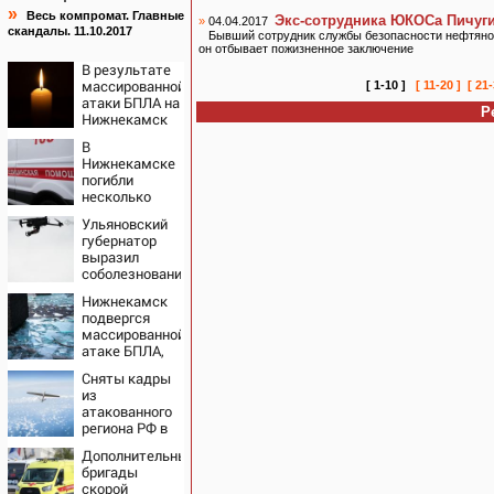
»
Весь компромат. Главные
Экс-сотрудника ЮКОСа Пичуг
»
04.04.2017
скандалы. 11.10.2017
Бывший сотрудник службы безопасности нефтяной
он отбывает пожизненное заключение
В результате
массированной
[ 1-10 ]
[ 11-20 ]
[ 21-
атаки БПЛА на
Р
Нижнекамск
есть погибшие
В
Нижнекамске
погибли
несколько
человек из-за
Ульяновский
массированной
губернатор
атаки БПЛА
выразил
соболезнования
семьям
Нижнекамск
погибших в
подвергся
Нижнекамске
массированной
атаке БПЛА,
есть погибшие
Сняты кадры
из
атакованного
региона РФ в
1200 км от
Дополнительные
границы
бригады
скорой