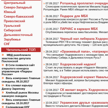
Центральный
Ротшильд проплатил очередн
»
07.09.2017
Спонсором политических проектов Михаила Ходорк
Северо-Западный
Ротшильдов. Ранее МБХ обещал не заниматься пол
Южный
Подарок для МБХ
Северо-Кавказский
»
26.06.2017
В американском конгрессе ругают Россию и Путин
Приволжский
о роли МБХ в убийстве мэра Нефтеюганска Владим
Уральский
ПАРНАС в кармане МБХ
»
13.05.2017
Сибирский
Опубликована переписка зама Касьянова. Михаи
Дальневосточный
Черный нал либерала Ходорк
»
28.04.2017
Зарубежье
Телеканал РЕН ТВ в пятницу покажет фильм-расс
СНГ
муниципального депутата. На страну – 120 млн руб
Читательский TOП
«Оранжевый папа», «патриарх
»
28.04.2017
»
Что связывает Ходорковского с неонацистами, 
МВД разоблачило
Республику Сибирь и Дальневосточную Русь?
хвастовство депутата
Поклонской
Ходорковский надоил!
»
»
28.04.2017
В Сети появился сайт
Стоит ли участвовать в акции «Надоел» Михаила 
открытого конкурса
третьих лиц, а в Twitter решил использовать секс-п
управленцев «Лидеры
России»
Ходорковский кормит Наваль
»
»
26.04.2017
Весь компромат. Главные
Михаил Ходорковский, вопреки бытующему мнени
скандалы. 09.10.2017
блогера через офшоры.
»
Кто сломал карьеру
Данису Зарипову
СК желает видеть Ходорковск
»
12.04.2017
»
Хлебный рынок Москвы
Следователи устанавливают достоверное местона
накануне скандала
экстрадиции в Россию
»
Весь компромат. Главные
Украинские друзья «размазал
»
10.04.2017
скандалы. 10.10.2017
Вместо тотального диктанта Михаил Ходорковски
»
Солнцевская ОПГ