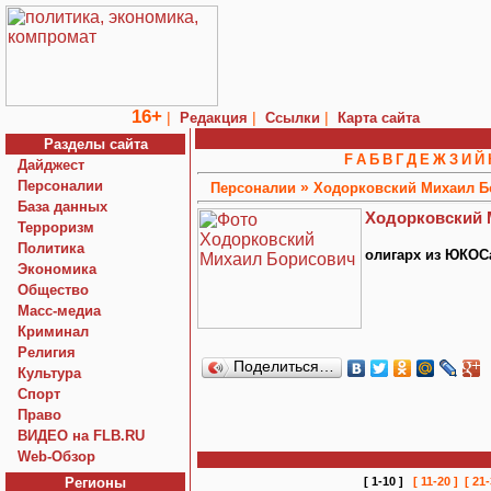
16+
|
|
|
Редакция
Ссылки
Карта сайта
Разделы сайта
F
А
Б
В
Г
Д
Е
Ж
З
И
Й
Дайджест
Персоналии
»
Персоналии
Ходорковский Михаил Б
База данных
Ходорковский 
Терроризм
Политика
олигарх из ЮКОС
Экономика
Общество
Macc-медиа
Криминал
Религия
Поделиться…
Культура
Спорт
Право
ВИДЕО на FLB.RU
Web-Обзор
Регионы
[ 1-10 ]
[ 11-20 ]
[ 21-