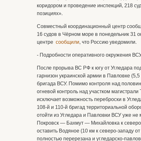
коридором и проведение инспекций, 218 су
позициях».
Совместный координационный центр сообщи
16 судов в Чёрном море в понедельник 31 о
центре
сообщили
, что Россию уведомили.
- Подробности оперативного окружения ВСУ
После прорыва ВС РФ к югу от Угледара по
гарнизон украинской армии в Павловке (5,5 
бригада ВСУ. Помимо контроля над половин
огневой контроль над участком магистрали 
исключает возможность переброски в Угледа
108-й и 110-й бригад территориальной обор
отойти из Угледара и Павловки ВСУ уже не 
Покровск — Бахмут — Михайловка к северо-
оставить Водяное (10 км к северо-западу от
полностью перерезана и угледарско-павловс