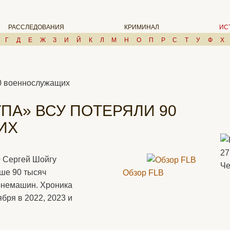
РАССЛЕДОВАНИЯ
КРИМИНАЛ
ИС
Г
Д
Е
Ж
З
И
Й
К
Л
М
Н
О
П
Р
С
Т
У
Ф
Х
00 военнослужащих
ПА» ВСУ ПОТЕРЯЛИ 90
ИХ
27
Ф Сергей Шойгу
Че
ше 90 тысяч
Обзор FLB
ронемашин. Хроника
бря в 2022, 2023 и