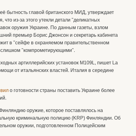
 её бытность главой британского МИД, утверждает
я, что из-за этого утекли детали "деликатных
тавок оружия Украине. По данным газеты, взлом
ашний премьер Борис Джонсон и секретарь кабинета
ежит в "сейфе в охраняемом правительственном
и слишком "компрометирующими".
моходных артиллерийских установок M109L, пишет La
омощи от итальянских властей. Италия в середине
явил
о готовности страны поставить Украине более
ий.
Финляндию оружие, которое поставлялось на
ральную криминальную полицию (KRP) Финляндии. Об
ельном оружии, подготовленном Полицейским