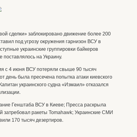
вой сделки» заблокировано движение более 200
тавил под угрозу окружения гарнизон ВСУ в
ступные украинские группировки байкеров
 поставлялось на Украину.
ия с 4 июня ВСУ потеряли свыше 90 тысяч
т день была пресечена попытка атаки киевского
Капитан украинского судна «Измаил» отказался
илизации.
ние Генштаба ВСУ в Киеве; Пресса раскрыла
ий затребовал ракеты Tomahawk; Украинские СМИ
вили 170 тысяч дезертиров.