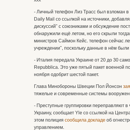
- Личный телефон Лиз Трасс был взломан в
Daily Mail со ссылкой на источники, добавля
дискуссий" с союзниками и обсуждение пос
обнаружили ещё летом, но его скрыли тогд
министров Саймон Кейс. телефон сейчас л
учреждении", поскольку данные в нём был
- Италия передала Украине от 20 до 30 са
Repubblica. Это уже пятый пакет военной п
ноября одобрит шестой пакет.
Глава Минобороны Швеции Пол Йонсон
за
тяжелые и современные системы вооружен
- Преступные группировки переправляют в 
Украину, сообщает Yle со ссылкой на Цент
этом полиция
сообщила
докладе
об огнестр
управлением.