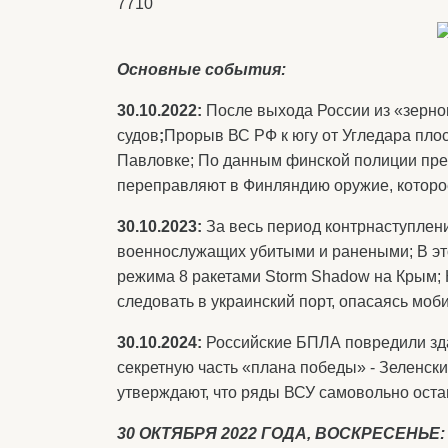
7710
Основные события:
30.10.2022:
После выхода России из «зерно
судов
;
Прорыв ВС РФ к югу от Угледара плос
Павловке; По данным финской полиции пре
переправляют в Финляндию оружие, которое
30.10.2023:
За весь период контрнаступлен
военнослужащих убитыми и ранеными; В это
режима 8 ракетами Storm Shadow на Крым; 
следовать в украинский порт, опасаясь моб
30.10.2024:
Российские БПЛА повредили зда
секретную часть «плана победы» - Зеленск
утверждают, что ряды ВСУ самовольно оста
30 ОКТЯБРЯ 2022 ГОДА, ВОСКРЕСЕНЬЕ: