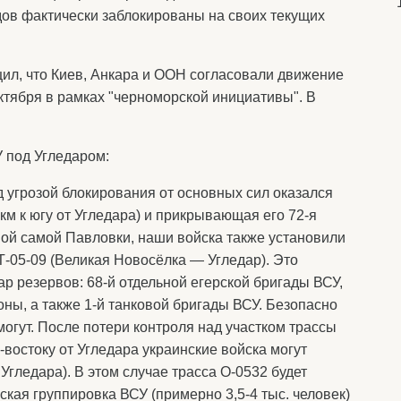
дов фактически заблокированы на своих текущих
л, что Киев, Анкара и ООН согласовали движение
ктября в рамках "черноморской инициативы". В
 под Угледаром:
д угрозой блокирования от основных сил оказался
км к югу от Угледара) и прикрывающая его 72-я
ой самой Павловки, наши войска также установили
Т-05-09 (Великая Новосёлка — Угледар). Это
р резервов: 68-й отдельной егерской бригады ВСУ,
оны, а также 1-й танковой бригады ВСУ. Безопасно
могут. После потери контроля над участком трассы
востоку от Угледара украинские войска могут
 Угледара). В этом случае трасса О-0532 будет
кая группировка ВСУ (примерно 3,5-4 тыс. человек)