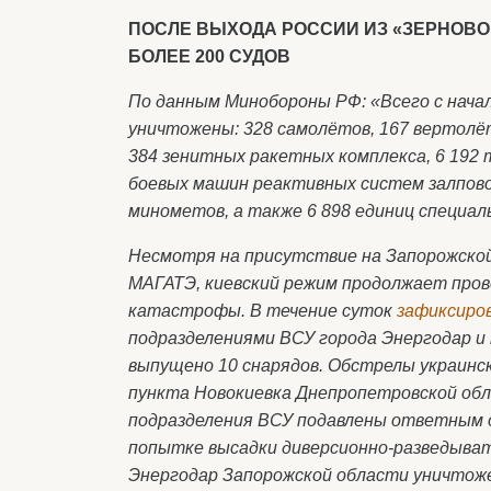
ПОСЛЕ ВЫХОДА РОССИИ ИЗ «ЗЕРНОВ
БОЛЕЕ 200 СУДОВ
По данным Минобороны РФ: «Всего с нача
уничтожены: 328 самолётов, 167 вертолё
384 зенитных ракетных комплекса, 6 192 
боевых машин реактивных систем залповог
минометов, а также 6 898 единиц специал
Несмотря на присутствие на Запорожско
МАГАТЭ, киевский режим продолжает пров
катастрофы. В течение суток
зафиксиро
подразделениями ВСУ города Энергодар и
выпущено 10 снарядов. Обстрелы украинск
пункта Новокиевка Днепропетровской обл
подразделения ВСУ подавлены ответным о
попытке высадки диверсионно-разведыват
Энергодар Запорожской области уничтож