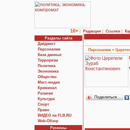
16+
|
|
|
Редакция
Ссылки
Ка
Разделы сайта
Дайджест
Персоналии
»
Персоналии
Церете
База данных
Терроризм
Политика
Экономика
Общество
Macc-медиа
Криминал
Религия
Поделиться…
Культура
Спорт
Право
ВИДЕО на FLB.RU
Web-Обзор
Регионы