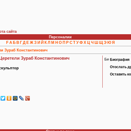
рта сайта
Персоналии
F
А
Б
В
Г
Д
Е
Ж
З
И
Й
К
Л
М
Н
О
П
Р
С
Т
У
Ф
Х
Ц
Ч
Ш
Щ
Э
Ю
Я
ли Зураб Константинович
Церетели Зураб Константинович
Биография
Отослать д
скульптор
Оставить к