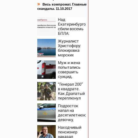
»
Весь компромат. Главные
скандалы. 11.10.2017
Над
Екатеринбургом
сбили восемь
БПЛА:
эвакуированы
Журналист
800
Христофору:
сотрудников
блокировка
Wildberries
морских
портов —
Муж и жена
катастрофа
попытались
для Украины
совершить
суицид,
предупредив
“Генерал 200”
оперативные
в квадрате.
службы
Как Драпатый
переплюнул
Сырского
Подросток
напал на
десятилетнюю
девочку,
ворвавшись в
Находчивый
квартиру
пенсионер
наказал