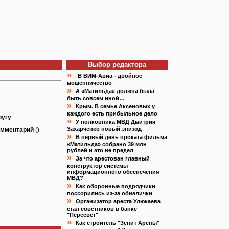
Выбор редактора
»
В ВИМ-Авиа - двойное
мошенничество
»
А «Матильда» должна была
быть совсем иной…
»
Крым. В семье Аксеновых у
каждого есть прибыльное дело
ругу
»
У полковника МВД Дмитрия
Захарченко новый эпизод
омментарий
()
»
В первый день проката фильма
«Матильда» собрано 39 млн
рублей и это не предел
»
За что арестован главный
конструктор системы
информационного обеспечения
МВД?
»
Как оборонные подрядчики
поссорились из-за обналички
»
Организатор ареста Улюкаева
стал советников в банке
"Пересвет"
»
Как строитель "Зенит Арены"