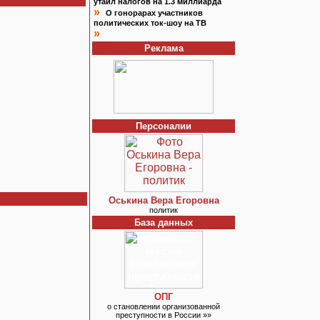
утаил налогов на 1.3 миллиарда
»
О гонорарах участников
политических ток-шоу на ТВ
»
Реклама
Персоналии
Оськина Вера Егоровна
политик
База данных
ОПГ
о становлении организованной
преступности в России »»