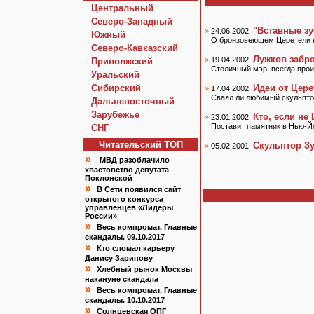
Центральный
Северо-Западный
"Вставные з
»
24.06.2002
Южный
О бронзовеющем Церетели на
Северо-Кавказский
Лужков забр
»
19.04.2002
Приволжский
Столичный мэр, всегда прои
Уральский
Сибирский
Идеи от Цере
»
17.04.2002
Сваял ли любимый скульпто
Дальневосточный
Зарубежье
Кто, если не
»
23.01.2002
Поставит памятник в Нью-Й
СНГ
Читательский TOП
Скульптор Зу
»
05.02.2001
»
МВД разоблачило
хвастовство депутата
Поклонской
»
В Сети появился сайт
открытого конкурса
управленцев «Лидеры
России»
»
Весь компромат. Главные
скандалы. 09.10.2017
»
Кто сломал карьеру
Данису Зарипову
»
Хлебный рынок Москвы
накануне скандала
»
Весь компромат. Главные
скандалы. 10.10.2017
»
Солнцевская ОПГ