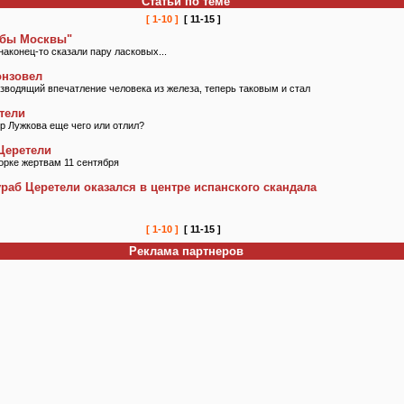
Статьи по теме
[ 1-10 ]
[ 11-15 ]
убы Москвы"
конец-то сказали пару ласковых...
онзовел
зводящий впечатление человека из железа, теперь таковым и стал
тели
р Лужкова еще чего или отлил?
 Церетели
орке жертвам 11 сентября
раб Церетели оказался в центре испанского скандала
[ 1-10 ]
[ 11-15 ]
Реклама партнеров