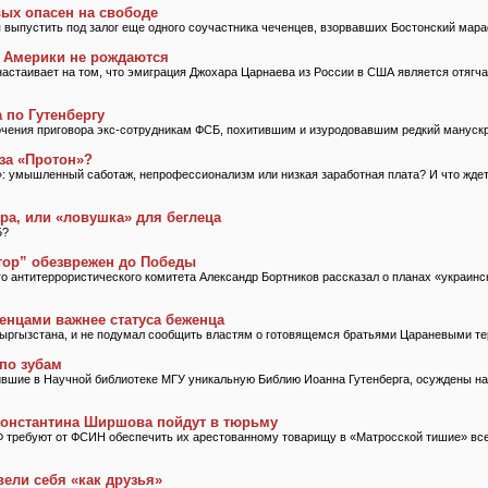
ых опасен на свободе
 выпустить под залог еще одного соучастника чеченцев, взорвавших Бостонский мар
 Америки не рождаются
настаивает на том, что эмиграция Джохара Царнаева из России в США является отяг
 по Гутенбергу
очения приговора экс-сотрудникам ФСБ, похитившим и изуродовавшим редкий манускр
 за «Протон»?
: умышленный саботаж, непрофессионализм или низкая заработная плата? И что жде
ра, или «ловушка» для беглеца
Б?
тор” обезврежен до Победы
 антитеррористического комитета Александр Бортников рассказал о планах «украинс
енцами важнее статуса беженца
Кыргызстана, и не подумал сообщить властям о готовящемся братьями Цараневыми т
 по зубам
ившие в Научной библиотеке МГУ уникальную Библию Иоанна Гутенберга, осуждены на
Константина Ширшова пойдут в тюрьму
 требуют от ФСИН обеспечить их арестованному товарищу в «Матросской тишие» все
ели себя «как друзья»