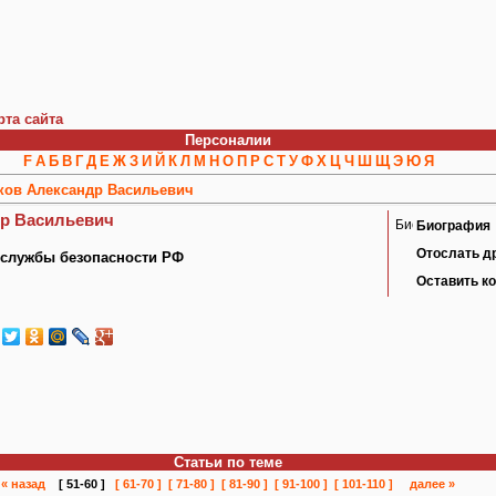
рта сайта
Персоналии
F
А
Б
В
Г
Д
Е
Ж
З
И
Й
К
Л
М
Н
О
П
Р
С
Т
У
Ф
Х
Ц
Ч
Ш
Щ
Э
Ю
Я
ков Александр Васильевич
р Васильевич
Биография
Отослать д
 службы безопасности РФ
Оставить к
Статьи по теме
« назад
[ 51-60 ]
[ 61-70 ]
[ 71-80 ]
[ 81-90 ]
[ 91-100 ]
[ 101-110 ]
далее »