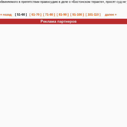
бвиняемого в препятствии правосудию в деле о «Бостонском теракте», просят суд не 
« назад
[ 51-60 ]
[ 61-70 ]
[ 71-80 ]
[ 81-90 ]
[ 91-100 ]
[ 101-110 ]
далее »
Реклама партнеров