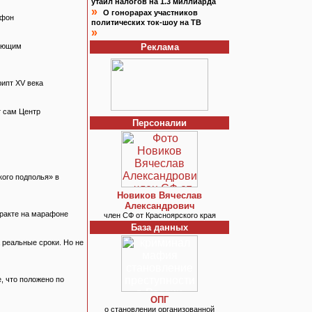
утаил налогов на 1.3 миллиарда
»
О гонорарах участников
афон
политических ток-шоу на ТВ
»
чающим
Реклама
ипт XV века
т сам Центр
Персоналии
кого подполья» в
Новиков Вячеслав
Александрович
еракте на марафоне
член СФ от Красноярского края
База данных
 реальные сроки. Но не
, что положено по
ОПГ
о становлении организованной