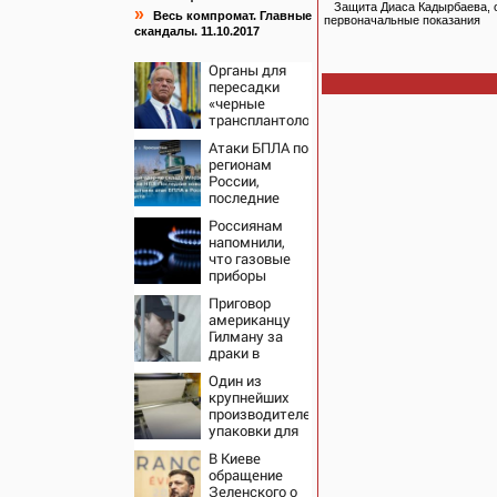
Защита Диаса Кадырбаева, о
»
Весь компромат. Главные
первоначальные показания
скандалы. 11.10.2017
Органы для
пересадки
«черные
трансплантологи»
извлекали у
Атаки БПЛА по
еще живых
регионам
пациентов
России,
последние
новости на 7
Россиянам
августа 2026:
напомнили,
последствия,
что газовые
атаки на
приборы
склады
нельзя
Wildberries,
Приговор
ремонтировать
состояние
американцу
самостоятельно
пострадавших
Гилману за
драки в
воронежском
Один из
СИЗО
крупнейших
потребовали
производителей
ужесточить -
упаковки для
Новости на
молочки в
Вести.ru
В Киеве
России
обращение
прекратил
Зеленского о