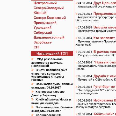
Центральный
Друг Царнаев
»
24.06.2014
Американский суд отказался
Северо-Западный
Южный
Предателями
»
19.06.2014
Американская прокуратура 
Северо-Кавказский
обстоятельством
Приволжский
Высшая мера
Уральский
»
17.06.2014
Прокуратура требует ужест
Сибирский
Дальневосточный
Кто заплатит
»
10.06.2014
Причины падения «Протона»
Зарубежье
Хруничева?
СНГ
В рамках жан
»
10.06.2014
Читательский TOП
Сноуден – бывший агент КГ
»
МВД разоблачило
“Правый сек
»
10.06.2014
хвастовство депутата
Поклонской
Председатель Национального
»
России
В Сети появился сайт
открытого конкурса
Дружба с чеч
»
05.06.2014
управленцев «Лидеры
Пригретый в США узбек из 
России»
»
Весь компромат. Главные
Гутенберг не
»
05.06.2014
скандалы. 09.10.2017
Экс-сотрудники ФСБ, похит
»
Кто сломал карьеру
все и не надолго
Данису Зарипову
»
Хлебный рынок Москвы
Избиратели 
»
05.06.2014
накануне скандала
Видные представители КПРФ
»
закону о статусе депутата
Весь компромат. Главные
скандалы. 10.10.2017
Агенты ФБР в
»
»
03.06.2014
Солнцевская ОПГ