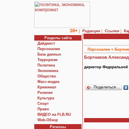
16+
|
|
|
Редакция
Ссылки
Ка
Разделы сайта
Дайджест
Персоналии
»
Персоналии
Бортни
База данных
Бортников Александ
Терроризм
Политика
директор Федеральной
Экономика
Общество
Macc-медиа
Криминал
Поделиться…
Религия
Культура
Спорт
Право
ВИДЕО на FLB.RU
Web-Обзор
Регионы