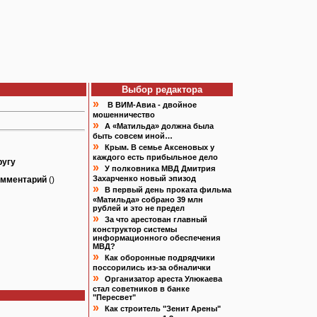
Выбор редактора
»
В ВИМ-Авиа - двойное
мошенничество
»
А «Матильда» должна была
быть совсем иной…
»
Крым. В семье Аксеновых у
каждого есть прибыльное дело
ругу
»
У полковника МВД Дмитрия
Захарченко новый эпизод
омментарий
()
»
В первый день проката фильма
«Матильда» собрано 39 млн
рублей и это не предел
»
За что арестован главный
конструктор системы
информационного обеспечения
МВД?
»
Как оборонные подрядчики
поссорились из-за обналички
»
Организатор ареста Улюкаева
стал советников в банке
"Пересвет"
»
Как строитель "Зенит Арены"