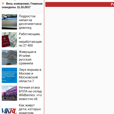
»
Весь компромат. Главные
Р
скандалы. 11.10.2017
Подросток
напал на
десятилетнюю
девочку,
ворвавшись в
Работающим,
квартиру
и
неработающим:
по 27 400
рублей вручат
Живущая в
пенсионерам в
Италии
сентябре -
русская
PrimaMedia.ru
сравнила
жизнь в
Звук взрыва в
Европе и в
Москве и
Крыму
Московской
области 7
августа 2026
Ночная атака
года: Причины,
БПЛА на склад
источник,
Wildberries: что
откуда был
известно об
громкий
очередном
хлопок
Как живут
ударе по
дети, которых
логистическим
родители