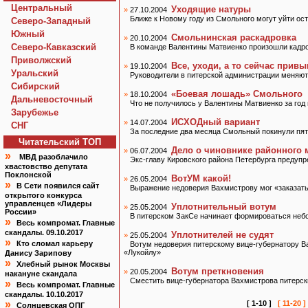
Центральный
Уходящие натуры
»
27.10.2004
Ближе к Новому году из Смольного могут уйти о
Северо-Западный
Южный
Смольнинская раскадровка
»
20.10.2004
Северо-Кавказский
В команде Валентины Матвиенко произошли кадр
Приволжский
Все, уходи, а то сейчас привык
»
19.10.2004
Уральский
Руководители в питерской администрации меняют
Сибирский
«Боевая лошадь» Смольного
»
18.10.2004
Дальневосточный
Что не получилось у Валентины Матвиенко за год
Зарубежье
ИСХОДный вариант
»
14.07.2004
СНГ
За последние два месяца Смольный покинули пят
Читательский TOП
Дело о чиновнике районного 
»
06.07.2004
»
МВД разоблачило
Экс-главу Кировского района Петербурга предупр
хвастовство депутата
Поклонской
ВотУМ какой!
»
26.05.2004
»
В Сети появился сайт
Выражение недоверия Вахмистрову мог «заказать
открытого конкурса
управленцев «Лидеры
Уплотнительный вотум
»
25.05.2004
России»
В питерском ЗакСе начинает формироваться неб
»
Весь компромат. Главные
скандалы. 09.10.2017
Уплотнителей не судят
»
25.05.2004
»
Кто сломал карьеру
Вотум недоверия питерскому вице-губернатору В
«Лукойлу»
Данису Зарипову
»
Хлебный рынок Москвы
Вотум преткновения
»
20.05.2004
накануне скандала
Сместить вице-губернатора Вахмистрова питерски
»
Весь компромат. Главные
скандалы. 10.10.2017
»
[ 1-10 ]
[ 11-20 ]
Солнцевская ОПГ