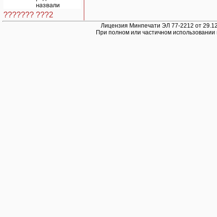
центрам
назвали
07/08/2026 –
диковинными
Новости
??????? ???2
именами?
Лицензия Минпечати ЭЛ 77-2212 от 29.12
При полном или частичном использовании 