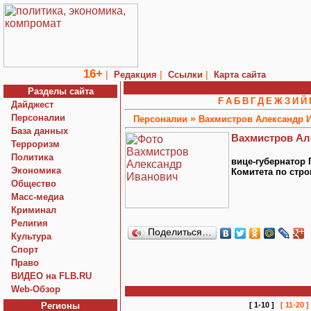
16+
|
|
|
Редакция
Ссылки
Карта сайта
Разделы сайта
F
А
Б
В
Г
Д
Е
Ж
З
И
Й
Дайджест
Персоналии
»
Персоналии
Вахмистров Александр 
База данных
Вахмистров Ал
Терроризм
Политика
вице-губернатор 
Экономика
Комитета по стро
Общество
Macc-медиа
Криминал
Религия
Поделиться…
Культура
Спорт
Право
ВИДЕО на FLB.RU
Web-Обзор
Регионы
[ 1-10 ]
[ 11-20 ]