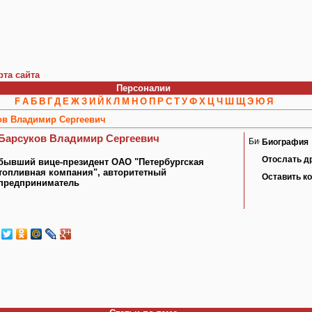
рта сайта
Персоналии
F
А
Б
В
Г
Д
Е
Ж
З
И
Й
К
Л
М
Н
О
П
Р
С
Т
У
Ф
Х
Ц
Ч
Ш
Щ
Э
Ю
Я
ов Владимир Сергеевич
Барсуков Владимир Сергеевич
Биография
Отослать д
бывший вице-президент ОАО "Петербургская
топливная компания", авторитетный
Оставить к
предприниматель