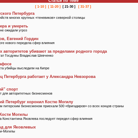
Статьи по теме
[ 1-10 ]
[ 11-20 ]
[ 21-30 ]
[ 31-37 ]
ского Петербурга
ийств многих крупных «теневиков» северной столицы
тера и умереть
не ожидали угроз
ов, Евгений Гордин
оге нового передела сфер влияния
х авторитетов убивают за пределами родного города
тат Госдумы Владислав Шевченко
Пафосе
кта убийцы выследили на Кипре
ц Петербурга работает у Александра Невзорова
й" спорт
рт для авторитетных бизнесменов
ий Петербург хоронил Костю Могилу
м питерским бизнесменом приехали 500 «бригадиров» со всех концов страны
 Кости Могилы
ва Константина Яковлева последует передел сфер влияния
од для Яковлевых
ти-Могилы