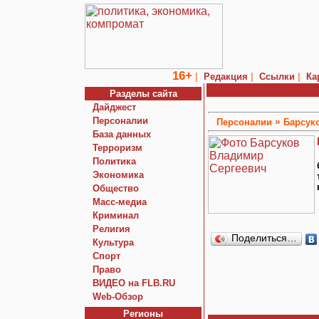
16+
|
|
|
Редакция
Ссылки
Ка
Разделы сайта
Дайджест
Персоналии
»
Персоналии
Барсук
База данных
Терроризм
Политика
Экономика
Общество
Macc-медиа
Криминал
Религия
Поделиться…
Культура
Спорт
Право
ВИДЕО на FLB.RU
Web-Обзор
Регионы