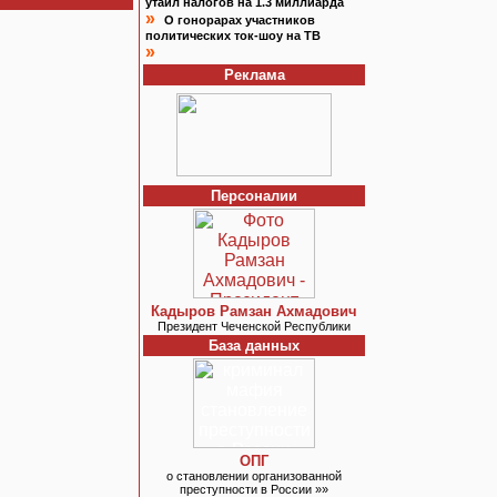
утаил налогов на 1.3 миллиарда
»
О гонорарах участников
политических ток-шоу на ТВ
»
Реклама
Персоналии
Кадыров Рамзан Ахмадович
Президент Чеченской Республики
База данных
ОПГ
о становлении организованной
преступности в России »»