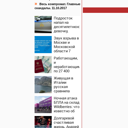
»
Весь компромат. Главные
скандалы. 11.10.2017
Подросток
напал на
десятилетнюю
девочку,
ворвавшись в
Звук взрыва в
квартиру
Москве и
Московской
области 7
августа 2026
Работающим,
года: Причины,
и
источник,
неработающим:
откуда был
по 27 400
громкий
рублей вручат
хлопок
Живущая в
пенсионерам в
Италии
сентябре -
русская
PrimaMedia.ru
сравнила
жизнь в
Ночная атака
Европе и в
БПЛА на склад
Крыму
Wildberries: что
известно об
очередном
Долгаревой
ударе по
счастливая
логистическим
жизнь. Андрей