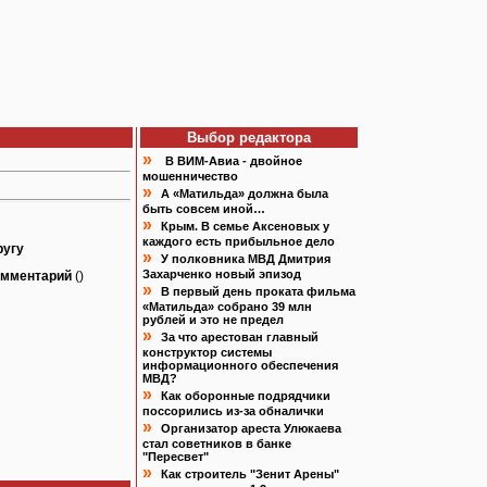
Выбор редактора
»
В ВИМ-Авиа - двойное
мошенничество
»
А «Матильда» должна была
быть совсем иной…
»
Крым. В семье Аксеновых у
каждого есть прибыльное дело
ругу
»
У полковника МВД Дмитрия
Захарченко новый эпизод
омментарий
()
»
В первый день проката фильма
«Матильда» собрано 39 млн
рублей и это не предел
»
За что арестован главный
конструктор системы
информационного обеспечения
МВД?
»
Как оборонные подрядчики
поссорились из-за обналички
»
Организатор ареста Улюкаева
стал советников в банке
"Пересвет"
»
Как строитель "Зенит Арены"