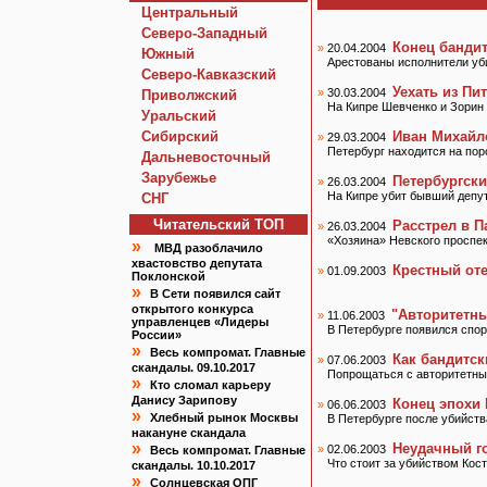
Центральный
Северо-Западный
Конец бандит
»
20.04.2004
Южный
Арестованы исполнители уб
Северо-Кавказский
Уехать из Пи
»
30.03.2004
Приволжский
На Кипре Шевченко и Зорин 
Уральский
Сибирский
Иван Михайл
»
29.03.2004
Петербург находится на пор
Дальневосточный
Зарубежье
Петербургски
»
26.03.2004
На Кипре убит бывший депу
СНГ
Читательский TOП
Расстрел в 
»
26.03.2004
«Хозяина» Невского проспе
»
МВД разоблачило
хвастовство депутата
Крестный оте
»
01.09.2003
Поклонской
»
В Сети появился сайт
открытого конкурса
"Авторитетны
»
11.06.2003
управленцев «Лидеры
В Петербурге появился спо
России»
»
Весь компромат. Главные
Как бандитск
»
07.06.2003
скандалы. 09.10.2017
Попрощаться с авторитетны
»
Кто сломал карьеру
Данису Зарипову
Конец эпохи
»
06.06.2003
»
Хлебный рынок Москвы
В Петербурге после убийст
накануне скандала
»
Неудачный г
»
02.06.2003
Весь компромат. Главные
Что стоит за убийством Кос
скандалы. 10.10.2017
»
Солнцевская ОПГ