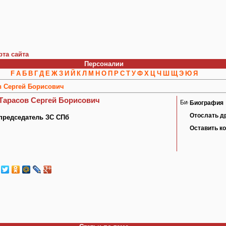
рта сайта
Персоналии
F
А
Б
В
Г
Д
Е
Ж
З
И
Й
К
Л
М
Н
О
П
Р
С
Т
У
Ф
Х
Ц
Ч
Ш
Щ
Э
Ю
Я
в Сергей Борисович
Тарасов Сергей Борисович
Биография
Отослать д
председатель ЗС СПб
Оставить к