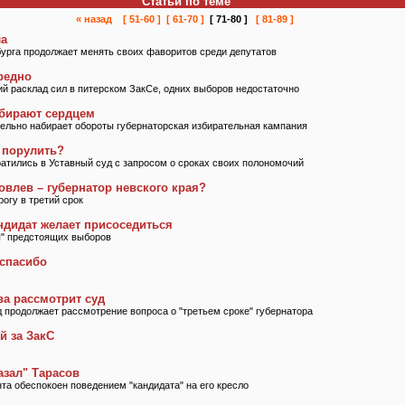
Статьи по теме
« назад
[ 51-60 ]
[ 61-70 ]
[ 71-80 ]
[ 81-89 ]
ла
бурга продолжает менять своих фаворитов среди депутатов
редно
й расклад сил в питерском ЗакСе, одних выборов недостаточно
бирают сердцем
тельно набирает обороты губернаторская избирательная кампания
 порулить?
атились в Уставный суд с запросом о сроках своих полономочий
влев – губернатор невского края?
огу в третий срок
ндидат желает присоседиться
" предстоящих выборов
 спасибо
а рассмотрит суд
 продолжает рассмотрение вопроса о "третьем сроке" губернатора
й за ЗакС
азал" Тарасов
та обеспокоен поведением "кандидата" на его кресло