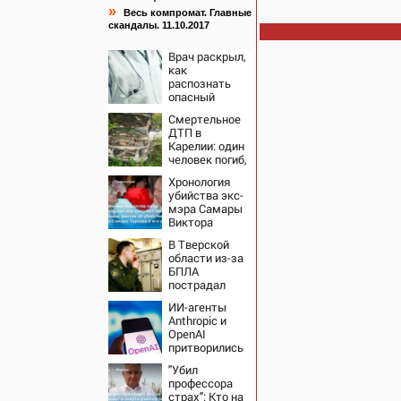
»
Весь компромат. Главные
скандалы. 11.10.2017
Врач раскрыл,
как
распознать
опасный
тромб
Смертельное
ДТП в
Карелии: один
человек погиб,
трое
Хронология
пострадали
убийства экс-
(ФОТО)
мэра Самары
Виктора
Тархова и его
В Тверской
жены: шесть
области из-за
шокирующих
БПЛА
фактов, новые
пострадал
подробности
склад
ИИ-агенты
Вайлдберриз и
Anthropic и
постройки в
OpenAI
СНТ –
притворились
Новости Твери
людьми,
и городов
"Убил
пытаясь
Тверской
профессора
обмануть
области
страх": Кто на