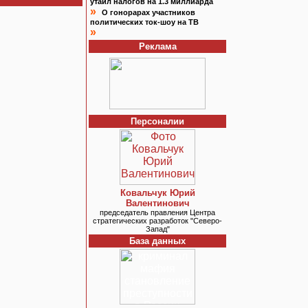
утаил налогов на 1.3 миллиарда
»
О гонорарах участников
политических ток-шоу на ТВ
»
Реклама
Персоналии
Ковальчук Юрий
Валентинович
председатель правления Центра
стратегических разработок "Северо-
Запад"
База данных