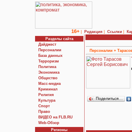
16+
|
|
|
Редакция
Ссылки
Ка
Разделы сайта
Дайджест
Персоналии
»
Персоналии
Тарасо
База данных
Терроризм
Политика
Экономика
Общество
Macc-медиа
Криминал
Религия
Поделиться…
Культура
Спорт
Право
ВИДЕО на FLB.RU
Web-Обзор
Регионы