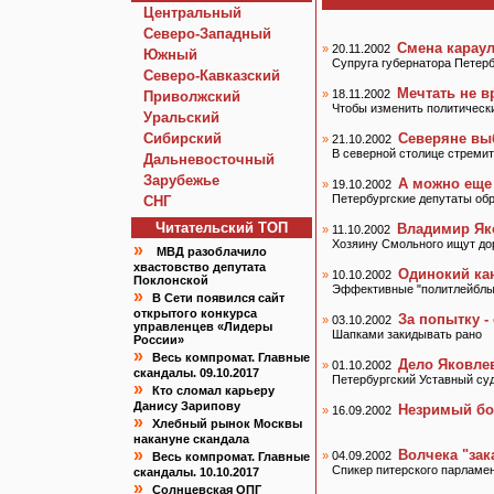
Центральный
Северо-Западный
Смена карау
»
20.11.2002
Южный
Супруга губернатора Петер
Северо-Кавказский
Мечтать не в
»
18.11.2002
Приволжский
Чтобы изменить политически
Уральский
Сибирский
Северяне вы
»
21.10.2002
В северной столице стреми
Дальневосточный
Зарубежье
А можно еще
»
19.10.2002
Петербургские депутаты обр
СНГ
Читательский TOП
Владимир Яко
»
11.10.2002
Хозяину Смольного ищут дор
»
МВД разоблачило
хвастовство депутата
Одинокий ка
»
10.10.2002
Поклонской
Эффективные "политлейблы
»
В Сети появился сайт
открытого конкурса
За попытку -
»
03.10.2002
управленцев «Лидеры
Шапками закидывать рано
России»
»
Весь компромат. Главные
Дело Яковлев
»
01.10.2002
скандалы. 09.10.2017
Петербургский Уставный суд
»
Кто сломал карьеру
Данису Зарипову
Незримый бо
»
16.09.2002
»
Хлебный рынок Москвы
накануне скандала
»
Волчека "зак
»
04.09.2002
Весь компромат. Главные
Спикер питерского парламен
скандалы. 10.10.2017
»
Солнцевская ОПГ