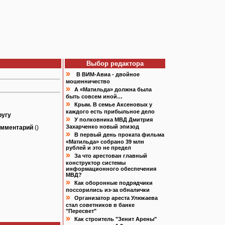
Выбор редактора
»
В ВИМ-Авиа - двойное
мошенничество
»
А «Матильда» должна была
быть совсем иной…
»
Крым. В семье Аксеновых у
каждого есть прибыльное дело
ругу
»
У полковника МВД Дмитрия
Захарченко новый эпизод
омментарий
()
»
В первый день проката фильма
«Матильда» собрано 39 млн
рублей и это не предел
»
За что арестован главный
конструктор системы
информационного обеспечения
МВД?
»
Как оборонные подрядчики
поссорились из-за обналички
»
Организатор ареста Улюкаева
стал советников в банке
"Пересвет"
»
Как строитель "Зенит Арены"